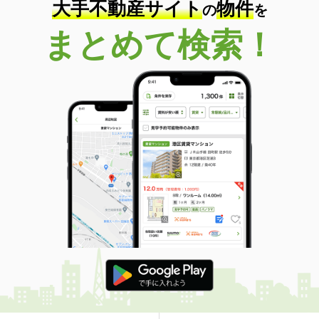
大手不動産サイト
物件
の
を
まとめて検索！