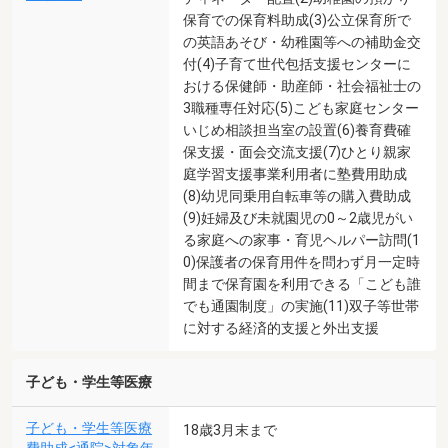
保育での保育料助成(3)公立保育所で
の英語あそび・幼稚園等への補助金交
付(4)子育て世代包括支援センターに
おける保健師・助産師・社会福祉士の
3職種専任対応(5)こども家庭センター
いじめ相談担当室の設置(6)養育費確
保支援・面会交流支援(7)ひとり親家
庭学習支援事業利用者に塾費用助成
(8)幼児同乗用自転車等の購入費助成
(9)妊婦及び未就園児の0～2歳児がい
る家庭への家事・育児ヘルパー訪問(1
0)保護者の保育用件を問わず月一定時
間まで保育園を利用できる「こども誰
でも通園制度」の実施(11)双子等世帯
に対する経済的支援と外出支援
子ども・学生等医療
子ども・学生等医療
18歳3月末まで