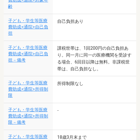
費助成<通院>対象年
齢
子ども・学生等医療
自己負担あり
費助成<通院>自己負
担
子ども・学生等医療
課税世帯は、1回200円の自己負担あ
費助成<通院>自己負
り。同一月に同一の医療機関を受診す
担－備考
る場合、6回目以降は無料。非課税世
帯は、自己負担なし。
子ども・学生等医療
所得制限なし
費助成<通院>所得制
限
子ども・学生等医療
-
費助成<通院>所得制
限－備考
子ども・学生等医療
18歳3月末まで