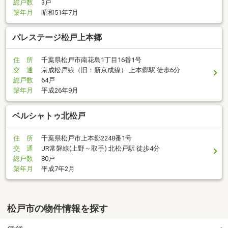
総戸数
3戸
築年月
昭和51年7月
パレステージ松戸上本郷
住 所
千葉県松戸市南花島1丁目16番1号
交 通
京成松戸線（旧：新京成線） 上本郷駅 徒歩6分
総戸数
64戸
築年月
平成26年9月
ベルシャトゥ北松戸
住 所
千葉県松戸市上本郷2248番1号
交 通
JR常磐線(上野～取手) 北松戸駅 徒歩4分
総戸数
80戸
築年月
平成7年2月
松戸市の物件情報を探す