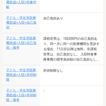
費助成<入院>対象年
齢
子ども・学生等医療
自己負担あり
費助成<入院>自己負
担
子ども・学生等医療
課税世帯は、1回200円の自己負担あ
費助成<入院>自己負
り。同一月に同一の医療機関を受診す
担－備考
る場合、11日目以降は無料。非課税
世帯は、自己負担なし。 入院時食事
療養費の標準負担額の自己負担なし。
子ども・学生等医療
所得制限なし
費助成<入院>所得制
限
子ども・学生等医療
-
費助成<入院>所得制
限－備考