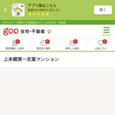
アプリ版はこちら
開く
複数社の物件を探せる！
NTTグループ運営の不動産総合サイト goo住宅・不動産
0
0
0
0
最近検索した条件
最近見た物件
保存した条件
お気に入り
上本郷第一京葉マンション