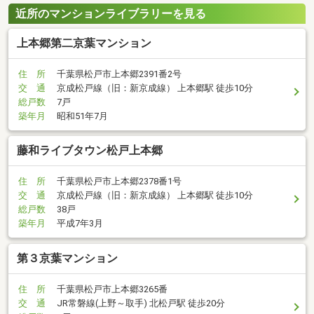
近所のマンションライブラリーを見る
上本郷第二京葉マンション
住 所
千葉県松戸市上本郷2391番2号
交 通
京成松戸線（旧：新京成線） 上本郷駅 徒歩10分
総戸数
7戸
築年月
昭和51年7月
藤和ライブタウン松戸上本郷
住 所
千葉県松戸市上本郷2378番1号
交 通
京成松戸線（旧：新京成線） 上本郷駅 徒歩10分
総戸数
38戸
築年月
平成7年3月
第３京葉マンション
住 所
千葉県松戸市上本郷3265番
交 通
JR常磐線(上野～取手) 北松戸駅 徒歩20分