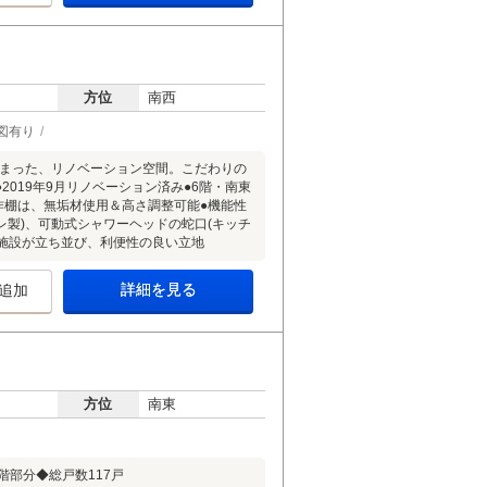
方位
南西
図有り
詰まった、リノベーション空間。こだわりの
019年9月リノベーション済み●6階・南東
作棚は、無垢材使用＆高さ調整可能●機能性
レ製)、可動式シャワーヘッドの蛇口(キッチ
業施設が立ち並び、利便性の良い立地
詳細を見る
追加
方位
南東
階部分◆総戸数117戸