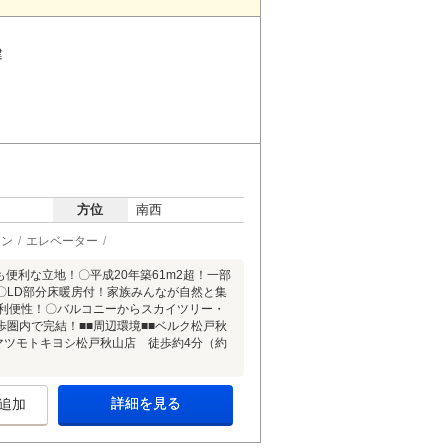
建
方位
南西
チン
エレベーター
便利な立地！〇平成20年築61m2超！一部
〇LD部分床暖房付！家族みんなが自然と集
の利便性！〇バルコニーからスカイツリー・
圏内で完結！■■周辺環境■■ベルク松戸秋
）マツモトキヨシ松戸秋山店 徒歩約4分（約
詳細を見る
追加