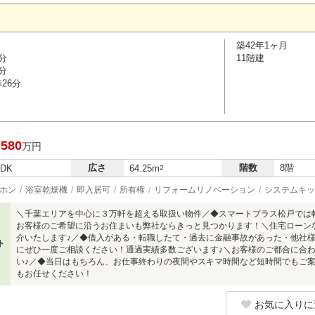
築42年1ヶ月
分
11階建
分
26分
,580
万円
広さ
階数
8階
LDK
64.25m
2
ホン
浴室乾燥機
即入居可
所有権
リフォームリノベーション
システムキッ
＼千葉エリアを中心に３万軒を超える取扱い物件／◆スマートプラス松戸では
お客様のご希望に沿うお住まいも弊社ならきっと見つかります！＼住宅ローン
介いたします♪／◆借入がある・転職したて・過去に金融事故があった・他社
ト
にぜひ一度ご相談ください！通過実績多数ございます♪＼お客様のご都合に合
い♪／◆当日はもちろん、お仕事終わりの夜間やスキマ時間など短時間でもご案
もお任せください！
お気に入りに