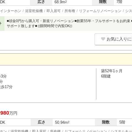
広さ
階数
7階
LDK
68.9m
2
インターホン
浴室乾燥機
即入居可
所有権
リフォームリノベーション
シ
■頭金0円から購入可・新規リノベーション■創業55年・フルサポートをお約束
ト
サポート致します■ □隙間時間で内覧OK□
お気に入りに
築52年1ヶ月
歩3分
6階建
分
歩17分
,980
万円
広さ
階数
5階
LDK
50.94m
2
ホン
浴室乾燥機
即入居可
所有権
リフォームリノベーション
システムキッ