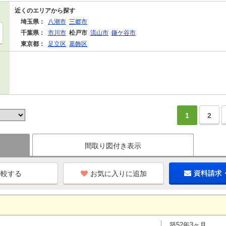
近くのエリアから探す
埼玉県：
八潮市
三郷市
千葉県：
市川市
松戸市
流山市
鎌ケ谷市
東京都：
足立区
葛飾区
1
2
間取り図付き表示
お気に入りに追加
資料請求
築52年3ヶ月