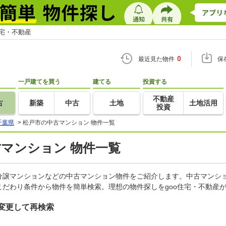
住宅・不動産
0
最近見た物件
保
一戸建てを買う
建てる
投資する
不動産
古
新築
中古
土地
土地活用
投資
千葉県
>
松戸市の中古マンション 物件一覧
古マンション 物件一覧
分譲マンションなどの中古マンション物件をご紹介します。中古マンショ
だわり条件から物件を簡単検索。理想の物件探しをgoo住宅・不動産
変更して再検索