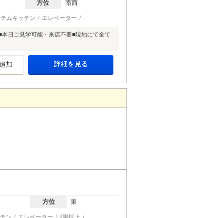
方位
南西
ステムキッチン
エレベーター
 ■本日ご見学可能・来店不要■現地にて全て
詳細を見る
追加
方位
東
チン
エレベーター
2階以上