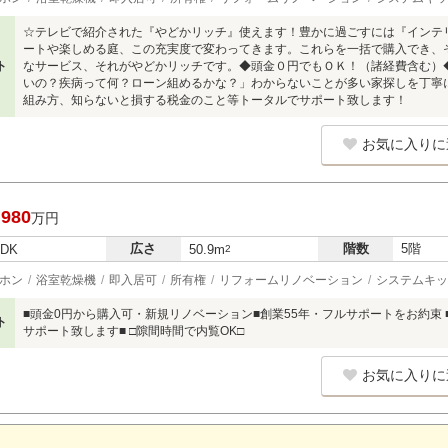
☆テレビで紹介された『やどかリッチ』使えます！豊かに過ごすには『インテ
ートや楽しめる庭、この充実度で変わってきます。これらを一括で購入でき、
ト
なサービス、それがやどかリッチです。◆頭金０円でもＯＫ！（諸経費含む）
いの？疾病って何？ローン組めるかな？」わからないことが多い家探しを丁寧
組み方、知らないと損する税金のこと等トータルでサポート致します！
お気に入りに
,980
万円
広さ
階数
5階
LDK
50.9m
2
ホン
浴室乾燥機
即入居可
所有権
リフォームリノベーション
システムキッ
■頭金0円から購入可・新規リノベーション■創業55年・フルサポートをお約束
ト
サポート致します■ □隙間時間で内覧OK□
お気に入りに