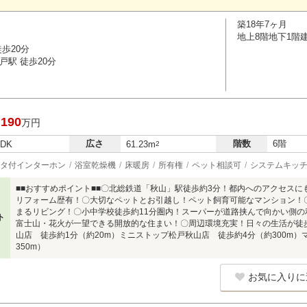
築18年7ヶ月
地上8階地下1階
歩20分
戸駅 徒歩20分
,190
万円
広さ
階数
6階
LDK
61.23m
2
タ付インターホン
浴室乾燥機
床暖房
所有権
ペット相談可
システムキッ
■■おすすめポイント■■〇北総鉄道「秋山」駅徒歩約3分！都内へのアクセスにも
リフォーム歴有！〇大切なペットとお引越し！ペット飼育可能なマンション！
まるリビング！〇小中学校徒歩約11分圏内！スーパーが道路挟んで向かい側
ト
富士山・花火が一望できる開放的な住まい！〇周辺環境充実！日々の生活が徒歩
山店 徒歩約1分（約20m）ミニストップ松戸秋山店 徒歩約4分（約300m
350m）
お気に入りに