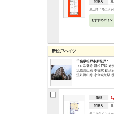
間取り
3
最上階
モニタ付
おすすめポイン
新松戸ハイツ
千葉県松戸市新松戸１
ＪＲ常磐線 新松戸駅 徒
流鉄流山線 幸谷駅 徒歩2
流鉄流山線 小金城趾駅 徒
1
価格
間取り
1
モニタ付インター