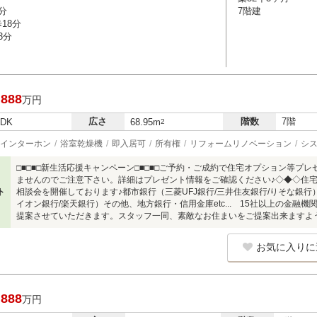
分
7階建
18分
3分
,888
万円
広さ
階数
7階
LDK
68.95m
2
インターホン
浴室乾燥機
即入居可
所有権
リフォームリノベーション
シ
□■□■□新生活応援キャンペーン□■□■□ご予約・ご成約で住宅オプション等プ
ませんのでご注意下さい。詳細はプレゼント情報をご確認ください♪◇◆◇住
ト
相談会を開催しております♪都市銀行（三菱UFJ銀行/三井住友銀行/りそな銀行）
イオン銀行/楽天銀行）その他、地方銀行・信用金庫etc... 15社以上の金
提案させていただきます。スタッフ一同、素敵なお住まいをご提案出来ますよ
お気に入りに
,888
万円