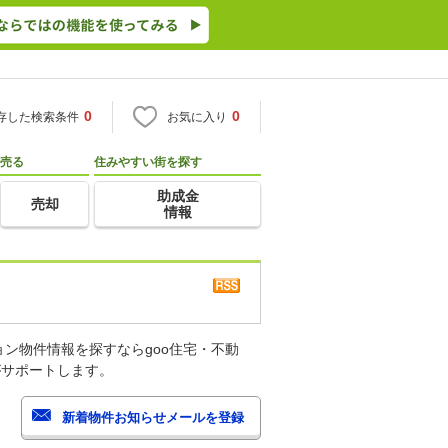
0
0
存した検索条件
お気に入り
売る
住みやすい街を探す
助成金
売却
情報
ン物件情報を探すならgoo住宅・不動
がサポートします。