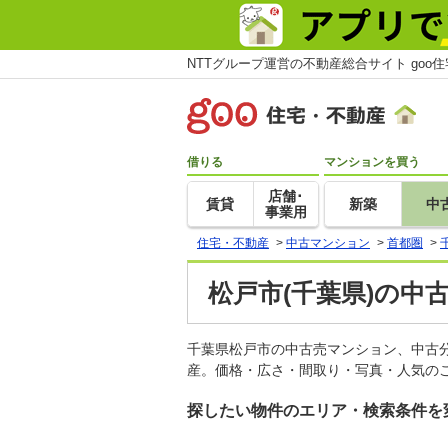
NTTグループ運営の不動産総合サイト goo
借りる
マンションを買う
店舗･
賃貸
新築
中
事業用
住宅・不動産
>
中古マンション
>
首都圏
>
松戸市(千葉県)の中
千葉県松戸市の中古売マンション、中古
産。価格・広さ・間取り・写真・人気のこ
探したい物件のエリア・検索条件を