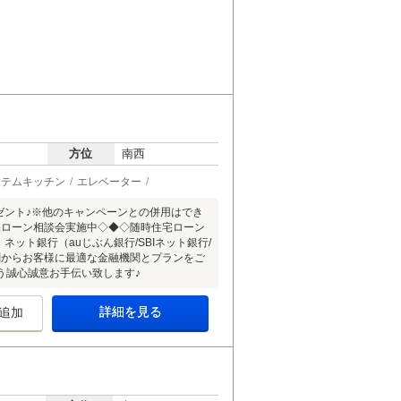
方位
南西
ステムキッチン
エレベーター
レゼント♪※他のキャンペーンとの併用はでき
宅ローン相談会実施中◇◆◇随時住宅ローン
ネット銀行（auじぶん銀行/SBIネット銀行/
融機関からお客様に最適な金融機関とプランをご
う誠心誠意お手伝い致します♪
詳細を見る
追加