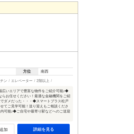
方位
南西
チン
エレベーター
2階以上
幅広いエリアで豊富な物件をご紹介可能♪◆
ならお任せください！最適な金融機関をご紹
様でダメだった・・・◆スマートプラス松戸
わせてご見学可能！送り迎えもご相談くださ
内可能♪◆ご自宅や最寄り駅などへのご送迎
詳細を見る
追加