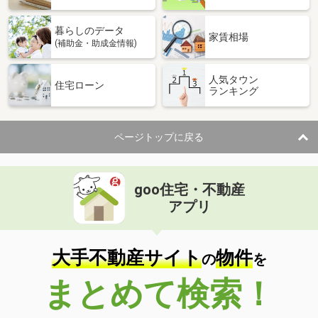
暮らしのデータ
家賃相場
(補助金・助成金情報)
人気タウン
住宅ローン
ランキング
ページトップに戻る
goo住宅・不動産
アプリ
大手不動産サイト
物件
の
を
まとめて検索！