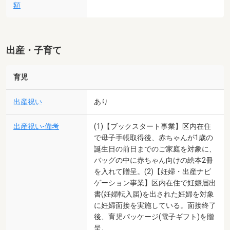
額
出産・子育て
育児
出産祝い
あり
出産祝い-備考
(1)【ブックスタート事業】区内在住
で母子手帳取得後、赤ちゃんが1歳の
誕生日の前日までのご家庭を対象に、
バッグの中に赤ちゃん向けの絵本2冊
を入れて贈呈。(2)【妊婦・出産ナビ
ゲーション事業】区内在住で妊娠届出
書(妊婦転入届)を出された妊婦を対象
に妊婦面接を実施している。面接終了
後、育児パッケージ(電子ギフト)を贈
呈。