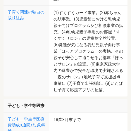
子育て関連の独自の
(1)すくすくカード事業。(2)赤ちゃん
取り組み
の駅事業。(3)児童館における乳幼児
親子向けプログラム及び相談事業の拡
充。(4)乳幼児親子専用のお部屋「す
くすくサロン」の児童館全館設置。
(5)発達が気になる乳幼児親子向け事
業「ほっとプログラム」の実施、その
親子が安心して過ごせるお部屋「ほっ
とサロン」の設置。(6)東京家政大学
内の緑豊かで安全な環境で実施される
「森のサロン」(地域子育て支援拠点
事業)。(7)子育て出張相談。(8)いたば
し子育て応援アプリの配信。
子ども・学生等医療
子ども・学生等医療
18歳3月末まで
費助成<通院>対象年
齢