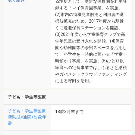
取り組み
る場所として、身近な保育園を利用登
録する「マイ保育園事業」を実施。
(2)市内の待機児童解消と利用者の選
択肢拡充のため、2017年度から駅近
くに送迎保育ステーションを開設。
(3)2021年度から学童保育クラブで高
学年児童の受け入れを開始。(4)保育
園や幼稚園等の余裕スペースを活用し
て、小学生を一時的に預かる「学童一
時預かり事業」を実施。(5)ひとり親
家庭への宅食事業では、ふるさと納税
やガバメントクラウドファンディング
による寄附を活用。
子ども・学生等医療
子ども・学生等医療
18歳3月末まで
費助成<通院>対象年
齢