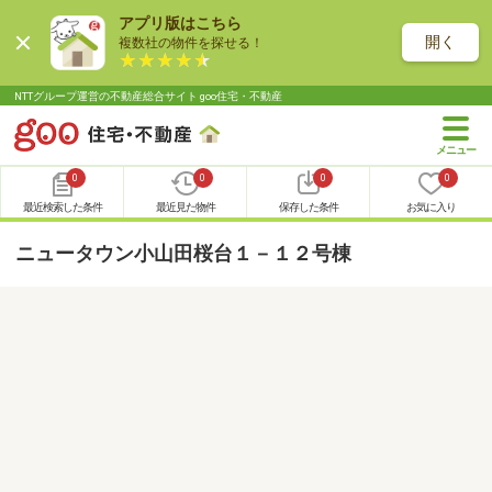
アプリ版はこちら
開く
複数社の物件を探せる！
NTTグループ運営の不動産総合サイト goo住宅・不動産
0
0
0
0
最近検索した条件
最近見た物件
保存した条件
お気に入り
ニュータウン小山田桜台１－１２号棟