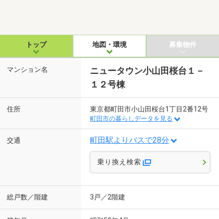
トップ
地図・環境
募集物件
マンション名
ニュータウン小山田桜台１－
１２号棟
住所
東京都町田市小山田桜台1丁目2番12号
町田市の暮らしデータを見る
町田駅よりバスで28分
交通
乗り換え検索
総戸数／階建
3戸／2階建