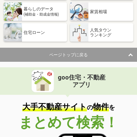
暮らしのデータ
家賃相場
(補助金・助成金情報)
人気タウン
住宅ローン
ランキング
ページトップに戻る
goo住宅・不動産
アプリ
大手不動産サイト
物件
の
を
まとめて検索！