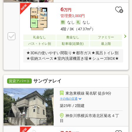
6
万円
管理費3,000円
なし
なし
2
4階 / 3K（47.37m
）
礼金なし
敷金なし
ファミリー
バス・トイレ別
駐車場(近隣含)
最上階
★3DKの使いやすい間取り★都市ガス★風呂トイレ別
★収納スペース★室内洗濯機置き場★シューズBOX★
サンヴァレイ
賃貸アパート
東急東横線 菊名駅 徒歩9分
その他の交通
築25年 / 2階建
神奈川県横浜市港北区菊名４丁
目