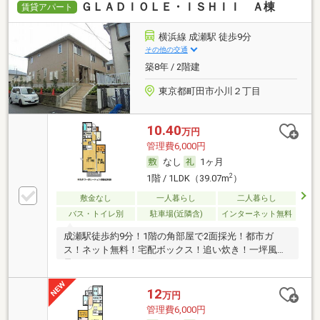
ＧＬＡＤＩＯＬＥ・ＩＳＨＩＩ Ａ棟
賃貸アパート
横浜線 成瀬駅 徒歩9分
その他の交通
築8年 / 2階建
東京都町田市小川２丁目
10.40
万円
管理費6,000円
なし
1ヶ月
2
1階 / 1LDK（39.07m
）
敷金なし
一人暮らし
二人暮らし
バス・トイレ別
駐車場(近隣含)
インターネット無料
成瀬駅徒歩約9分！1階の角部屋で2面採光！都市ガ
ス！ネット無料！宅配ボックス！追い炊き！一坪風
呂！
12
万円
管理費6,000円