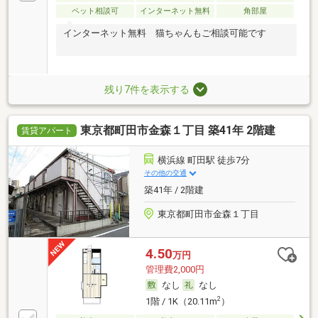
ペット相談可
インターネット無料
角部屋
インターネット無料 猫ちゃんもご相談可能です
残り7件を表示する
東京都町田市金森１丁目 築41年 2階建
賃貸アパート
横浜線 町田駅 徒歩7分
その他の交通
築41年 / 2階建
東京都町田市金森１丁目
4.50
万円
管理費2,000円
なし
なし
2
1階 / 1K（20.11m
）