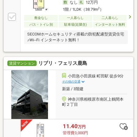
なし
12万円
2
1階 / 1LDK（38.79m
）
敷金なし
一人暮らし
二人暮らし
バス・トイレ別
駐車場(近隣含)
インターネット無料
SECOMホームセキュリティ搭載の防犯配慮型賃貸住宅
♪Wi--Fi インターネット無料！
リブリ・フェリス鹿島
賃貸マンション
小田急小田原線 町田駅 徒歩9分
その他の交通
新築 / 3階建
神奈川県相模原市南区上鶴間本
町２丁目
11.40
万円
管理費3,000円