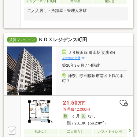
インターネット無料
角部屋
南向き
二人入居可・角部屋・管理人常駐
ＫＤＸレジデンス町田
賃貸マンション
ＪＲ横浜線 町田駅 徒歩8分
その他の交通
築20年3ヶ月 / 14階建
神奈川県相模原市南区上鶴間本
町３
21.50
万円
管理費12,000円
1ヶ月
なし
2
11階 / 2SLDK（68.23m
）
礼金なし
二人暮らし
バス・トイレ別