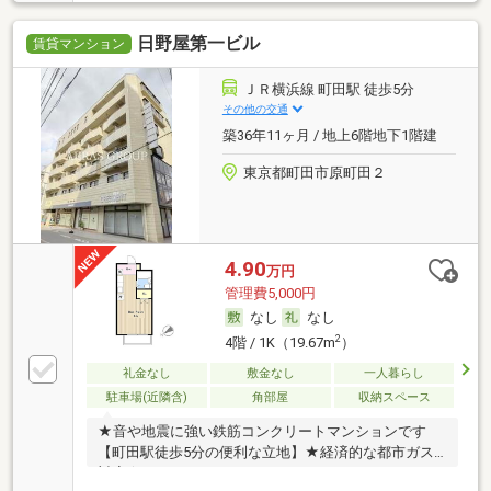
日野屋第一ビル
賃貸マンション
ＪＲ横浜線 町田駅 徒歩5分
その他の交通
築36年11ヶ月 / 地上6階地下1階建
東京都町田市原町田２
4.90
万円
管理費5,000円
なし
なし
2
4階 / 1K（19.67m
）
礼金なし
敷金なし
一人暮らし
駐車場(近隣含)
角部屋
収納スペース
★音や地震に強い鉄筋コンクリートマンションです
【町田駅徒歩5分の便利な立地】★経済的な都市ガス
対応★