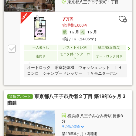
東京都八王子市子安町１丁目
7
万円
管理費5,000円
1ヶ月
1ヶ月
2
3階 / 1K（24.05m
）
一人暮らし
バス・トイレ別
駐車場(近隣含)
モニタ付インターホ
南向き
オートロック付き
ン
オートロック 浴室乾燥機 ウォッシュレット ＩＨ
コンロ シャンプードレッサー ＴＶモニターホン
東京都八王子市兵衛２丁目 築19年6ヶ月 3
賃貸アパート
階建
横浜線 八王子みなみ野駅 徒歩8
分
その他の交通
築19年6ヶ月 / 3階建