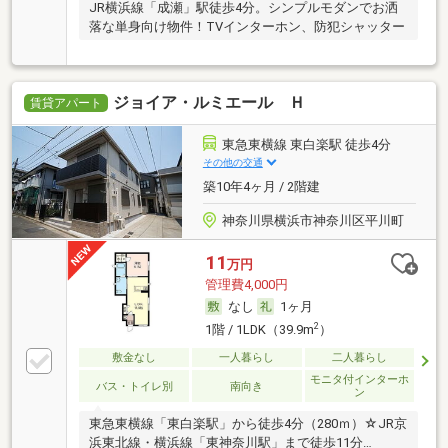
JR横浜線「成瀬」駅徒歩4分。シンプルモダンでお洒
落な単身向け物件！TVインターホン、防犯シャッター
ジョイア・ルミエール Ｈ
賃貸アパート
東急東横線 東白楽駅 徒歩4分
その他の交通
築10年4ヶ月 / 2階建
神奈川県横浜市神奈川区平川町
11
万円
管理費4,000円
なし
1ヶ月
2
1階 / 1LDK（39.9m
）
敷金なし
一人暮らし
二人暮らし
モニタ付インターホ
バス・トイレ別
南向き
ン
東急東横線「東白楽駅」から徒歩4分（280ｍ）☆JR京
浜東北線・横浜線「東神奈川駅」まで徒歩11分…