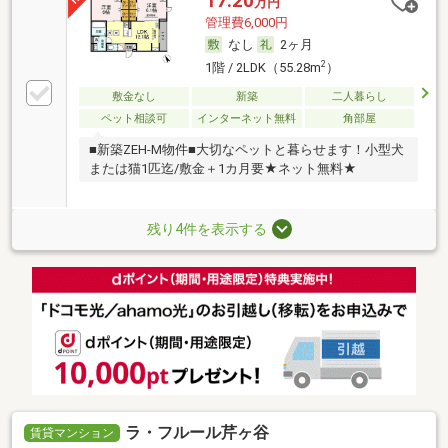
17.20
万円
管理費6,000円
なし
2ヶ月
2
1階 / 2LDK（55.28m
）
敷金なし
新築
二人暮らし
ペット相談可
インターネット無料
角部屋
■新築ZEH-M物件■大切なペットと暮らせます！小型犬
または猫1匹迄/敷金＋1カ月要★ネット無料★
残り4件を表示する
ラ・フルール芹ヶ谷
賃貸マンション