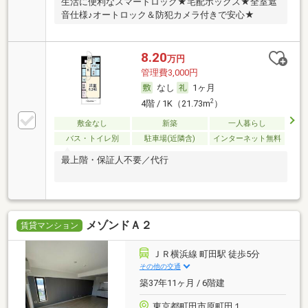
生活に便利なスマートロック★宅配ボックス★全室遮
音仕様♪オートロック＆防犯カメラ付きで安心★
8.20
万円
管理費3,000円
なし
1ヶ月
2
4階 / 1K（21.73m
）
敷金なし
新築
一人暮らし
バス・トイレ別
駐車場(近隣含)
インターネット無料
最上階・保証人不要／代行
メゾンドＡ２
賃貸マンション
ＪＲ横浜線 町田駅 徒歩5分
その他の交通
築37年11ヶ月 / 6階建
東京都町田市原町田１