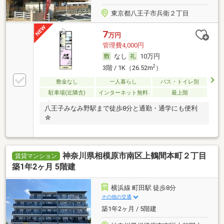
東京都八王子市兵衛２丁目
7
万円
管理費4,000円
なし
10万円
2
3階 / 1K（26.52m
）
敷金なし
一人暮らし
バス・トイレ別
駐車場(近隣含)
インターネット無料
最上階
八王子みなみ野駅まで徒歩8分と通勤・通学にも便利
☆
神奈川県相模原市南区上鶴間本町２丁目
賃貸マンション
築1年2ヶ月 5階建
横浜線 町田駅 徒歩8分
その他の交通
築1年2ヶ月 / 5階建