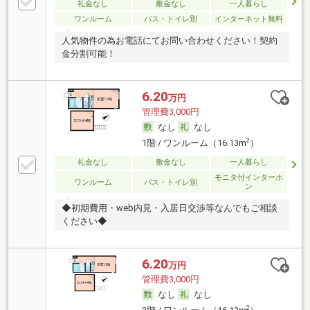
礼金なし
敷金なし
一人暮らし
ワンルーム
バス・トイレ別
インターネット無料
人気物件の為お電話にてお問い合わせください！契約
金分割可能！
6.20
万円
管理費3,000円
なし
なし
2
1階 / ワンルーム（16.13m
）
礼金なし
敷金なし
一人暮らし
モニタ付インターホ
ワンルーム
バス・トイレ別
ン
◆初期費用・web内見・入居日交渉等なんでもご相談
ください◆
6.20
万円
管理費3,000円
なし
なし
2