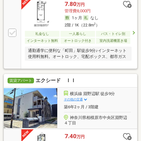
7.80
万円
管理費8,000円
1ヶ月
なし
2
2階 / 1K（22.8m
）
礼金なし
一人暮らし
バス・トイレ別
インターネット無料
オートロック付き
室内洗濯機置き場
通勤通学に便利な「町田」駅徒歩9分♪インターネット
使用料無料。オートロック、宅配ボックス、都市ガス
エクシード ＩＩ
賃貸アパート
横浜線 淵野辺駅 徒歩9分
その他の交通
築6年2ヶ月 / 3階建
神奈川県相模原市中央区淵野辺
４丁目
7.40
万円