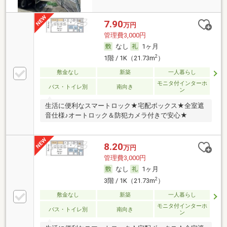
7.90
万円
管理費3,000円
なし
1ヶ月
2
1階 / 1K（21.73m
）
敷金なし
新築
一人暮らし
モニタ付インターホ
バス・トイレ別
南向き
ン
生活に便利なスマートロック★宅配ボックス★全室遮
音仕様♪オートロック＆防犯カメラ付きで安心★
8.20
万円
管理費3,000円
なし
1ヶ月
2
3階 / 1K（21.73m
）
敷金なし
新築
一人暮らし
モニタ付インターホ
バス・トイレ別
南向き
ン