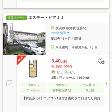
エステートピア１１
賃貸アパート
横浜線 成瀬駅 徒歩5分
その他の交通
築39年11ヶ月 / 2階建
東京都町田市成瀬が丘３丁目
3.40
万円
管理費3,000円
なし
なし
2
2階 / ワンルーム（16.94m
）
礼金なし
敷金なし
一人暮らし
ワンルーム
駐車場(近隣含)
最上階
【駅徒歩5分】エアコン1台付き南向きで日当たり良好