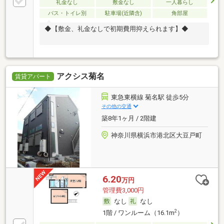
礼金なし
敷金なし
一人暮らし
バス・トイレ別
駐車場(近隣含)
角部屋
◆【敷金、礼金なしで初期費用抑えられます】◆
アクシス菊名
賃貸アパート
東急東横線 菊名駅 徒歩5分
その他の交通
築8年1ヶ月 / 2階建
神奈川県横浜市港北区大豆戸町
6.20
万円
管理費3,000円
なし
なし
2
1階 / ワンルーム（16.1m
）