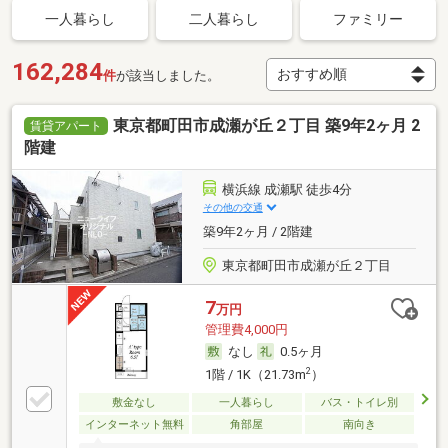
一人暮らし
二人暮らし
ファミリー
162,284
件
が該当しました。
東京都町田市成瀬が丘２丁目 築9年2ヶ月 2
賃貸アパート
階建
横浜線 成瀬駅 徒歩4分
その他の交通
築9年2ヶ月 / 2階建
東京都町田市成瀬が丘２丁目
7
万円
管理費4,000円
なし
0.5ヶ月
2
1階 / 1K（21.73m
）
敷金なし
一人暮らし
バス・トイレ別
インターネット無料
角部屋
南向き