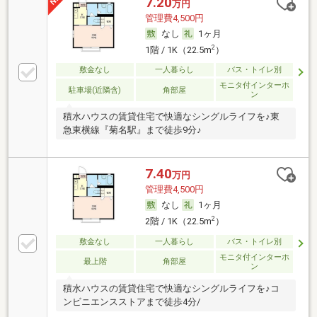
7.20
万円
管理費4,500円
なし
1ヶ月
2
1階 / 1K（22.5m
）
敷金なし
一人暮らし
バス・トイレ別
モニタ付インターホ
駐車場(近隣含)
角部屋
ン
積水ハウスの賃貸住宅で快適なシングルライフを♪東
急東横線『菊名駅』まで徒歩9分♪
7.40
万円
管理費4,500円
なし
1ヶ月
2
2階 / 1K（22.5m
）
敷金なし
一人暮らし
バス・トイレ別
モニタ付インターホ
最上階
角部屋
ン
積水ハウスの賃貸住宅で快適なシングルライフを♪コ
ンビニエンスストアまで徒歩4分/