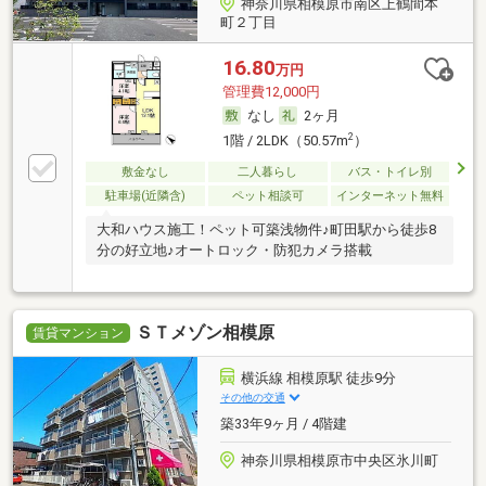
神奈川県相模原市南区上鶴間本
町２丁目
16.80
万円
管理費12,000円
なし
2ヶ月
2
1階 / 2LDK（50.57m
）
敷金なし
二人暮らし
バス・トイレ別
駐車場(近隣含)
ペット相談可
インターネット無料
大和ハウス施工！ペット可築浅物件♪町田駅から徒歩8
分の好立地♪オートロック・防犯カメラ搭載
ＳＴメゾン相模原
賃貸マンション
横浜線 相模原駅 徒歩9分
その他の交通
築33年9ヶ月 / 4階建
神奈川県相模原市中央区氷川町