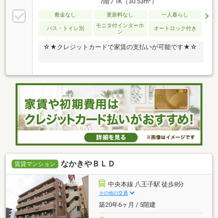
7階 / 1K（30.53m
）
敷金なし
更新料なし
一人暮らし
モニタ付インターホ
バス・トイレ別
オートロック付き
ン
☆★クレジットカードで家賃の支払いが可能です★☆
なかきやＢＬＤ
賃貸マンション
中央本線 八王子駅 徒歩8分
その他の交通
築20年6ヶ月 / 5階建