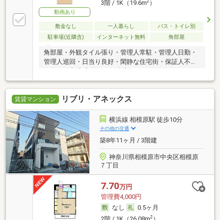
2
3階 / 1K（19.6m
）
動画あり
敷金なし
一人暮らし
バス・トイレ別
駐車場(近隣含)
インターネット無料
角部屋
角部屋・外観タイル張り・管理人常駐・管理人日勤・
管理人巡回・日当り良好・閑静な住宅街・保証人不要
／代行 ・初期費用カード決済可
リブリ・アネックス
賃貸マンション
横浜線 相模原駅 徒歩10分
その他の交通
築8年11ヶ月 / 3階建
神奈川県相模原市中央区相模原
７丁目
7.70
万円
管理費4,000円
なし
0.5ヶ月
2
2階 / 1K（26.08m
）