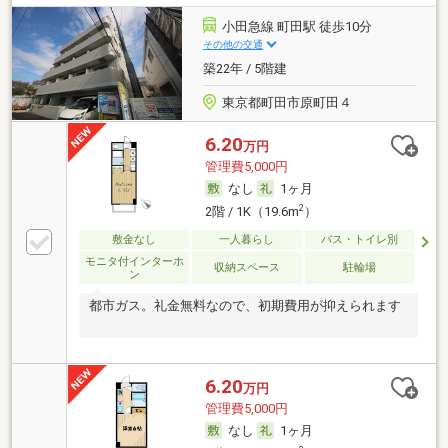
小田急線 町田駅 徒歩10分
その他の交通
築22年 / 5階建
東京都町田市原町田４
6.20
万円
管理費5,000円
なし
1ヶ月
2
2階 / 1K（19.6m
）
敷金なし
一人暮らし
バス・トイレ別
モニタ付インターホ
収納スペース
駐輪場
ン
都市ガス。礼金無料なので、初期費用が抑えられます
6.20
万円
管理費5,000円
なし
1ヶ月