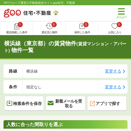
NTTグループ運営の不動産総合サイト goo住宅・不動産
1
0
0
0
最近検索した条件
最近見た物件
保存した条件
お気に入り
横浜線（東京都）の賃貸物件
(賃貸マンション・アパー
物件一覧
ト)
路線
変更する
横浜線
条件
変更する
指定なし
新着メールを受
検索条件を保存
アプリで探す
取る
人数に合った間取りを選ぶ