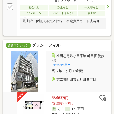
2階 / ワンルーム（16.13m
）
礼金なし
敷金なし
一人暮らし
ワンルーム
バス・トイレ別
最上階
最上階・保証人不要／代行 ・初期費用カード決済可
グラン フィル
賃貸マンション
小田急電鉄小田原線 町田駅 徒歩
7分
その他の交通
築12年10ヶ月 / 8階建
東京都町田市原町田５丁目
9.60
万円
管理費5,800円
なし
17.2万円
2