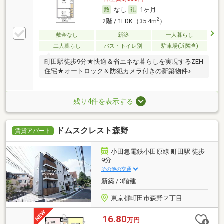
なし
1ヶ月
2
2階 / 1LDK（35.4m
）
敷金なし
新築
一人暮らし
二人暮らし
バス・トイレ別
駐車場(近隣含)
町田駅徒歩9分★快適＆省エネな暮らしを実現するZEH
住宅★オートロック＆防犯カメラ付きの新築物件♪
残り4件を表示する
ドムスクレスト森野
賃貸アパート
小田急電鉄小田原線 町田駅 徒歩
9分
その他の交通
新築 / 3階建
東京都町田市森野２丁目
16.80
万円