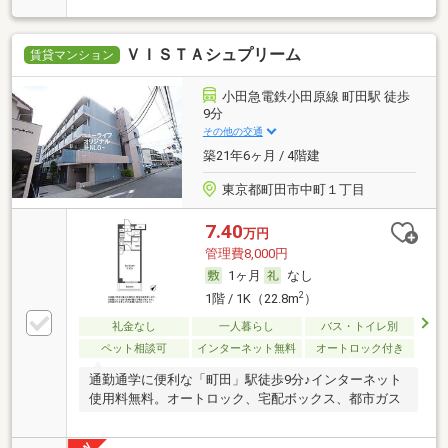
ＶＩＳＴＡシュプリーム
賃貸マンション
小田急電鉄小田原線 町田駅 徒歩
9分
その他の交通
築21年6ヶ月 / 4階建
東京都町田市中町１丁目
7.40
万円
管理費8,000円
1ヶ月
なし
2
1階 / 1K（22.8m
）
礼金なし
一人暮らし
バス・トイレ別
ペット相談可
インターネット無料
オートロック付き
通勤通学に便利な「町田」駅徒歩9分♪インターネット
使用料無料。オートロック、宅配ボックス、都市ガス