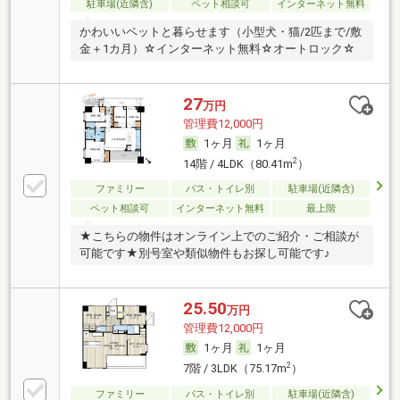
駐車場(近隣含)
ペット相談可
インターネット無料
かわいいペットと暮らせます（小型犬・猫/2匹まで/敷
金＋1カ月）☆インターネット無料☆オートロック☆
27
万円
管理費12,000円
1ヶ月
1ヶ月
2
14階 / 4LDK（80.41m
）
ファミリー
バス・トイレ別
駐車場(近隣含)
ペット相談可
インターネット無料
最上階
★こちらの物件はオンライン上でのご紹介・ご相談が
可能です★別号室や類似物件もお探し可能です♪
25.50
万円
管理費12,000円
1ヶ月
1ヶ月
2
7階 / 3LDK（75.17m
）
ファミリー
バス・トイレ別
駐車場(近隣含)