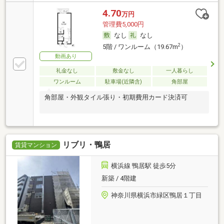
4.70
万円
管理費5,000円
なし
なし
2
5階 / ワンルーム（19.67m
）
動画あり
礼金なし
敷金なし
一人暮らし
ワンルーム
駐車場(近隣含)
角部屋
角部屋・外観タイル張り・初期費用カード決済可
リブリ・鴨居
賃貸マンション
横浜線 鴨居駅 徒歩5分
新築 / 4階建
神奈川県横浜市緑区鴨居１丁目