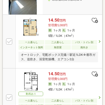
14.50
万円
管理費5,000円
1ヶ月
1ヶ月
2
5階 / 1LDK（47m
）
一人暮らし
二人暮らし
バス・トイレ別
インターネット無料
角部屋
南向き
オートロック、宅配ボックス完備！駅近1LDK☆都市ガ
ス、追炊き、浴室乾燥機、エアコン2台
14.50
万円
管理費5,000円
1ヶ月
1ヶ月
2
4階 / 1LDK（47m
）
動画あり
一人暮らし
二人暮らし
バス・トイレ別