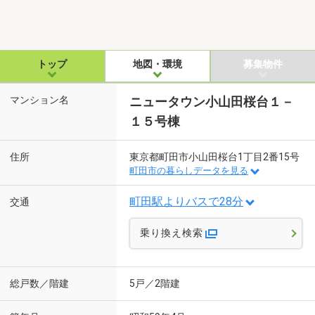
トップ
地図・環境
募集物件
マンション名
ニュータウン小山田桜台１－
１５号棟
住所
東京都町田市小山田桜台1丁目2番15号
町田市の暮らしデータを見る
町田駅よりバスで28分
交通
乗り換え検索
総戸数／階建
5戸／2階建