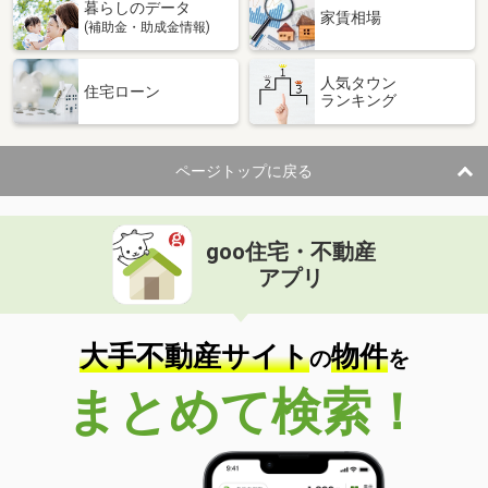
暮らしのデータ
家賃相場
(補助金・助成金情報)
人気タウン
住宅ローン
ランキング
ページトップに戻る
goo住宅・不動産
アプリ
大手不動産サイト
物件
の
を
まとめて検索！