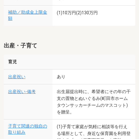
補助／助成金上限金
(1)10万円(2)130万円
額
出産・子育て
育児
出産祝い
あり
出産祝い-備考
出生届提出時に、希望者にその年の干
支の置物とぬいぐるみ(町田市ホーム
タウンサッカーチームのマスコット)
を贈呈。
子育て関連の独自の
(1)子育て家庭が気軽に相談等を行え
取り組み
る場所として、身近な保育園を利用登