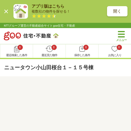
アプリ版はこちら
開く
複数社の物件を探せる！
NTTグループ運営の不動産総合サイト goo住宅・不動産
0
0
0
0
最近検索した条件
最近見た物件
保存した条件
お気に入り
ニュータウン小山田桜台１－１５号棟