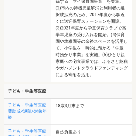
録する「マイ保育園事業」を実施。
(2)市内の待機児童解消と利用者の選
択肢拡充のため、2017年度から駅近
くに送迎保育ステーションを開設。
(3)2021年度から学童保育クラブで高
学年児童の受け入れを開始。(4)保育
園や幼稚園等の余裕スペースを活用し
て、小学生を一時的に預かる「学童一
時預かり事業」を実施。(5)ひとり親
家庭への宅食事業では、ふるさと納税
やガバメントクラウドファンディング
による寄附を活用。
子ども・学生等医療
子ども・学生等医療
18歳3月末まで
費助成<通院>対象年
齢
子ども・学生等医療
自己負担あり