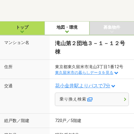
トップ
地図・環境
募集物件
マンション名
滝山第２団地３－１－１２号
棟
住所
東京都東久留米市滝山3丁目1番12号
東久留米市の暮らしデータを見る
花小金井駅よりバスで7分
交通
乗り換え検索
総戸数／階建
720戸／5階建