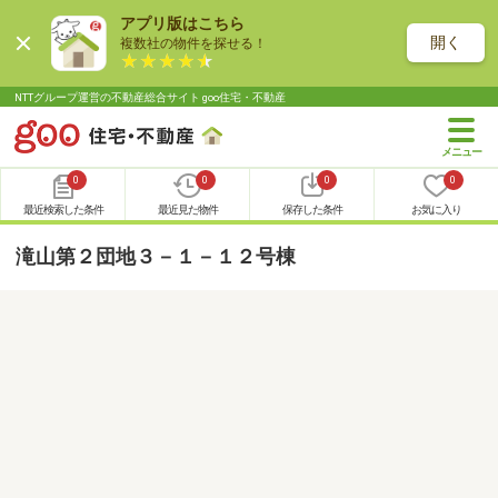
アプリ版はこちら
開く
複数社の物件を探せる！
NTTグループ運営の不動産総合サイト goo住宅・不動産
0
0
0
0
最近検索した条件
最近見た物件
保存した条件
お気に入り
滝山第２団地３－１－１２号棟