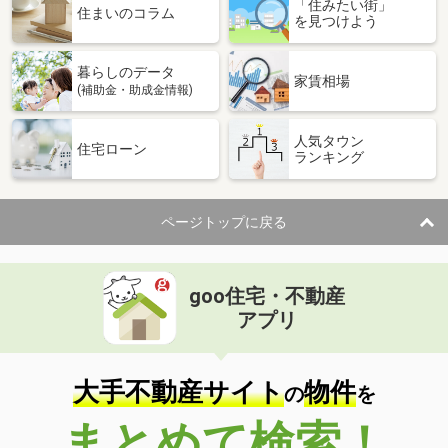
「住みたい街」
住まいのコラム
を見つけよう
暮らしのデータ
家賃相場
(補助金・助成金情報)
人気タウン
住宅ローン
ランキング
ページトップに戻る
goo住宅・不動産
アプリ
大手不動産サイト
物件
の
を
まとめて検索！