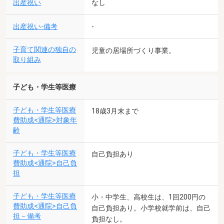
出産祝い
なし
出産祝い-備考
-
子育て関連の独自の
児童の居場所づくり事業。
取り組み
子ども・学生等医療
子ども・学生等医療
18歳3月末まで
費助成<通院>対象年
齢
子ども・学生等医療
自己負担あり
費助成<通院>自己負
担
子ども・学生等医療
小・中学生、高校生は、1回200円の
費助成<通院>自己負
自己負担あり。小学校就学前は、自己
担－備考
負担なし。