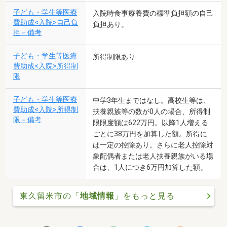
子ども・学生等医療
入院時食事療養費の標準負担額の自己
費助成<入院>自己負
負担あり。
担－備考
子ども・学生等医療
所得制限あり
費助成<入院>所得制
限
子ども・学生等医療
中学3年生まではなし。高校生等は、
費助成<入院>所得制
扶養親族等の数が0人の場合、所得制
限－備考
限限度額は622万円。以降1人増える
ごとに38万円を加算した額。所得に
は一定の控除あり。さらに老人控除対
象配偶者または老人扶養親族がいる場
合は、1人につき6万円加算した額。
東久留米市の「
地域情報
」をもっと見る