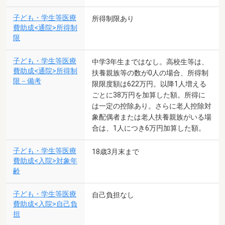
子ども・学生等医療
所得制限あり
費助成<通院>所得制
限
子ども・学生等医療
中学3年生まではなし。高校生等は、
費助成<通院>所得制
扶養親族等の数が0人の場合、所得制
限－備考
限限度額は622万円。以降1人増える
ごとに38万円を加算した額。所得に
は一定の控除あり。さらに老人控除対
象配偶者または老人扶養親族がいる場
合は、1人につき6万円加算した額。
子ども・学生等医療
18歳3月末まで
費助成<入院>対象年
齢
子ども・学生等医療
自己負担なし
費助成<入院>自己負
担