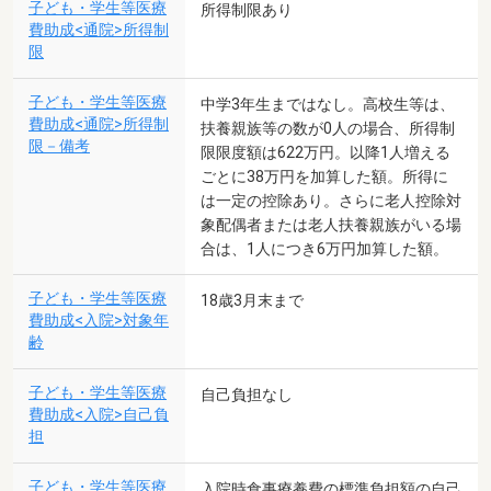
子ども・学生等医療
所得制限あり
費助成<通院>所得制
限
子ども・学生等医療
中学3年生まではなし。高校生等は、
費助成<通院>所得制
扶養親族等の数が0人の場合、所得制
限－備考
限限度額は622万円。以降1人増える
ごとに38万円を加算した額。所得に
は一定の控除あり。さらに老人控除対
象配偶者または老人扶養親族がいる場
合は、1人につき6万円加算した額。
子ども・学生等医療
18歳3月末まで
費助成<入院>対象年
齢
子ども・学生等医療
自己負担なし
費助成<入院>自己負
担
子ども・学生等医療
入院時食事療養費の標準負担額の自己