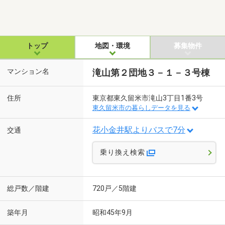
トップ
地図・環境
募集物件
マンション名
滝山第２団地３－１－３号棟
住所
東京都東久留米市滝山3丁目1番3号
東久留米市の暮らしデータを見る
花小金井駅よりバスで7分
交通
乗り換え検索
総戸数／階建
720戸／5階建
築年月
昭和45年9月