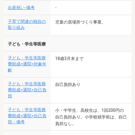
出産祝い-備考
-
子育て関連の独自の
児童の居場所づくり事業。
取り組み
子ども・学生等医療
子ども・学生等医療
18歳3月末まで
費助成<通院>対象年
齢
子ども・学生等医療
自己負担あり
費助成<通院>自己負
担
子ども・学生等医療
小・中学生、高校生は、1回200円の
費助成<通院>自己負
自己負担あり。小学校就学前は、自己
担－備考
負担なし。