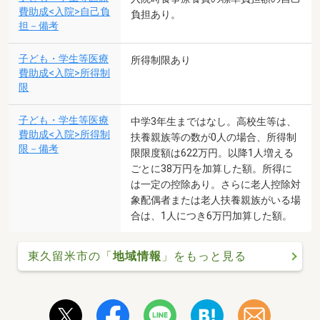
費助成<入院>自己負
負担あり。
担－備考
子ども・学生等医療
所得制限あり
費助成<入院>所得制
限
子ども・学生等医療
中学3年生まではなし。高校生等は、
費助成<入院>所得制
扶養親族等の数が0人の場合、所得制
限－備考
限限度額は622万円。以降1人増える
ごとに38万円を加算した額。所得に
は一定の控除あり。さらに老人控除対
象配偶者または老人扶養親族がいる場
合は、1人につき6万円加算した額。
東久留米市の「
地域情報
」をもっと見る