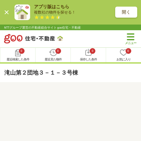
アプリ版はこちら
開く
複数社の物件を探せる！
NTTグループ運営の不動産総合サイト goo住宅・不動産
0
0
0
0
最近検索した条件
最近見た物件
保存した条件
お気に入り
滝山第２団地３－１－３号棟