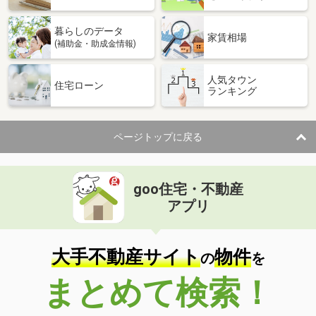
暮らしのデータ
家賃相場
(補助金・助成金情報)
人気タウン
住宅ローン
ランキング
ページトップに戻る
goo住宅・不動産
アプリ
大手不動産サイト
物件
の
を
まとめて検索！