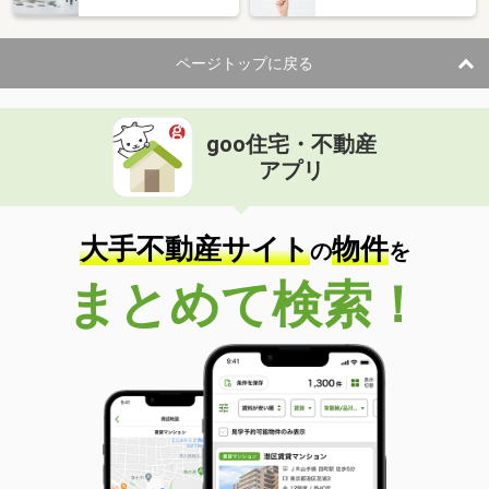
ページトップに戻る
goo住宅・不動産
アプリ
大手不動産サイト
物件
の
を
まとめて検索！