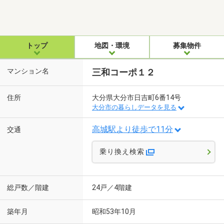
トップ
地図・環境
募集物件
マンション名
三和コーポ１２
住所
大分県大分市日吉町6番14号
大分市の暮らしデータを見る
高城駅より徒歩で11分
交通
乗り換え検索
総戸数／階建
24戸／4階建
築年月
昭和53年10月