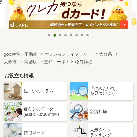
goo住宅・不動産
マンションライブラリー
大分県
大分市
高城駅
三和コーポ１２ 物件詳細
お役立ち情報
「住みたい街」
住まいのコラム
を見つけよう
暮らしのデータ
家賃相場
(補助金・助成金情報)
人気タウン
住宅ローン
ランキング