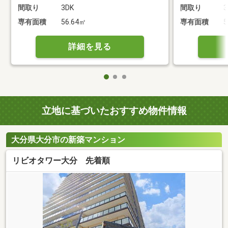
間取り
3DK
間取り
3
専有面積
56.64㎡
専有面積
5
詳細を見る
立地に基づいたおすすめ物件情報
大分県大分市の新築マンション
リビオタワー大分 先着順