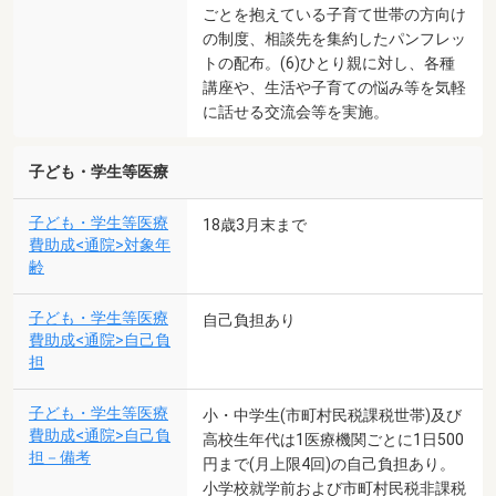
ごとを抱えている子育て世帯の方向け
の制度、相談先を集約したパンフレッ
トの配布。(6)ひとり親に対し、各種
講座や、生活や子育ての悩み等を気軽
に話せる交流会等を実施。
子ども・学生等医療
子ども・学生等医療
18歳3月末まで
費助成<通院>対象年
齢
子ども・学生等医療
自己負担あり
費助成<通院>自己負
担
子ども・学生等医療
小・中学生(市町村民税課税世帯)及び
費助成<通院>自己負
高校生年代は1医療機関ごとに1日500
担－備考
円まで(月上限4回)の自己負担あり。
小学校就学前および市町村民税非課税