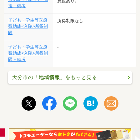
負担あり。
担－備考
子ども・学生等医療
所得制限なし
費助成<入院>所得制
限
子ども・学生等医療
-
費助成<入院>所得制
限－備考
大分市の「
地域情報
」をもっと見る