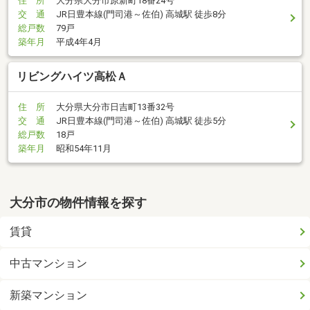
住 所
大分県大分市原新町18番24号
交 通
JR日豊本線(門司港～佐伯) 高城駅 徒歩8分
総戸数
79戸
築年月
平成4年4月
リビングハイツ高松Ａ
住 所
大分県大分市日吉町13番32号
交 通
JR日豊本線(門司港～佐伯) 高城駅 徒歩5分
総戸数
18戸
築年月
昭和54年11月
大分市の物件情報を探す
賃貸
中古マンション
新築マンション