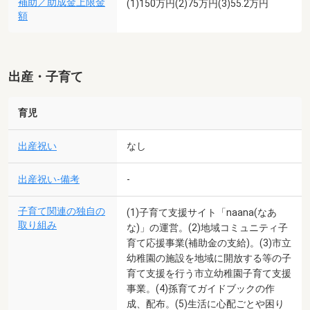
補助／助成金上限金
(1)150万円(2)75万円(3)55.2万円
額
出産・子育て
育児
出産祝い
なし
出産祝い-備考
-
子育て関連の独自の
(1)子育て支援サイト「naana(なあ
取り組み
な)」の運営。(2)地域コミュニティ子
育て応援事業(補助金の支給)。(3)市立
幼稚園の施設を地域に開放する等の子
育て支援を行う市立幼稚園子育て支援
事業。(4)孫育てガイドブックの作
成、配布。(5)生活に心配ごとや困り