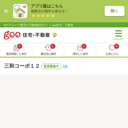
アプリ版はこちら
開く
複数社の物件を探せる！
NTTグループ運営の不動産総合サイト goo住宅・不動産
0
0
0
0
最近検索した条件
最近見た物件
保存した条件
お気に入り
三和コーポ１２
3件
賃貸募集中