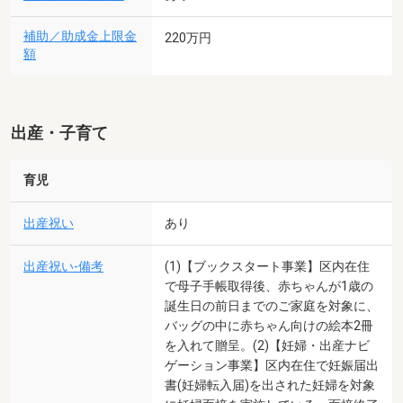
補助／助成金上限金
220万円
額
出産・子育て
育児
出産祝い
あり
出産祝い-備考
(1)【ブックスタート事業】区内在住
で母子手帳取得後、赤ちゃんが1歳の
誕生日の前日までのご家庭を対象に、
バッグの中に赤ちゃん向けの絵本2冊
を入れて贈呈。(2)【妊婦・出産ナビ
ゲーション事業】区内在住で妊娠届出
書(妊婦転入届)を出された妊婦を対象