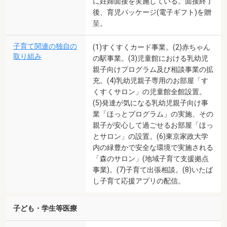
に妊婦面接を実施している。面接終了
後、育児パッケージ(電子ギフト)を贈
呈。
子育て関連の独自の
(1)すくすくカード事業。(2)赤ちゃん
取り組み
の駅事業。(3)児童館における乳幼児
親子向けプログラム及び相談事業の拡
充。(4)乳幼児親子専用のお部屋「す
くすくサロン」の児童館全館設置。
(5)発達が気になる乳幼児親子向け事
業「ほっとプログラム」の実施、その
親子が安心して過ごせるお部屋「ほっ
とサロン」の設置。(6)東京家政大学
内の緑豊かで安全な環境で実施される
「森のサロン」(地域子育て支援拠点
事業)。(7)子育て出張相談。(8)いたば
し子育て応援アプリの配信。
子ども・学生等医療