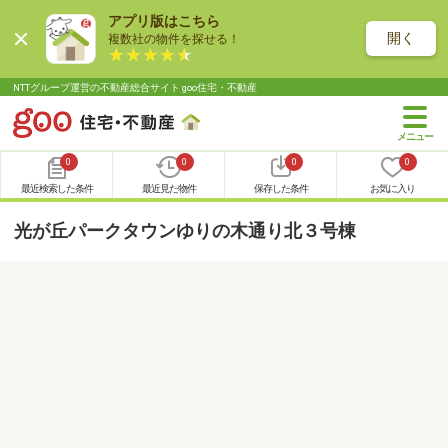
アプリ版はこちら
開く
複数社の物件を探せる！
NTTグループ運営の不動産総合サイト goo住宅・不動産
0
0
0
0
最近検索した条件
最近見た物件
保存した条件
お気に入り
光が丘パークタウンゆりの木通り北３号棟