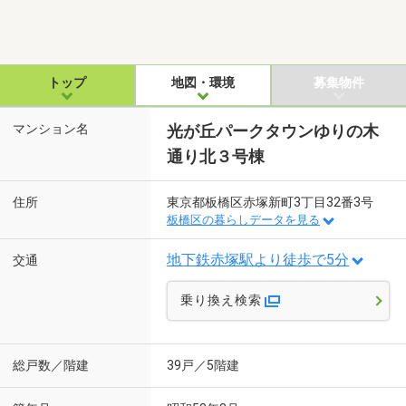
トップ
地図・環境
募集物件
マンション名
光が丘パークタウンゆりの木
通り北３号棟
住所
東京都板橋区赤塚新町3丁目32番3号
板橋区の暮らしデータを見る
地下鉄赤塚駅より徒歩で5分
交通
乗り換え検索
総戸数／階建
39戸／5階建