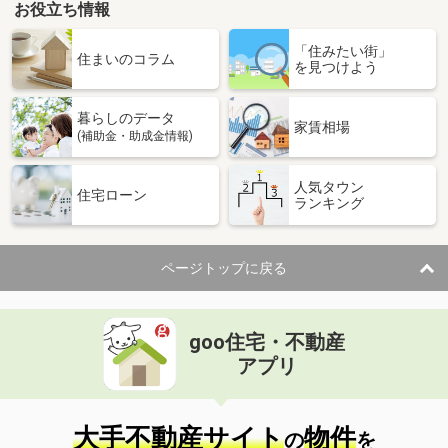
お役立ち情報
「住みたい街」
住まいのコラム
を見つけよう
暮らしのデータ
家賃相場
(補助金・助成金情報)
人気タウン
住宅ローン
ランキング
ページトップに戻る
goo住宅・不動産
アプリ
大手不動産サイト
物件
の
を