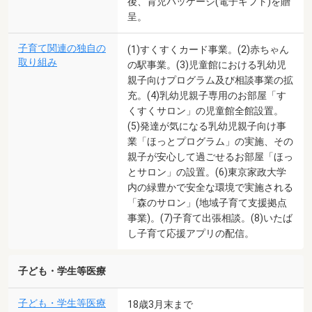
後、育児パッケージ(電子ギフト)を贈
呈。
子育て関連の独自の
(1)すくすくカード事業。(2)赤ちゃん
取り組み
の駅事業。(3)児童館における乳幼児
親子向けプログラム及び相談事業の拡
充。(4)乳幼児親子専用のお部屋「す
くすくサロン」の児童館全館設置。
(5)発達が気になる乳幼児親子向け事
業「ほっとプログラム」の実施、その
親子が安心して過ごせるお部屋「ほっ
とサロン」の設置。(6)東京家政大学
内の緑豊かで安全な環境で実施される
「森のサロン」(地域子育て支援拠点
事業)。(7)子育て出張相談。(8)いたば
し子育て応援アプリの配信。
子ども・学生等医療
子ども・学生等医療
18歳3月末まで