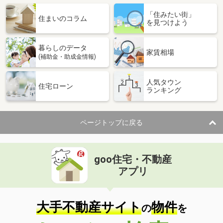
「住みたい街」
住まいのコラム
を見つけよう
暮らしのデータ
家賃相場
(補助金・助成金情報)
人気タウン
住宅ローン
ランキング
ページトップに戻る
goo住宅・不動産
アプリ
大手不動産サイト
物件
の
を