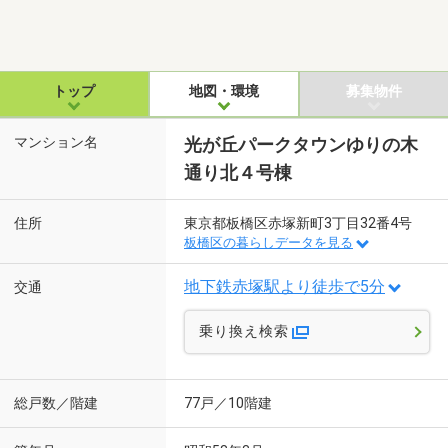
トップ
地図・環境
募集物件
マンション名
光が丘パークタウンゆりの木
通り北４号棟
住所
東京都板橋区赤塚新町3丁目32番4号
板橋区の暮らしデータを見る
地下鉄赤塚駅より徒歩で5分
交通
乗り換え検索
総戸数／階建
77戸／10階建