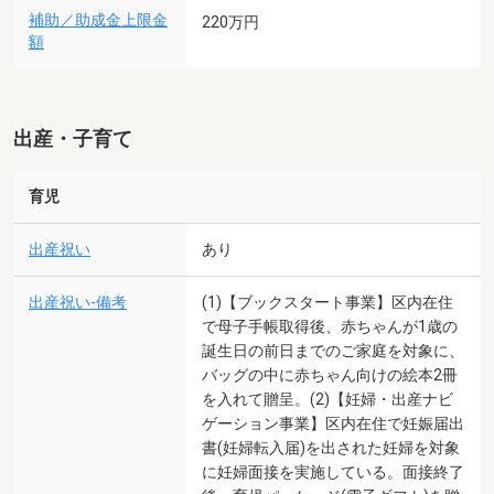
補助／助成金上限金
220万円
額
出産・子育て
育児
出産祝い
あり
出産祝い-備考
(1)【ブックスタート事業】区内在住
で母子手帳取得後、赤ちゃんが1歳の
誕生日の前日までのご家庭を対象に、
バッグの中に赤ちゃん向けの絵本2冊
を入れて贈呈。(2)【妊婦・出産ナビ
ゲーション事業】区内在住で妊娠届出
書(妊婦転入届)を出された妊婦を対象
に妊婦面接を実施している。面接終了