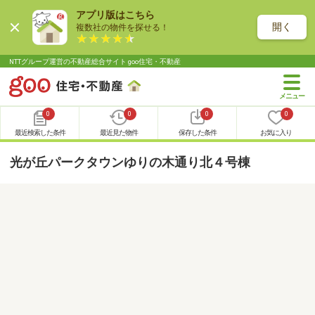
アプリ版はこちら
開く
複数社の物件を探せる！
NTTグループ運営の不動産総合サイト goo住宅・不動産
0
0
0
0
最近検索した条件
最近見た物件
保存した条件
お気に入り
光が丘パークタウンゆりの木通り北４号棟