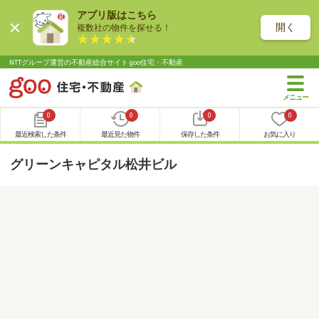
アプリ版はこちら
開く
複数社の物件を探せる！
NTTグループ運営の不動産総合サイト goo住宅・不動産
0
0
0
0
最近検索した条件
最近見た物件
保存した条件
お気に入り
グリーンキャピタル松井ビル