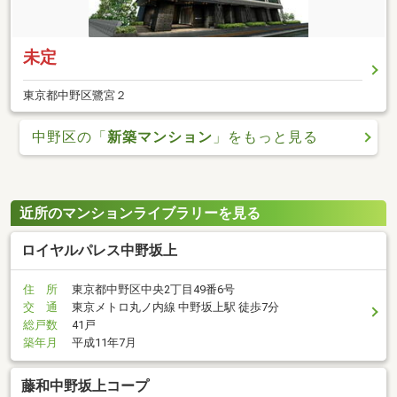
未定
東京都中野区鷺宮２
中野区の「
新築マンション
」をもっと見る
近所のマンションライブラリーを見る
ロイヤルパレス中野坂上
住 所
東京都中野区中央2丁目49番6号
交 通
東京メトロ丸ノ内線 中野坂上駅 徒歩7分
総戸数
41戸
築年月
平成11年7月
藤和中野坂上コープ