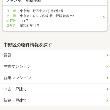
シャンボール新中野
住 所
東京都中野区中央3丁目1番3号
交 通
東京メトロ丸ノ内線 新中野駅 徒歩7分
総戸数
111戸
築年月
昭和51年11月
中野区の物件情報を探す
賃貸
中古マンション
新築マンション
中古一戸建て
新築一戸建て