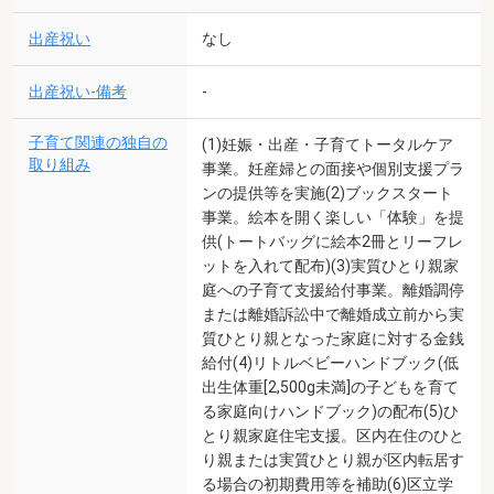
出産祝い
なし
出産祝い-備考
-
子育て関連の独自の
(1)妊娠・出産・子育てトータルケア
取り組み
事業。妊産婦との面接や個別支援プラ
ンの提供等を実施(2)ブックスタート
事業。絵本を開く楽しい「体験」を提
供(トートバッグに絵本2冊とリーフレ
ットを入れて配布)(3)実質ひとり親家
庭への子育て支援給付事業。離婚調停
または離婚訴訟中で離婚成立前から実
質ひとり親となった家庭に対する金銭
給付(4)リトルベビーハンドブック(低
出生体重[2,500g未満]の子どもを育て
る家庭向けハンドブック)の配布(5)ひ
とり親家庭住宅支援。区内在住のひと
り親または実質ひとり親が区内転居す
る場合の初期費用等を補助(6)区立学