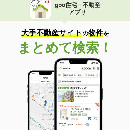
goo住宅・不動産
アプリ
大手不動産サイト
物件
の
を
まとめて検索！