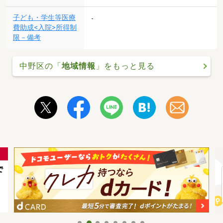
子ども・学生等医療
-
費助成<入院>所得制
限－備考
中野区の「
地域情報
」をもっと見る