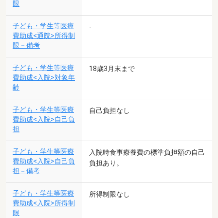
限
子ども・学生等医療
-
費助成<通院>所得制
限－備考
子ども・学生等医療
18歳3月末まで
費助成<入院>対象年
齢
子ども・学生等医療
自己負担なし
費助成<入院>自己負
担
子ども・学生等医療
入院時食事療養費の標準負担額の自己
費助成<入院>自己負
負担あり。
担－備考
子ども・学生等医療
所得制限なし
費助成<入院>所得制
限