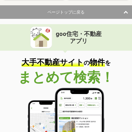
ページトップに戻る
goo住宅・不動産
アプリ
大手不動産サイト
物件
の
を
まとめて検索！