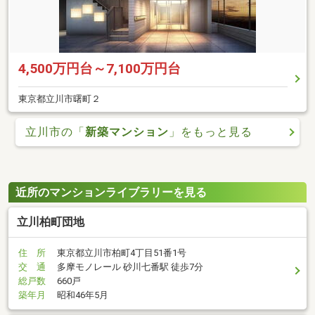
4,500万円台～7,100万円台
東京都立川市曙町２
立川市の「
新築マンション
」をもっと見る
近所のマンションライブラリーを見る
立川柏町団地
住 所
東京都立川市柏町4丁目51番1号
交 通
多摩モノレール 砂川七番駅 徒歩7分
総戸数
660戸
築年月
昭和46年5月