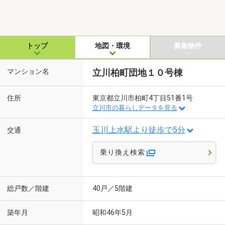
トップ
地図・環境
募集物件
マンション名
立川柏町団地１０号棟
住所
東京都立川市柏町4丁目51番1号
立川市の暮らしデータを見る
玉川上水駅より徒歩で5分
交通
乗り換え検索
総戸数／階建
40戸／5階建
築年月
昭和46年5月