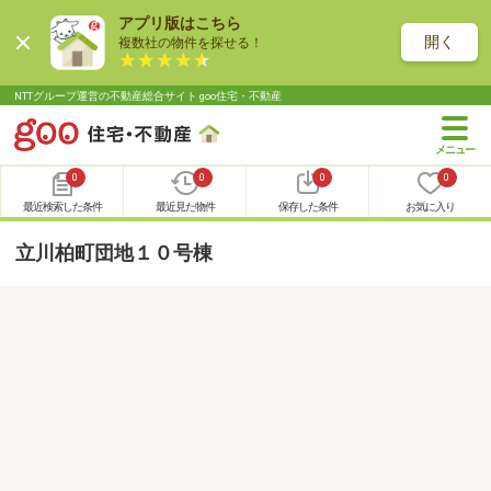
アプリ版はこちら
開く
複数社の物件を探せる！
NTTグループ運営の不動産総合サイト goo住宅・不動産
0
0
0
0
最近検索した条件
最近見た物件
保存した条件
お気に入り
立川柏町団地１０号棟