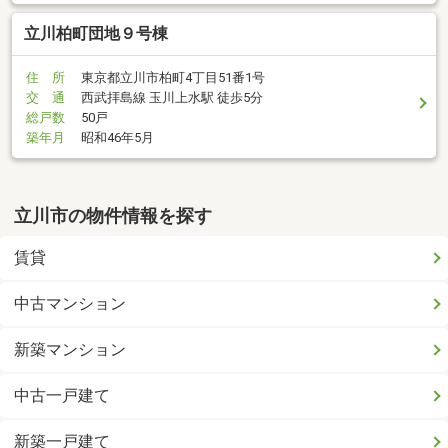
立川柏町団地９号棟
住 所
東京都立川市柏町4丁目51番1号
交 通
西武拝島線 玉川上水駅 徒歩5分
総戸数
50戸
築年月
昭和46年5月
立川市の物件情報を探す
賃貸
中古マンション
新築マンション
中古一戸建て
新築一戸建て