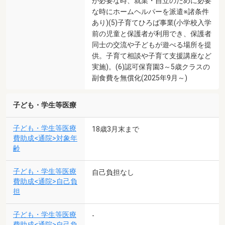
が必要な時、就業・自立のために必要
な時にホームヘルパーを派遣※諸条件
あり)(5)子育てひろば事業(小学校入学
前の児童と保護者が利用でき、保護者
同士の交流や子どもが遊べる場所を提
供。子育て相談や子育て支援講座など
実施)。(6)認可保育園3～5歳クラスの
副食費を無償化(2025年9月～)
子ども・学生等医療
子ども・学生等医療
18歳3月末まで
費助成<通院>対象年
齢
子ども・学生等医療
自己負担なし
費助成<通院>自己負
担
子ども・学生等医療
-
費助成<通院>自己負