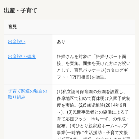
出産・子育て
育児
出産祝い
あり
出産祝い-備考
妊婦さんを対象に「妊婦サポート面
接」を実施。面接を受けた方にお祝い
として、育児パッケージ(カタログギ
フト・1万円相当)を贈呈。
子育て関連の独自の
(1)私立認可保育園の分園を設置し、
取り組み
多摩地区で初めて育休明け入園予約制
度を実施。(2)5歳児相談(2014年6月
～)。(3)民間事業者との協働による子
育て応援ブック「Hiちーず」の作成・
配布。(4)ひとり親家庭ホームヘルプ
事業(一時的に生活援助・子育て支援