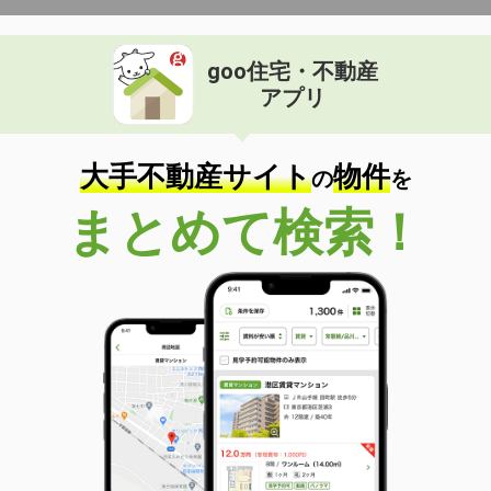
goo住宅・不動産
アプリ
大手不動産サイト
物件
の
を
まとめて検索！