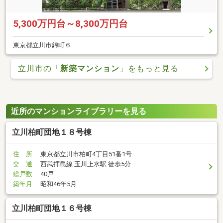
5,300万円台～8,300万円台
東京都立川市錦町６
立川市の「
新築マンション
」をもっと見る
近所のマンションライブラリーを見る
立川柏町団地１８号棟
住 所
東京都立川市柏町4丁目51番1号
交 通
西武拝島線 玉川上水駅 徒歩5分
総戸数
40戸
築年月
昭和46年5月
立川柏町団地１６号棟