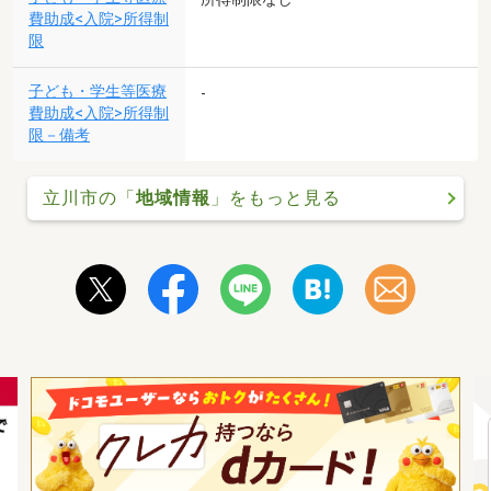
費助成<入院>所得制
限
子ども・学生等医療
-
費助成<入院>所得制
限－備考
立川市の「
地域情報
」をもっと見る