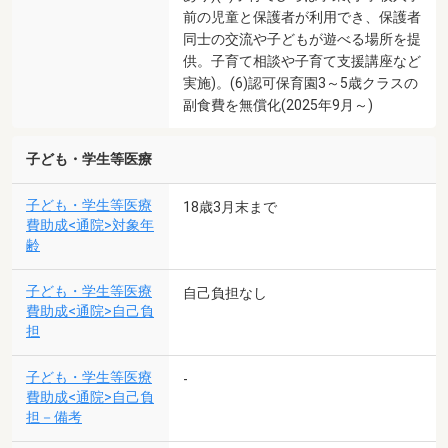
前の児童と保護者が利用でき、保護者
同士の交流や子どもが遊べる場所を提
供。子育て相談や子育て支援講座など
実施)。(6)認可保育園3～5歳クラスの
副食費を無償化(2025年9月～)
子ども・学生等医療
子ども・学生等医療
18歳3月末まで
費助成<通院>対象年
齢
子ども・学生等医療
自己負担なし
費助成<通院>自己負
担
子ども・学生等医療
-
費助成<通院>自己負
担－備考