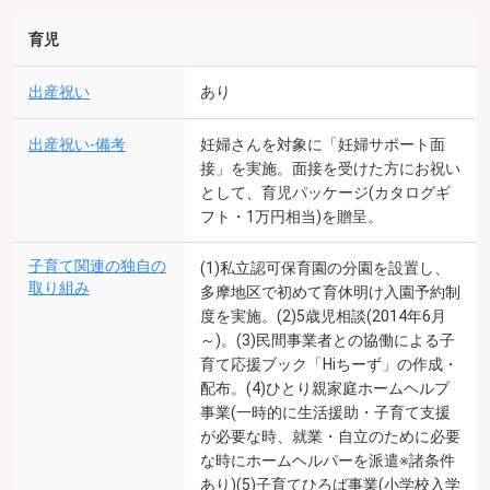
育児
出産祝い
あり
出産祝い-備考
妊婦さんを対象に「妊婦サポート面
接」を実施。面接を受けた方にお祝い
として、育児パッケージ(カタログギ
フト・1万円相当)を贈呈。
子育て関連の独自の
(1)私立認可保育園の分園を設置し、
取り組み
多摩地区で初めて育休明け入園予約制
度を実施。(2)5歳児相談(2014年6月
～)。(3)民間事業者との協働による子
育て応援ブック「Hiちーず」の作成・
配布。(4)ひとり親家庭ホームヘルプ
事業(一時的に生活援助・子育て支援
が必要な時、就業・自立のために必要
な時にホームヘルパーを派遣※諸条件
あり)(5)子育てひろば事業(小学校入学