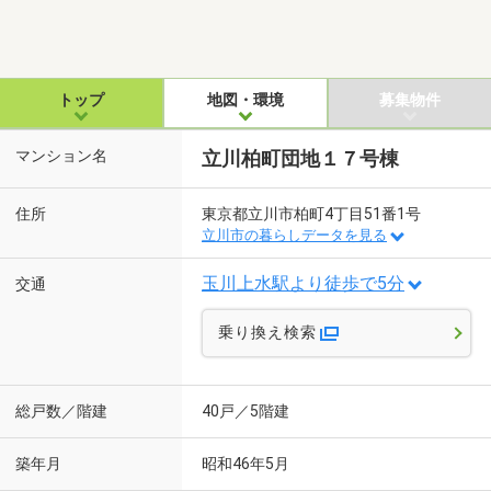
トップ
地図・環境
募集物件
マンション名
立川柏町団地１７号棟
住所
東京都立川市柏町4丁目51番1号
立川市の暮らしデータを見る
玉川上水駅より徒歩で5分
交通
乗り換え検索
総戸数／階建
40戸／5階建
築年月
昭和46年5月