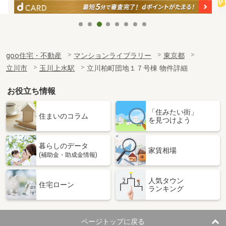
goo住宅・不動産
マンションライブラリー
東京都
立川市
玉川上水駅
立川柏町団地１７号棟 物件詳細
お役立ち情報
「住みたい街」
住まいのコラム
を見つけよう
暮らしのデータ
家賃相場
(補助金・助成金情報)
人気タウン
住宅ローン
ランキング
ページトップに戻る