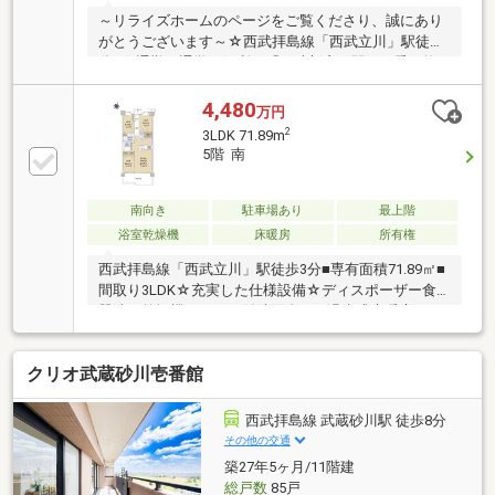
～リライズホームのページをご覧くださり、誠にあり
がとうございます～☆西武拝島線「西武立川」駅徒歩
分3☆通勤、通学に便利な「西武新宿」駅まで乗り換
えなしで１本のアクセス◎【Planning Point】◆生活の
質を高める設備・仕様◆生活が助かるディスポーザー
4,480
万円
付き◆TES式床暖房完備♪◆ペット可◎大事な家族の
2
3LDK 71.89m
一員とも一緒に暮らせます◆目の届きやすい対面キッ
5階 南
チン【周辺環境】◇ファミリーマート…徒歩１分◇ヤ
オコー…徒歩１分◇イオン…徒歩12分『詳しい資料の
ご請求』だけでも全く大丈夫です。ご見学のご希望な
南向き
駐車場あり
最上階
ど、ぜひお気軽にお問合せください♪
浴室乾燥機
床暖房
所有権
西武拝島線「西武立川」駅徒歩3分■専有面積71.89㎡■
間取り3LDK☆充実した仕様設備☆ディスポーザー食
器洗い乾燥機シャワー付洗面台TES温水式床暖房TES
浴室乾燥機温水洗浄便座～・ライフインフォメーショ
ン・～ヤオコー西武立川駅前店まで約160ｍファミリ
クリオ武蔵砂川壱番館
ーマート西武立川駅南口店まで約220ｍ昭島市立つつ
じが丘小学校まで約1280ｍ昭島市立瑞雲中学校まで約
1490ｍ
西武拝島線 武蔵砂川駅 徒歩8分
その他の交通
築27年5ヶ月/11階建
総戸数
85戸