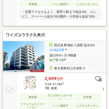
所有権
ペット相談可
システムキッチン
・交通アクセスもよく、最寄り駅まで徒歩5分、コン
ビニ、スーパーも徒歩10分圏内・小学校も徒歩10分圏
内にあるため子育て世代の方にもおすすめの住環境
ワイズユウラク久米川
西武多摩湖線 八坂駅 徒歩6分
その他の交通
築22年8ヶ月/9階建
総戸数
29戸
東京都東村山市栄町３
2,699
万円
2
1LDK 41.54m
7階 南東
モニタ付インターホ
角部屋
所有権
ン
リフォームリノベー
ペット相談可
システムキッチン
ション