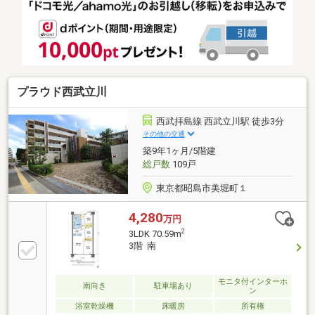
きで、管理状態も良好な快適な住環境です。
プラウド西武立川
西武拝島線 西武立川駅 徒歩3分
その他の交通
築9年1ヶ月/5階建
総戸数
109戸
東京都昭島市美堀町１
4,280
万円
2
3LDK 70.59m
3階 南
モニタ付インターホ
南向き
駐車場あり
ン
浴室乾燥機
床暖房
所有権