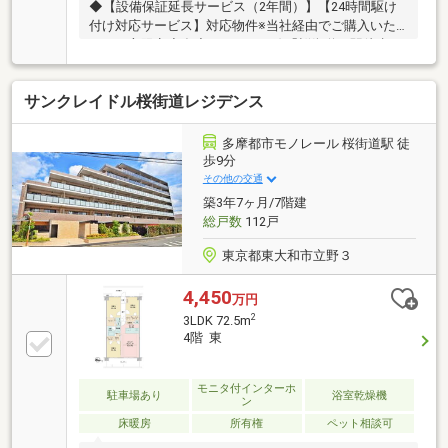
◆【設備保証延長サービス（2年間）】【24時間駆け
付け対応サービス】対応物件※当社経由でご購入いた
だいた方限定◆多摩モノレール線「桜街道」駅徒歩６
分/多摩モノレール線・西武拝島線「玉川上水」駅徒歩
８分 ◆14階建て10階部分の南東向き住戸、陽当り・
サンクレイドル桜街道レジデンス
通風・眺望良好◆ペット飼育可能（規約による制限あ
り）◆約15.4帖の広々としたLDK◆各居室に収納があ
り、収納力がございます。※バイク置場利用料 300円
多摩都市モノレール 桜街道駅 徒
～500円/月
歩9分
その他の交通
築3年7ヶ月/7階建
総戸数
112戸
東京都東大和市立野３
4,450
万円
2
3LDK 72.5m
4階 東
モニタ付インターホ
駐車場あり
浴室乾燥機
ン
床暖房
所有権
ペット相談可