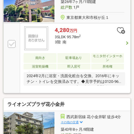
築26年7ヶ月/15階建
総戸数
1戸
東京都東大和市桜が丘１
4,280
万円
2
3SLDK 95.78m
3階 南
モニタ付インターホ
南向き
駐車場あり
ン
浴室乾燥機
即入居可
所有権
2024年2月に浴室・洗面化粧台を交換、2016年にキッ
チン・トイレを交換済みです。◆見学予約は0120-964-
139まで（スマートフォンの方は青色の「電話マー
ク」をクリック）◆当日・翌日以降の見学をご希望の
方は、赤色の「見学予約する（無料）」ボタンからご
ライオンズプラザ花小金井
予約ください。◆資料をご希望の方は、オレンジ色の
「資料請求する（無料）」ボタンをご利用ください。
■無料住宅ローン相談会受付中！「頭金なしでも購入
西武新宿線 花小金井駅 徒歩4分
できる？」「いくらまで借りられる？」「転職歴があ
その他の交通
るけど大丈夫？」「フラット35と変動金利の違い
築43年8ヶ月/8階建
は？」「個人事業主でも利用できる？」など弊社営業