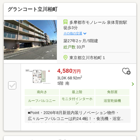
グランコート立川柏町
多摩都市モノレール 泉体育館駅
徒歩3分
その他の交通
築27年2ヶ月/5階建
総戸数
33戸
東京都立川市柏町１
4,580
万円
2
3LDK 68.92m
5階 南
南向き
最上階
角部屋
モニタ付インターホ
ルーフバルコニー
浴室乾燥機
ン
■Point・2026年8月新規内装リノベーション物件・
広々ルーフバルコニーは約24.4帖！・食洗機・浴室乾
燥機等充実の設備を搭載！・全居室収納＋WICあり♪・
マンションにはオートロック・宅配ボックス完備
■Access多摩都市モノレール「泉体育館」駅…徒歩3分