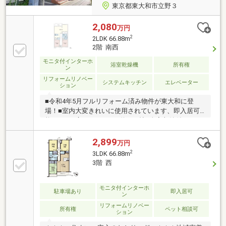
東京都東大和市立野３
2,080
万円
2
2LDK 66.88m
2階 南西
モニタ付インターホ
浴室乾燥機
所有権
ン
リフォームリノベー
システムキッチン
エレベーター
ション
■令和4年5月フルリフォーム済み物件が東大和に登
場！■室内大変きれいに使用されています、即入居可
能です！■広々としたLDK約17.4帖■全室収納付きでス
ッキリとした空間を保てます■LDK・各居室エアコンあ
り、オールシーズン快適に過ごせます■親御さんも安
2,899
万円
心、小学校保育園など徒歩圏内■毎日のお買い物に便
2
3LDK 66.88m
利な商業施設が充実したエリア■ドラッグストア至
3階 西
近、徒歩1分！■敷地内に広々とした来客用駐車場が4
台分ございます
モニタ付インターホ
駐車場あり
即入居可
ン
リフォームリノベー
所有権
ペット相談可
ション