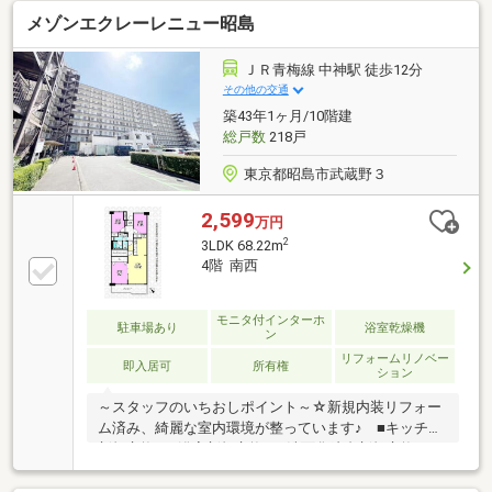
メゾンエクレーレニュー昭島
ＪＲ青梅線 中神駅 徒歩12分
その他の交通
築43年1ヶ月/10階建
総戸数
218戸
東京都昭島市武蔵野３
2,599
万円
2
3LDK 68.22m
4階 南西
モニタ付インターホ
駐車場あり
浴室乾燥機
ン
リフォームリノベー
即入居可
所有権
ション
～スタッフのいちおしポイント～☆新規内装リフォー
ム済み、綺麗な室内環境が整っています♪ ■キッチン
新規交換 ■浴室新規交換 ■洗面化粧台新規交換 ■
トイレ新規交換 ■クロス張替え ■フロアタイル張替
え ■フローリング上張り ■給湯器交換 ■ハウスク