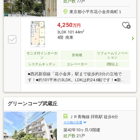
総戸数
77戸
スタッフが丁寧にご説明いたします。
東京都小平市花小金井南町１
4,250
万円
2
3LDK 101.44m
4階 南東
モニタ付インターホ
リフォームリノベー
所有権
ン
ション
システムキッチン
エレベーター
2階以上
■西武新宿線「花小金井」駅まで徒歩約3分の立地で
す！■約101平米の3LDK。LDKは約24.6帖です！■新規
スケルトンリフォームで生まれ変わった室内。■オー
トロック対応で、日々の生活も安心です。■掲載写真
以外の写真も提供可能。お気軽にお声掛けください。
グリーンコープ武蔵丘
【３６５日 年中無休】見学予約システムに対象日付
が指定できない場合でも、原則即日ご対応可能です。
【住宅ローンに強い！】指定機関はなく、都市銀行を
ＪＲ青梅線 拝島駅 徒歩6分
はじめ各金融機関と取引可能！【グループ創業50年】
その他の交通
確かな実績と安心のアフターサポートでお客様ファー
築42年10ヶ月/3階建
ストを実現いたします。
総戸数
21戸