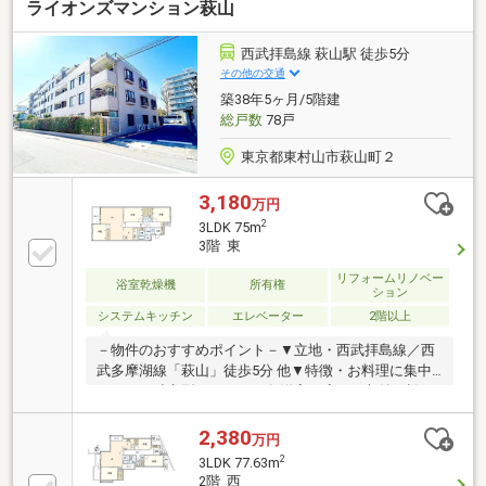
ライオンズマンション萩山
■Renovationシステムキッチン、ユニットバス、トイ
レ、洗面化粧台、フローリング、クロス、建具、給湯
器、下足入、ハウスクリーニングなど生活利便施設が
西武拝島線 萩山駅 徒歩5分
徒歩10分圏内に揃っており、日常生活や子育てにも最
その他の交通
適な環境です！現地、周辺環境の確認等含めご見学は
築38年5ヶ月/5階建
随時承っております。お気軽にお問合せください！
総戸数
78戸
東京都東村山市萩山町２
3,180
万円
2
3LDK 75m
3階 東
リフォームリノベー
浴室乾燥機
所有権
ション
システムキッチン
エレベーター
2階以上
－物件のおすすめポイント－▼立地・西武拝島線／西
武多摩湖線「萩山」徒歩5分 他▼特徴・お料理に集中
しやすい独立型キッチン・各洋室・廊下に収納を設
置・雨天時の洗濯に重宝する浴室乾燥機付・オートロ
ックシステムを採用▼2026年7月室内リフォーム内容
2,380
万円
【新規交換】キッチン、UB、洗面化粧台、トイレ 等
2
3LDK 77.63m
【その他】全室天井・壁クロス貼替、フローリング貼
2階 西