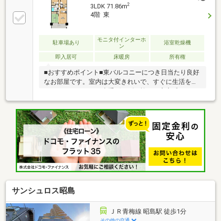
2
3LDK 71.86m
4階 東
モニタ付インターホ
駐車場あり
浴室乾燥機
ン
即入居可
床暖房
所有権
■おすすめポイント■東バルコニーにつき日当たり良好
なお部屋です。室内は大変きれいで、すぐに生活を始
めていただけます。大手ビルダー施工の安心感があ
り、床暖房付きで寒い季節も足元から快適にお過ごし
いただけます。2つのウォークインクローゼットがあ
り、衣類や季節物、大きなお荷物もすっきり収納でき
ます。使い勝手のよい3LDKです。
サンシュロス昭島
ＪＲ青梅線 昭島駅 徒歩1分
その他の交通