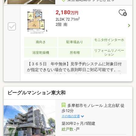
2,180
万円
2
2LDK 72.71m
2階 南
モニタ付インターホ
南向き
駐車場あり
ン
リフォームリノベー
浴室乾燥機
所有権
ション
【３６５日 年中無休】見学予約システムに対象日付
が指定できない場合でも原則即日ご対応可能です。定
休日を設けない対応力でお客様の見たい知りたいを叶
えます。【住宅ローンに強い！】常時20行以上の金融
機関と取引有り。お客様に合わせて適切なプランをご
ビーグルマンション東大和
提案させて頂きます。
多摩都市モノレール 上北台駅 徒
歩12分
その他の交通
築30年2ヶ月/5階建
総戸数
-戸