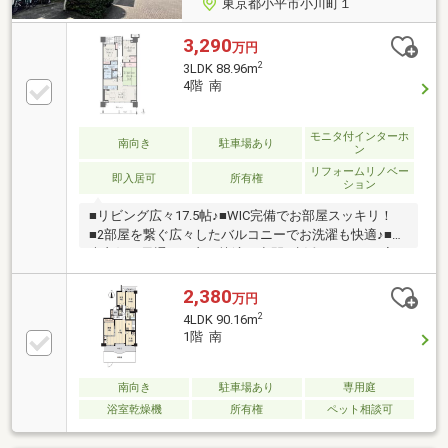
東京都小平市小川町１
3,290
万円
2
3LDK 88.96m
4階 南
モニタ付インターホ
南向き
駐車場あり
ン
リフォームリノベー
即入居可
所有権
ション
■リビング広々17.5帖♪■WIC完備でお部屋スッキリ！
■2部屋を繋ぐ広々したバルコニーでお洗濯も快適♪■採
光良好で風通しの良い快適な空間♪生活するだけの家
ではなく「日々を楽しむ暮らし」を♪≪お家は見るの
が一番！お気軽ご見学ツアー開催中！≫(1) さくっと見
2,380
万円
学コース （30分～）(2) じっくり見学コース
2
4LDK 90.16m
（60分～）(3) 納得見学コース （120分～）飯
1階 南
田グループホールディングス唯一の販売専門会社のホ
ームトレードセンターの社員が直接、当物件をご案内
させていただきます。資料請求・現地のご見学はお気
南向き
駐車場あり
専用庭
軽に！フリーダイヤル【０１２０－４３－８８４８】
浴室乾燥機
所有権
ペット相談可