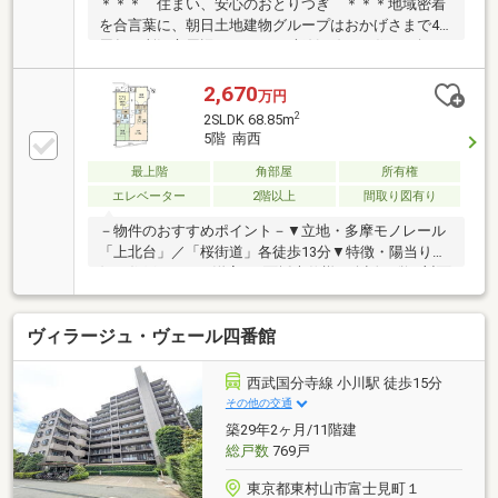
＊＊＊ 住まい、安心のおとりつぎ ＊＊＊地域密着
を合言葉に、朝日土地建物グループはおかげさまで42
周年。所沢市周辺エリア・西武線沿線のお住まい探し
は「朝日土地建物 所沢支店」にお任せください。「ネ
ットでは分からない雰囲気を知りたい」「頭金が少な
2,670
万円
くても購入できる？」「住み替えは何から始めればい
2
2SLDK 68.85m
いの？」そんな疑問や不安も、経験豊富な有資格スタ
5階 南西
ッフが丁寧にサポートいたします。広告未掲載物件や
最新情報も多数ご用意。物件レポートをご提供し、当
最上階
角部屋
所有権
日のご見学・無料送迎も対応可能です。お問い合わせ
エレベーター
2階以上
間取り図有り
は【所沢支店 営業3課 フリーダイヤル 0120-27-0443】
－物件のおすすめポイント－▼立地・多摩モノレール
まで。まずはお気軽にご相談ください。
「上北台」／「桜街道」各徒歩13分▼特徴・陽当り良
好な住戸・LDK・洋室は2面採光仕様・会話が弾む対面
式キッチン・多目的に使用可能なサービススペース
有・和室・洋室に収納を配置・LDと和室から出入りで
ヴィラージュ・ヴェール四番館
きる南西向きバルコニー▼設備・オートロック・エレ
ベーター▼周辺環境・立野東公園 徒歩3分(約180m)・
東大和市立第八小学校 徒歩4分(約270m)・ザ・マーケ
西武国分寺線 小川駅 徒歩15分
ットプレイス東大和 徒歩9分(約650m)■ ご希望の住ま
その他の交通
い探しをお手伝いします ━━━━━・・・物件の詳
築29年2ヶ月/11階建
細・ご相談はお気軽にお問い合わせください。
総戸数
769戸
東京都東村山市富士見町１