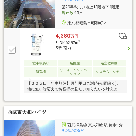
築29年6ヶ月/地上13階地下1階建
総戸数
65戸
東京都昭島市昭和町２
4,380
万円
2
3LDK 62.97m
5階 南西
駐車場あり
角部屋
浴室乾燥機
リフォームリノベー
所有権
システムキッチン
ション
【３６５日 年中無休】原則即日ご対応(夜間除く)。
他に無い対応力でお客様の見たい知りたいを叶えま
す。【住宅ローンに強い！】常時20行以上の金融機関
と取引有り。お客様に合わせて適切なプランをご提案
させて頂きます。
西武東大和ハイツ
西武拝島線 東大和市駅 徒歩3分
その他の交通