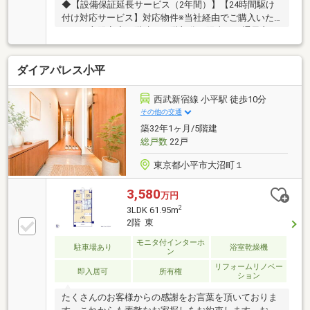
◆【設備保証延長サービス（2年間）】【24時間駆け
付け対応サービス】対応物件※当社経由でご購入いた
だいた方限定◆７階建て４階部分、陽当り・通風良
好！◆2023年2月築・収納力のある物件です！◆ペッ
ト飼育可能（規約による制限あり）◆洋室(1)・洋室
ダイアパレス小平
(2)・洋室(3)には、ウォークインクローク(洋服から小
物、雑貨まで多彩にしまえる大型収納)がございます◆
廊下・洋室(3)には、ファミリークローク(日用品、季
西武新宿線 小平駅 徒歩10分
節用品やアウトドア用品等ご家族全員で使える収納ス
その他の交通
ペース)がございます。◆共用部分には、ワーキングス
築32年1ヶ月/5階建
ペースがございます。仕事の他、学習などに使用する
総戸数
22戸
ことも可能です。
東京都小平市大沼町１
3,580
万円
2
3LDK 61.95m
2階 東
モニタ付インターホ
駐車場あり
浴室乾燥機
ン
リフォームリノベー
即入居可
所有権
ション
たくさんのお客様からの感謝をお言葉を頂いておりま