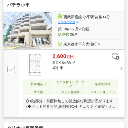
パテラ小平
リーニング、その他☆商業施設へのお車アクセス良好
です♪（イオンモール、ららぽーと、ＩＫＥＡ、ジョ
イフル本田など）☆現在は空室のため、平日・休日を
西武新宿線 小平駅 徒歩14分
問わずいつでも見学が可能です♪☆南西向きのリビン
その他の交通
グは太陽の光が射し込む明るい空間です♪☆リフォー
築19年6ヶ月/6階建
ム済みのお部屋なので即入居可能です♪
総戸数
36戸
東京都小平市大沼町４
2,600
万円
2
3LDK 64.88m
4階 東
モニタ付インターホ
駐車場あり
浴室乾燥機
ン
所有権
ペット相談可
システムキッチン
◇4階部分・前面棟無しで開放的な眺望が広がります
♪◆ペット飼育可能(細則有)◇セキュリティ充実・オー
トロック・宅配BOX完備◆2007年築の新耐震基準マン
ション◇西武新宿線「小平」駅 徒歩14分■小平市のお
部屋探しは価値住宅にお任せください♪・小平市内の