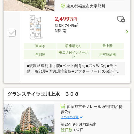
東京都福生市大字熊川
2,499
万円
2
3LDK 74.49m
3階 南
南向き
駐車場あり
最上階
モニタ付インターホ
角部屋
浴室乾燥機
ン
■複数路線利用可能■ペット飼育可■広々WIC付■最上
階、角部屋■周辺環境良好■アフターサービス保証付ー
ーーーーーーーーーーーーーー◎頭金０円から購入可
能◎FPによるライフプランのシミュレーション診断◎
その他希望に合う物件（未公開含む）のご提案弊社は
グランステイツ玉川上水 ３０８
不動産総合企業です。お客さまに寄り添ったサービス
を心がけています。それぞれのご家族にあう価値をご
提案をいたします。まずはお気軽に現地をご覧下さい
多摩都市モノレール 桜街道駅 徒
ませ。物件の確認事項、ご見学希望のお客様は下記番
歩7分
号までご連絡下さい。お問合せ先：0120-127-511いつ
その他の交通
でもお待ちしております。
築25年9ヶ月/12階建
総戸数
167戸