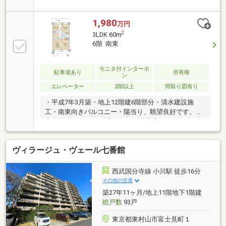
明るい色合いのきれいな床材がお部屋全体を明るく演
出■東南向きにつき陽当たり良好の3LDK■総戸数168戸
のビッグコミュニティ！管理体制も良好■オートロッ
1,980
万円
ク・宅配ボックスで安心・便利な暮らし■敷地内には
2
3LDK 60m
公園があり、お子様のいるご家庭にもおすすめ。約80
6階 南東
ｍの位置に美ノ宮公園があります■西武拝島線「西武
立川」駅徒歩14分、落ち着いた住環境が魅力ですごゆ
っくりご見学いただけます。実際の陽当たりや住環境
モニタ付インターホ
駐車場あり
所有権
ン
をぜひ現地でご体感ください。お問い合わせは西武開
エレベーター
2階以上
間取り図有り
発立川店までお気軽にどうぞ！
・平成7年3月築・地上12階建6階部分・清水建設施
工・南東向きバルコニー・陽当り、眺望良好です。・
専有面積60.00㎡・洋室、ＬＤＫ天井高2.45ｍ・総戸数
168戸・収納充実・周辺環境充実：コンビニ、スーパ
ー、公園が徒歩圏内にございます。
ヴィラージュ・ヴェール七番館
西武国分寺線 小川駅 徒歩16分
その他の交通
築27年11ヶ月/地上11階地下1階建
総戸数
93戸
東京都東村山市富士見町１