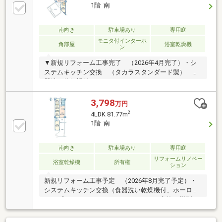
談会受付中・頭金無しでも本当に大丈夫なの？・ウチ
1階 南
はいくら借りられるかしら？・以前転職したことがあ
るんだけど・・・・フラット35って？変動金利っ
て？・個人で事業をしているんだけど・・・ご不明点
南向き
駐車場あり
専用庭
やご不安なことををお聞かせください。経験豊富なス
モニタ付インターホ
角部屋
浴室乾燥機
ン
タッフが丁寧にわかりやすくご説明いたします。
▼新規リフォーム工事完了 （2026年4月完了）・シ
ステムキッチン交換 （タカラスタンダード製） 食
器洗い乾燥機付、ハイパーガラスコートガスコンロ、
静音シンク・フローリング貼替え・天井、壁クロス貼
替え・建具交換・玄関収納交換 他▼物件の特長・テ
3,798
万円
ラス6.47m2、専用庭23m2付のお部屋・南側専用庭に
2
4LDK 81.77m
つき、陽当たり良好・リビングダイニング南側・西側
1階 南
の2面窓につき、採光・通風良好・洋室約7.1畳南西
側・西側の2面窓につき、採光・通風良好・洋室約7.1
畳にウォークインクローゼット付・専用駐車場使用権
南向き
駐車場あり
専用庭
（1台分）付
リフォームリノベー
浴室乾燥機
所有権
ション
新規リフォーム工事予定 （2026年8月完了予定）・
システムキッチン交換（食器洗い乾燥機付、ホーロー
トップコートガスコンロ）・バスルーム交換（横型ラ
インフレームミラー、スゴピカ水栓、滑りにくく乾き
やすい床）・トイレ交換（ハイパーキラミック、ECO5