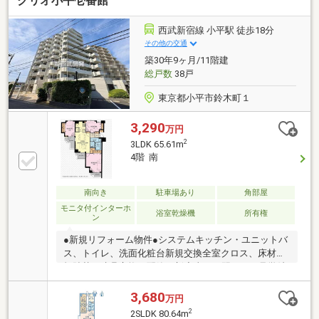
クリオ小平壱番館
利便性の高いエリアから、暮らしやすい住宅街まで、
街の魅力を踏まえてぴったりの物件をご提案・未公開
物件も多数ご用意。一般には出ていない物件情報もご
西武新宿線 小平駅 徒歩18分
紹介可能・エリアごとの特徴を熟知したスタッフが、
その他の交通
理想の暮らしに合う物件をご紹介
築30年9ヶ月/11階建
総戸数
38戸
東京都小平市鈴木町１
3,290
万円
2
3LDK 65.61m
4階 南
南向き
駐車場あり
角部屋
モニタ付インターホ
浴室乾燥機
所有権
ン
●新規リフォーム物件●システムキッチン・ユニットバ
ス、トイレ、洗面化粧台新規交換全室クロス、床材新
規貼替・建具交換・配管更新◆当日・翌日のご見学希
望は【0120-964-139】へお電話いただくとスムーズで
す。◆まずは資料が欲しい方はオレンジの「資料請求
3,680
万円
する（無料）」ボタンをクリック■無料住宅ローン相
2
2SLDK 80.64m