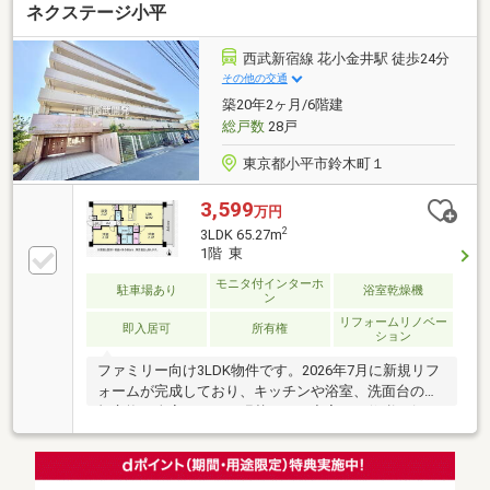
ネクステージ小平
節水トイレ）・洗面化粧台交換・フローリング貼替
え・天井、壁クロス貼替え・建具交換 他・専有面積
81.77m2、間取り4LDKタイプ・専用庭24m2付のお部
西武新宿線 花小金井駅 徒歩24分
屋・南側専用庭につき、陽当たり良好・約9.3畳（トイ
その他の交通
レ付）の独立した洋室・専用駐車場使用権（1台分）
築20年2ヶ月/6階建
付 （使用料：月額14 000円）総戸数３９戸（管理室
総戸数
28戸
１戸）
東京都小平市鈴木町１
3,599
万円
2
3LDK 65.27m
1階 東
モニタ付インターホ
駐車場あり
浴室乾燥機
ン
リフォームリノベー
即入居可
所有権
ション
ファミリー向け3LDK物件です。2026年7月に新規リフ
ォームが完成しており、キッチンや浴室、洗面台の新
規交換、全室のクロス張替えなど充実した修繕が行わ
れています。◆充実の設備: 専有面積65.27㎡。宅配ボ
ックスやペット飼育可（規約あり）の嬉しい条件付き
です。◆安心の保証: 2年間のアフターサービス保証付