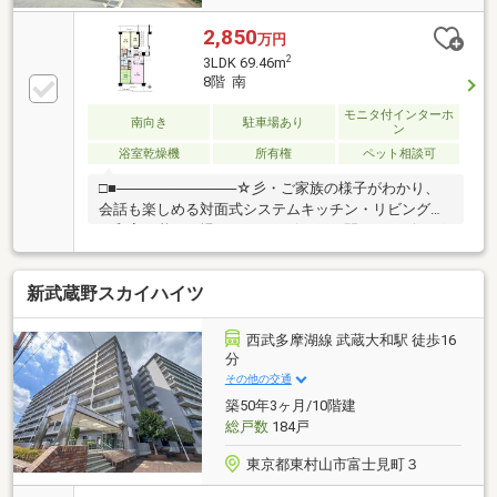
2,850
万円
2
3LDK 69.46m
8階 南
モニタ付インターホ
南向き
駐車場あり
ン
浴室乾燥機
所有権
ペット相談可
□■────────────☆彡・ご家族の様子がわかり、
会話も楽しめる対面式システムキッチン・リビング隣
の和室は憩いの場としても、引き戸を開けてリビング
の延長としても使えます・WICは、お洋服等がたくさ
ん収納できて便利です・各居室にはクローゼットを完
新武蔵野スカイハイツ
備し、家具を置くスペースが確保しやすい設計がされ
ております☆─────────────■□Life information☆
彡・東村山市立南台小学校：約460m・東村山市立東村
西武多摩湖線 武蔵大和駅 徒歩16
山第一中学校：約700m・東大和リビングテラス：約
分
930m物件の事、諸費用の事など担当の市村までお気軽
その他の交通
にご連絡・ご相談下さい＾＾♪
築50年3ヶ月/10階建
総戸数
184戸
東京都東村山市富士見町３