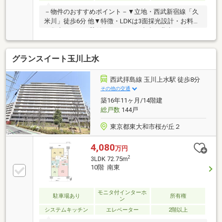
－物件のおすすめポイント－▼立地・西武新宿線「久
米川」徒歩6分 他▼特徴・LDKは3面採光設計・お料理
に集中しやすい壁付けキッチン・南東・北東の2面バ
ルコニー仕様・洋室に収納スペース有・防犯面に配慮
されたオートロック・防犯カメラ付・ペット飼育可能
グランスイート玉川上水
(細則有)▼2026年8月室内リフォーム内容・ガスコン
ロ、UB、洗面化粧台、トイレ 等・壁・天井クロス、
フロアタイル 等・ハウスクリーニング 他▼周辺環境・
西武拝島線 玉川上水駅 徒歩8分
ビッグ・エー東村山栄町店 徒歩2分(約120m)■ ご希望
その他の交通
の住まい探しをお手伝いします ━━━━━・・・物件
築16年11ヶ月/14階建
の詳細・ご相談はお気軽にお問い合わせください。
総戸数
144戸
東京都東大和市桜が丘２
4,080
万円
2
3LDK 72.75m
10階 南東
モニタ付インターホ
駐車場あり
所有権
ン
システムキッチン
エレベーター
2階以上