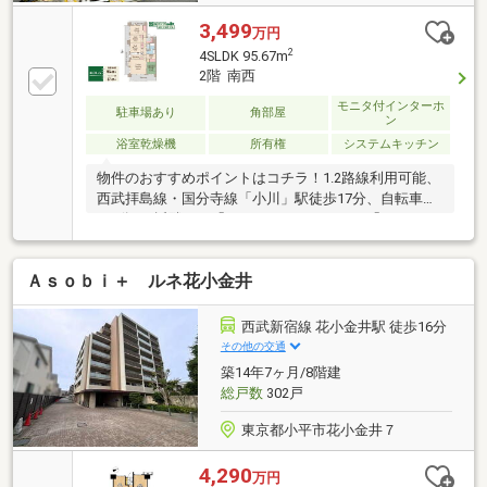
3,499
万円
2
4SLDK 95.67m
2階 南西
モニタ付インターホ
駐車場あり
角部屋
ン
浴室乾燥機
所有権
システムキッチン
物件のおすすめポイントはコチラ！1.2路線利用可能、
西武拝島線・国分寺線「小川」駅徒歩17分、自転車な
ら7分♪ 近隣には「スーパーあまいけ」や「ウェルパ
ーク」もあり生活しやすい環境です 小学校徒歩7
分、保育園徒歩4分と子育て世帯にも嬉しいエリア◎2.
Ａｓｏｂｉ＋ ルネ花小金井
南西角地のゆとりある4SLDK 3面ワイドバルコニー
付きで全部屋からバルコニーに出入り可能！ どこに
居ても陽当たり風通し良好な気持の良いお住まいです
西武新宿線 花小金井駅 徒歩16分
3.収納力が豊富な間取 サービスルームやパントリ
その他の交通
ー、廊下収納付きで お部屋もスッキリ片付きます■
築14年7ヶ月/8階建
充実した設備■・和室・ワイドバルコニー・宅配ボッ
総戸数
302戸
クス 他（東村山市）南台小学校＆第1中学校
東京都小平市花小金井７
4,290
万円