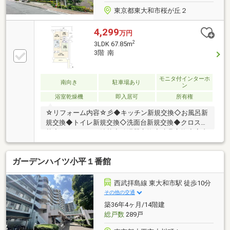
東京都東大和市桜が丘２
4,299
万円
2
3LDK 67.85m
3階 南
モニタ付インターホ
南向き
駐車場あり
ン
浴室乾燥機
即入居可
所有権
☆リフォーム内容☆彡◆キッチン新規交換◇お風呂新
規交換◆トイレ新規交換◇洗面台新規交換◆クロス貼
替◇フローリング貼替◆給湯器交換◇建具交換◆室内
クリーニング 他【３６５日 年中無休】原則即日ご
対応(夜間除く)。他に無い対応力でお客様の見たい知
ガーデンハイツ小平１番館
りたいを叶えます。【住宅ローンに強い！】常時20行
以上の金融機関と取引有り。お客様に合わせて適切な
プランをご提案させて頂きます。
西武拝島線 東大和市駅 徒歩10分
その他の交通
築36年4ヶ月/14階建
総戸数
289戸