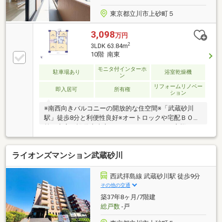
東京都立川市上砂町５
3,098
万円
2
3LDK 63.84m
10階 南東
モニタ付インターホ
駐車場あり
浴室乾燥機
ン
リフォームリノベー
即入居可
所有権
ション
※南西向きバルコニーの開放的な住空間※「武蔵砂川
駅」徒歩8分と利便性良好※オートロックや宅配ＢＯＸ
等、充実の設備◆東宝ハウスクオリティでお客様をサ
ポート「家を買う、その先もずっと安心。」正直な情
報＆未来設計でサポートします１）安心して物件検討
ライオンズマンション武蔵砂川
ができるよう、良いところだけでなく、注意点も正直
にお伝えしています。２）住宅ローンに関して、いく
らまでの融資が可能か、いくらなら支払いなら安心な
西武拝島線 武蔵砂川駅 徒歩9分
のか、 熟練の担当者が「未来カレンダー」を利用
その他の交通
してご案内します。３）東宝ハウスＮＥＸＴとの連携
築37年8ヶ月/7階建
で、ご購入後も充実のサポートを。ずっとずっとパー
総戸数
-戸
トナーです。