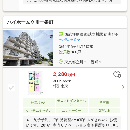
す。これからも素敵なお家探しをお約束します。お家
探しを始めてみようと思われたら【東宝ハウス武蔵
野】までお気軽にご相談下さいませ。ご条件など何も
決まっていなくても大丈夫です。まずはお客様の
ハイホーム立川一番町
【夢】や【理想】をお聞かせ下さい。「行って良かっ
た！会って良かった！そして楽しかった！」と思って
頂けるようスタッフ一同【夢に！人に！住まいに本気
西武拝島線 西武立川駅 徒歩14分
です！！】【資料請求】又は【見学予約】ボタンをク
その他の交通
リック又は東宝ハウス武蔵野【フリーダイヤル:0120-
築31年6ヶ月/12階建
130-510】までお気軽にご連絡下さいませ。
総戸数
168戸
東京都立川市一番町１
2,280
万円
2
3LDK 66m
2階 南東
モニタ付インターホ
駐車場あり
所有権
ン
システムキッチン
エレベーター
2階以上
▲「見学予約」で内見調整♪▼■室内大変きれいにお使
いです。2016年室内リノベーション実施履歴あり！■