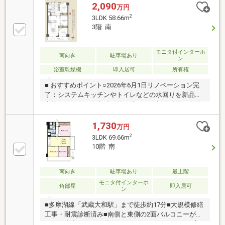
2,090
万円
2
3LDK 58.66m
3階 南
モニタ付インターホ
南向き
駐車場あり
ン
浴室乾燥機
即入居可
所有権
■ おすすめポイント○2026年6月1日リノベーション完
了：システムキッチンやトイレなどの水回りを新品に
交換。クロスも全室張り替え済みで、新築感覚で心地
よくすぐに入居可能です。○毎日が明るい「南向き・
陽当たり良好」：3階部分の南向きバルコニーから、
1,730
万円
LDKへ心地よい光がたっぷり差し込む快適な3LDKプラ
2
3LDK 69.66m
ンです。○東村山中央公園まで徒歩3分（約190m）：
10階 南
緑豊かな広大な公園が目と鼻の先。休日のお散歩や、
お子様の遊び場として四季の自然を身近に感じられま
す。○愛犬・愛猫と暮らせる「ペット飼育可」：マン
南向き
駐車場あり
最上階
ションでは希少なペットと一緒に暮らせるお住まいで
モニタ付インターホ
角部屋
即入居可
ン
す（細則あり）。
■多摩湖線「武蔵大和駅」まで徒歩約17分■大規模修繕
工事・耐震診断済み■南側と東側の2面バルコニーがあ
り、全室窓から日が差します。■キッチンがとても広