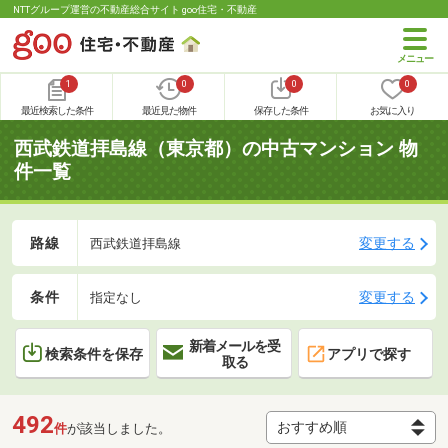
NTTグループ運営の不動産総合サイト goo住宅・不動産
1
0
0
0
最近検索した条件
最近見た物件
保存した条件
お気に入り
西武鉄道拝島線（東京都）の中古マンション 物
件一覧
路線
変更する
西武鉄道拝島線
条件
変更する
指定なし
新着メールを受
検索条件を保存
アプリで探す
取る
492
件
が該当しました。