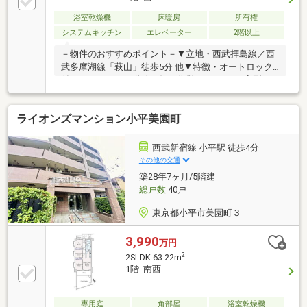
他▼周辺環境・東村山市立萩山小学校 徒歩3分(約
220m)・萩山町2丁目第1仲よし広場 徒歩1分(約60m)■
浴室乾燥機
床暖房
所有権
ご希望の住まい探しをお手伝いします
システムキッチン
エレベーター
2階以上
━━━━━・・・物件の詳細・ご相談はお気軽にお問
－物件のおすすめポイント－▼立地・西武拝島線／西
い合わせください。
武多摩湖線「萩山」徒歩5分 他▼特徴・オートロック
付のマンション・動線が短く作業のしやすいL字型キ
ッチン・リビング部分に床暖房敷設・各洋室・廊下に
収納スペースを設置・雨天時の洗濯に重宝する浴室換
ライオンズマンション小平美園町
気乾燥機有・開放的なバルコニー付・2025年に給湯器
交換▼設備・オートバス・温水洗浄便座▼周辺環境・
東村山市立萩山小学校 徒歩3分(約220m)・スーパーあ
西武新宿線 小平駅 徒歩4分
まいけ萩山駅前店 徒歩9分(約660m)■ ご希望の住まい
その他の交通
探しをお手伝いします ━━━━━・・・物件の詳細・
築28年7ヶ月/5階建
ご相談はお気軽にお問い合わせください。
総戸数
40戸
東京都小平市美園町３
3,990
万円
2
2SLDK 63.22m
1階 南西
専用庭
角部屋
浴室乾燥機