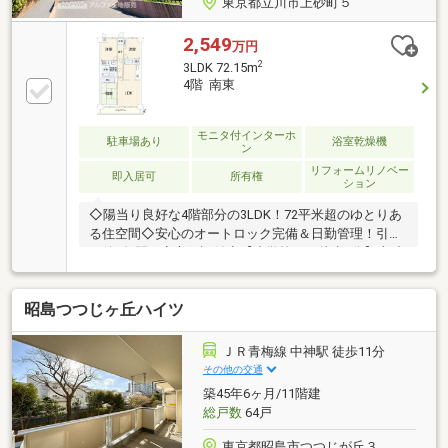
東京都立川市上砂町５
2,549
万円
2
3LDK 72.15m
4階 南東
モニタ付インターホ
駐車場あり
浴室乾燥機
ン
リフォームリノベー
即入居可
所有権
ション
◇陽当り良好な4階部分の3LDK！72平米超のゆとりあ
る住空間◇安心のオートロック完備＆日勤管理！引渡
し後2年間の安心保証付◇【小学校まで徒歩1分】上砂
川小学校（約86ｍ）で子育て環境良好◇スーパー「マ
ルエツ」徒歩6分（約450ｍ）で日々のお買い物も安心
昭島つつじヶ丘ハイツ
◇【ペット飼育可】大切なご家族であるペットと一緒
に暮らせます【３６５日 年中無休】見学予約システ
ムに対象日付が指定できない場合でも原則即日ご対応
ＪＲ青梅線 中神駅 徒歩11分
可能です。定休日を設けない対応力でお客様の見たい
その他の交通
知りたいを叶えます。【住宅ローンに強い！】常時20
築45年6ヶ月/11階建
行以上の金融機関と取引有り。お客様に合わせて適切
総戸数
64戸
なプランをご提案させて頂きます。
東京都昭島市つつじが丘３