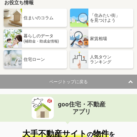
お役立ち情報
「住みたい街」
住まいのコラム
を見つけよう
暮らしのデータ
家賃相場
(補助金・助成金情報)
人気タウン
住宅ローン
ランキング
ページトップに戻る
goo住宅・不動産
アプリ
大手不動産サイト
物件
の
を