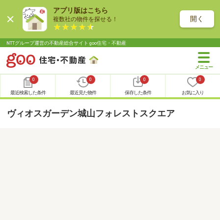
アプリ版はこちら
開く
複数社の物件を探せる！
NTTグループ運営の不動産総合サイト goo住宅・不動産
0
0
0
0
最近検索した条件
最近見た物件
保存した条件
お気に入り
ヴィオスガーデン城山フォレストスクエア