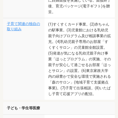
に妊婦面接を実施している。面接終了
後、育児パッケージ(電子ギフト)を贈
呈。
子育て関連の独自の
(1)すくすくカード事業。(2)赤ちゃん
取り組み
の駅事業。(3)児童館における乳幼児
親子向けプログラム及び相談事業の拡
充。(4)乳幼児親子専用のお部屋「す
くすくサロン」の児童館全館設置。
(5)発達が気になる乳幼児親子向け事
業「ほっとプログラム」の実施、その
親子が安心して過ごせるお部屋「ほっ
とサロン」の設置。(6)東京家政大学
内の緑豊かで安全な環境で実施される
「森のサロン」(地域子育て支援拠点
事業)。(7)子育て出張相談。(8)いたば
し子育て応援アプリの配信。
子ども・学生等医療