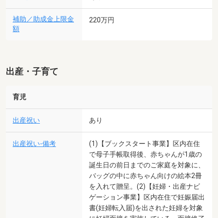
補助／助成金上限金
220万円
額
出産・子育て
育児
出産祝い
あり
出産祝い-備考
(1)【ブックスタート事業】区内在住
で母子手帳取得後、赤ちゃんが1歳の
誕生日の前日までのご家庭を対象に、
バッグの中に赤ちゃん向けの絵本2冊
を入れて贈呈。(2)【妊婦・出産ナビ
ゲーション事業】区内在住で妊娠届出
書(妊婦転入届)を出された妊婦を対象