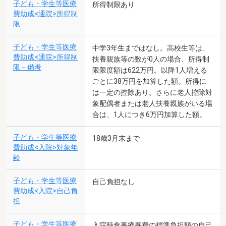
子ども・学生等医療
所得制限あり
費助成<通院>所得制
限
子ども・学生等医療
中学3年生まではなし。高校生等は、
費助成<通院>所得制
扶養親族等の数が0人の場合、所得制
限－備考
限限度額は622万円。以降1人増える
ごとに38万円を加算した額。所得に
は一定の控除あり。さらに老人控除対
象配偶者または老人扶養親族がいる場
合は、1人につき6万円加算した額。
子ども・学生等医療
18歳3月末まで
費助成<入院>対象年
齢
子ども・学生等医療
自己負担なし
費助成<入院>自己負
担
子ども・学生等医療
入院時食事療養費の標準負担額の自己