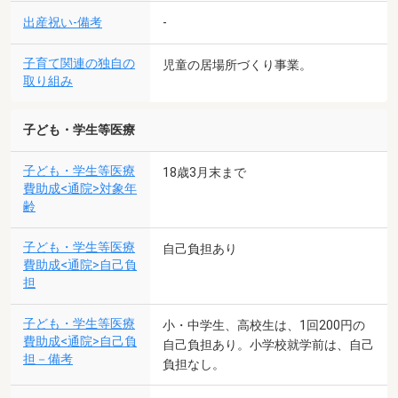
出産祝い-備考
-
子育て関連の独自の
児童の居場所づくり事業。
取り組み
子ども・学生等医療
子ども・学生等医療
18歳3月末まで
費助成<通院>対象年
齢
子ども・学生等医療
自己負担あり
費助成<通院>自己負
担
子ども・学生等医療
小・中学生、高校生は、1回200円の
費助成<通院>自己負
自己負担あり。小学校就学前は、自己
担－備考
負担なし。