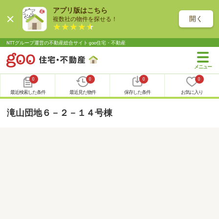
アプリ版はこちら
開く
複数社の物件を探せる！
NTTグループ運営の不動産総合サイト goo住宅・不動産
0
0
0
0
最近検索した条件
最近見た物件
保存した条件
お気に入り
滝山団地６－２－１４号棟