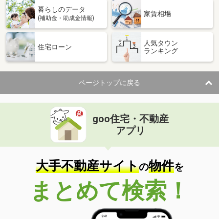
暮らしのデータ
家賃相場
(補助金・助成金情報)
人気タウン
住宅ローン
ランキング
ページトップに戻る
goo住宅・不動産
アプリ
大手不動産サイト
物件
の
を
まとめて検索！