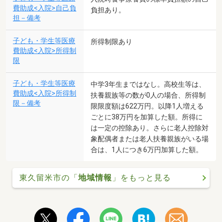
費助成<入院>自己負
負担あり。
担－備考
子ども・学生等医療
所得制限あり
費助成<入院>所得制
限
子ども・学生等医療
中学3年生まではなし。高校生等は、
費助成<入院>所得制
扶養親族等の数が0人の場合、所得制
限－備考
限限度額は622万円。以降1人増える
ごとに38万円を加算した額。所得に
は一定の控除あり。さらに老人控除対
象配偶者または老人扶養親族がいる場
合は、1人につき6万円加算した額。
東久留米市の「
地域情報
」をもっと見る