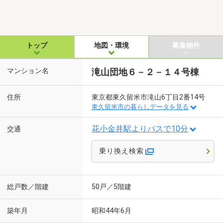
トップ
地図・環境
募集物件
マンション名
滝山団地６－２－１４号棟
住所
東京都東久留米市滝山6丁目2番14号
東久留米市の暮らしデータを見る
花小金井駅よりバスで10分
交通
乗り換え検索
総戸数／階建
50戸／5階建
築年月
昭和44年6月