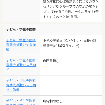
親を対象に心理相談員等によるカウン
セリングやグループでの交流の場をも
つ)。(3)子育て応援ポータルサイト(夢
すくすくねっと)の運用。
子ども・学生等医療
子ども・学生等医療
中学校卒業まで(ただし、住民税非課
費助成<通院>対象年
税世帯は18歳3月末まで)
齢
子ども・学生等医療
自己負担なし
費助成<通院>自己負
担
子ども・学生等医療
-
費助成<通院>自己負
担－備考
子ども・学生等医療
所得制限なし