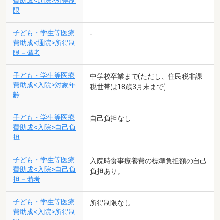
費助成<通院>所得制
限
子ども・学生等医療
-
費助成<通院>所得制
限－備考
子ども・学生等医療
中学校卒業まで(ただし、住民税非課
費助成<入院>対象年
税世帯は18歳3月末まで)
齢
子ども・学生等医療
自己負担なし
費助成<入院>自己負
担
子ども・学生等医療
入院時食事療養費の標準負担額の自己
費助成<入院>自己負
負担あり。
担－備考
子ども・学生等医療
所得制限なし
費助成<入院>所得制