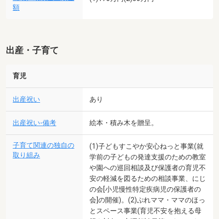
額
出産・子育て
育児
出産祝い
あり
出産祝い-備考
絵本・積み木を贈呈。
子育て関連の独自の
(1)子どもすこやか安心ねっと事業(就
取り組み
学前の子どもの発達支援のための教室
や園への巡回相談及び保護者の育児不
安の軽減を図るための相談事業、にじ
の会[小児慢性特定疾病児の保護者の
会]の開催)。(2)ぷれママ・ママのほっ
とスペース事業(育児不安を抱える母