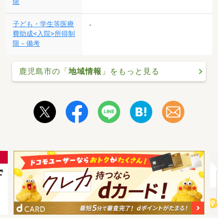
限
子ども・学生等医療
-
費助成<入院>所得制
限－備考
鹿児島市の「
地域情報
」をもっと見る