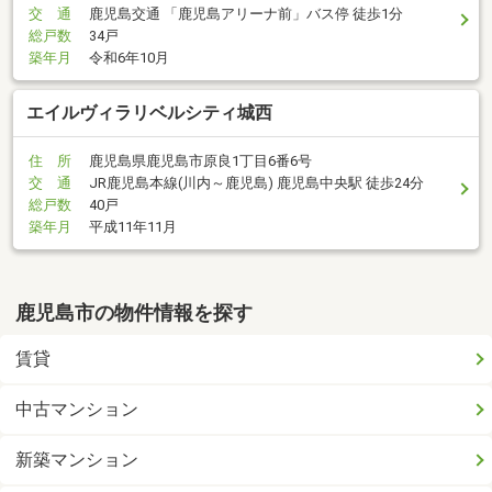
交 通
鹿児島交通 「鹿児島アリーナ前」バス停 徒歩1分
総戸数
34戸
築年月
令和6年10月
エイルヴィラリベルシティ城西
住 所
鹿児島県鹿児島市原良1丁目6番6号
交 通
JR鹿児島本線(川内～鹿児島) 鹿児島中央駅 徒歩24分
総戸数
40戸
築年月
平成11年11月
鹿児島市の物件情報を探す
賃貸
中古マンション
新築マンション