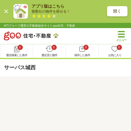
アプリ版はこちら
開く
複数社の物件を探せる！
NTTグループ運営の不動産総合サイト goo住宅・不動産
0
0
0
0
最近検索した条件
最近見た物件
保存した条件
お気に入り
サーパス城西