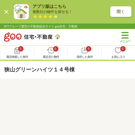
アプリ版はこちら
開く
複数社の物件を探せる！
NTTグループ運営の不動産総合サイト goo住宅・不動産
0
0
0
0
最近検索した条件
最近見た物件
保存した条件
お気に入り
狭山グリーンハイツ１４号棟