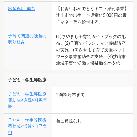
出産祝い-備考
【お誕生おめでとうギフト給付事業】
狭山市で出生した児童に5,000円の電
子マネー等を給付する。
子育て関連の独自の
(1)さやまし子育てガイドブックの配
取り組み
布。(2)子育てボランティア養成講座
の実施。(3)さやま子育て支援ネット
ワーク事業補助金の支給。(4)狭山市
地域子育て活動支援補助金の支給。
子ども・学生等医療
子ども・学生等医療
18歳3月末まで
費助成<通院>対象年
齢
子ども・学生等医療
自己負担なし
費助成<通院>自己負
担