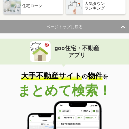
人気タウン
住宅ローン
ランキング
ページトップに戻る
goo住宅・不動産
アプリ
大手不動産サイト
物件
の
を
まとめて検索！