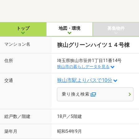
トップ
地図・環境
募集物件
マンション名
狭山グリーンハイツ１４号棟
住所
埼玉県狭山市笹井1丁目11番14号
狭山市の暮らしデータを見る
狭山市駅よりバスで10分
交通
乗り換え検索
総戸数／階建
18戸／5階建
築年月
昭和54年9月