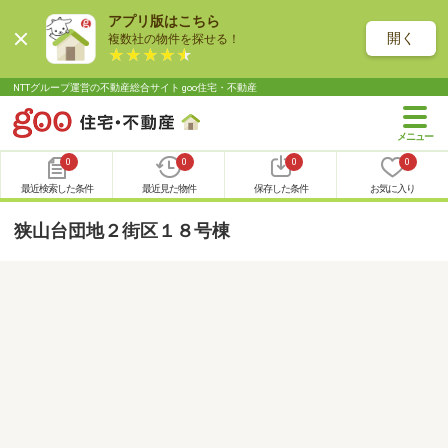
アプリ版はこちら
開く
複数社の物件を探せる！
NTTグループ運営の不動産総合サイト goo住宅・不動産
0
0
0
0
最近検索した条件
最近見た物件
保存した条件
お気に入り
狭山台団地２街区１８号棟