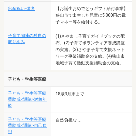
出産祝い-備考
【お誕生おめでとうギフト給付事業】
狭山市で出生した児童に5,000円の電
子マネー等を給付する。
子育て関連の独自の
(1)さやまし子育てガイドブックの配
取り組み
布。(2)子育てボランティア養成講座
の実施。(3)さやま子育て支援ネット
ワーク事業補助金の支給。(4)狭山市
地域子育て活動支援補助金の支給。
子ども・学生等医療
子ども・学生等医療
18歳3月末まで
費助成<通院>対象年
齢
子ども・学生等医療
自己負担なし
費助成<通院>自己負
担