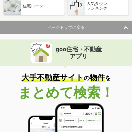
人気タウン
住宅ローン
ランキング
ページトップに戻る
goo住宅・不動産
アプリ
大手不動産サイト
物件
の
を
まとめて検索！