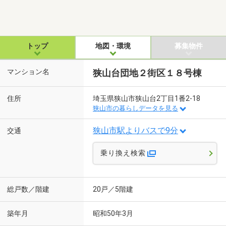
トップ
地図・環境
募集物件
マンション名
狭山台団地２街区１８号棟
住所
埼玉県狭山市狭山台2丁目1番2-18
狭山市の暮らしデータを見る
狭山市駅よりバスで9分
交通
乗り換え検索
総戸数／階建
20戸／5階建
築年月
昭和50年3月