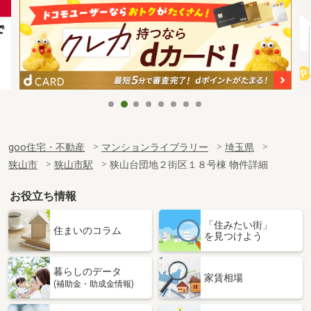
goo住宅・不動産
マンションライブラリー
埼玉県
狭山市
狭山市駅
狭山台団地２街区１８号棟 物件詳細
お役立ち情報
「住みたい街」
住まいのコラム
を見つけよう
暮らしのデータ
家賃相場
(補助金・助成金情報)