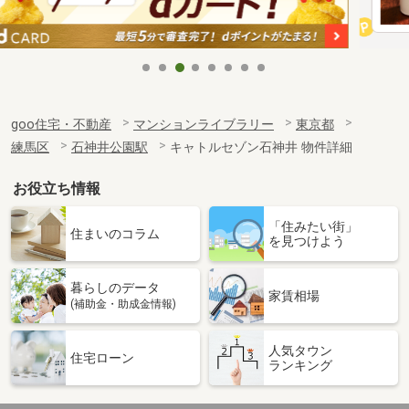
goo住宅・不動産
マンションライブラリー
東京都
練馬区
石神井公園駅
キャトルセゾン石神井 物件詳細
お役立ち情報
「住みたい街」
住まいのコラム
を見つけよう
暮らしのデータ
家賃相場
(補助金・助成金情報)
人気タウン
住宅ローン
ランキング