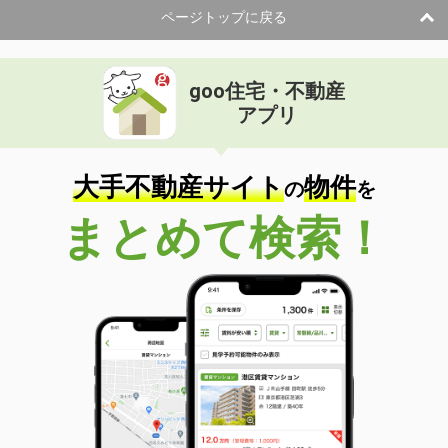
ページトップに戻る
goo住宅・不動産
アプリ
大手不動産サイト
物件
の
を
まとめて検索！