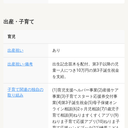
出産・子育て
育児
出産祝い
あり
出産祝い-備考
出生記念苗木を配付。第3子以降の児
童一人につき10万円の第3子誕生祝金
を支給。
子育て関連の独自の
(1)育児支援ヘルパー事業(2)産後ケア
取り組み
事業(3)子育てスタート応援券交付事
業(4)第3子誕生祝金(5)母子保健オン
ライン相談(6)2ヶ月児相談(7)1歳児子
育て相談(8)ねりますくすくアプリ(9)
ねりま子育て応援アプリ(10)ねりま子
育て応援ハンドブック(11)練馬こども