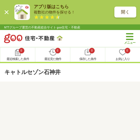
アプリ版はこちら
開く
複数社の物件を探せる！
NTTグループ運営の不動産総合サイト goo住宅・不動産
0
0
0
0
最近検索した条件
最近見た物件
保存した条件
お気に入り
キャトルセゾン石神井