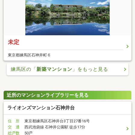
未定
東京都練馬区石神井町６
練馬区の「
新築マンション
」をもっと見る
近所のマンションライブラリーを見る
ライオンズマンション石神井台
住 所
東京都練馬区石神井台3丁目27番16号
交 通
西武池袋線 石神井公園駅 徒歩17分
総戸数
50戸