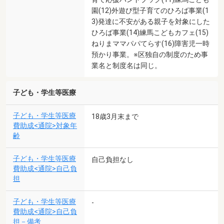
園(12)外遊び型子育てのひろば事業(1
3)発達に不安がある親子を対象にした
ひろば事業(14)練馬こどもカフェ(15)
ねりまママパパてらす(16)障害児一時
預かり事業。※区独自の制度のため事
業名と制度名は同じ。
子ども・学生等医療
子ども・学生等医療
18歳3月末まで
費助成<通院>対象年
齢
子ども・学生等医療
自己負担なし
費助成<通院>自己負
担
子ども・学生等医療
-
費助成<通院>自己負
担－備考