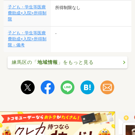
子ども・学生等医療
所得制限なし
費助成<入院>所得制
限
子ども・学生等医療
-
費助成<入院>所得制
限－備考
練馬区の「
地域情報
」をもっと見る