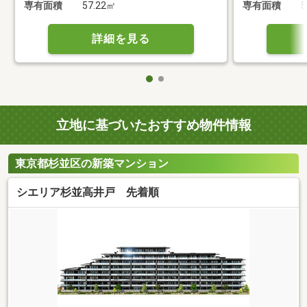
専有面積
57.22㎡
専有面積
5
詳細を見る
立地に基づいたおすすめ物件情報
東京都杉並区の新築マンション
シエリア杉並高井戸 先着順