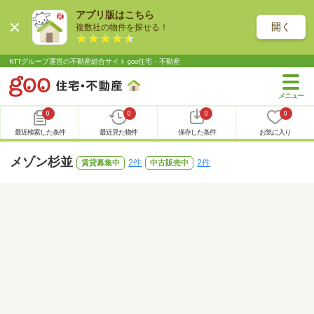
アプリ版はこちら
開く
複数社の物件を探せる！
NTTグループ運営の不動産総合サイト goo住宅・不動産
0
0
0
0
最近検索した条件
最近見た物件
保存した条件
お気に入り
メゾン杉並
2件
2件
賃貸募集中
中古販売中