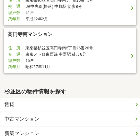
住 所
東京都杉並区高円寺南5丁目28番15号
交 通
JR中央線(快速) 中野駅 徒歩8分
総戸数
41戸
築年月
平成12年2月
高円寺南マンション
住 所
東京都杉並区高円寺南5丁目26番28号
交 通
東京メトロ東西線 中野駅 徒歩8分
総戸数
15戸
築年月
昭和37年11月
杉並区の物件情報を探す
賃貸
中古マンション
新築マンション