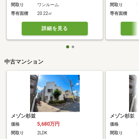
間取り
ワンルーム
間取り
3
専有面積
20.22㎡
専有面積
7
詳細を見る
中古マンション
メゾン杉並
メゾン杉並
5,680万円
価格
価格
間取り
2LDK
間取り
2