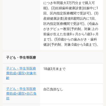
につき年間最大3万円分まで購入可
能)。(2)妊婦歯科健康診査(妊娠中に1
回、区内指定医療機関で受診可)。(3)
産婦健康診査(産後8週間以内に1回、
区内指定医療機関で受診可)。(4)歯み
がきデビュー教室(予約制、対象:上の
前歯が生えた生後8ヶ月から1歳3ヶ月
まで)。(5)0歳からの歯みがき・歯科
健診(予約制、対象:0歳から5歳まで)。
子ども・学生等医療
子ども・学生等医療
18歳3月末まで
費助成<通院>対象年
齢
子ども・学生等医療
自己負担なし
費助成<通院>自己負
担