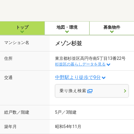
トップ
地図・環境
募集物件
マンション名
メゾン杉並
住所
東京都杉並区高円寺南5丁目13番22号
杉並区の暮らしデータを見る
中野駅より徒歩で9分
交通
乗り換え検索
総戸数／階建
5戸／3階建
築年月
昭和54年11月