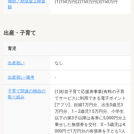
補助／助成金上限金
(1)150万円(2)150万円(3)150万円
額
出産・子育て
育児
出産祝い
なし
出産祝い-備考
-
子育て関連の独自の
(1)杉並子育て応援券事業(有料の子育
取り組み
てサービスに利用できる電子ポイント
[アプリ]。妊婦1万円分、出生0歳児3
万円分、1～2歳児1.5万円分、小学生
以下の第3子以降は各券に5,000円分上
乗せした無償券を交付、0～5歳児は4,
000円で1万円分の有償券を子ども1人