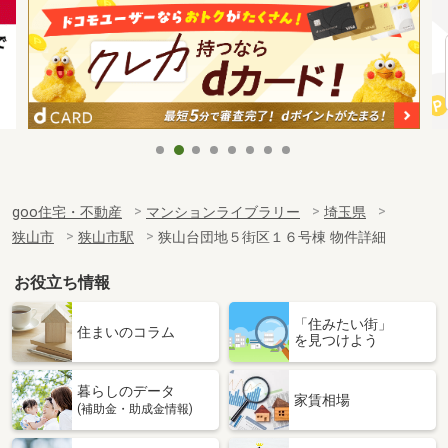
goo住宅・不動産
マンションライブラリー
埼玉県
狭山市
狭山市駅
狭山台団地５街区１６号棟 物件詳細
お役立ち情報
「住みたい街」
住まいのコラム
を見つけよう
暮らしのデータ
家賃相場
(補助金・助成金情報)