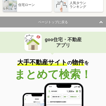
人気タウン
住宅ローン
ランキング
ページトップに戻る
goo住宅・不動産
アプリ
大手不動産サイト
物件
の
を
まとめて検索！