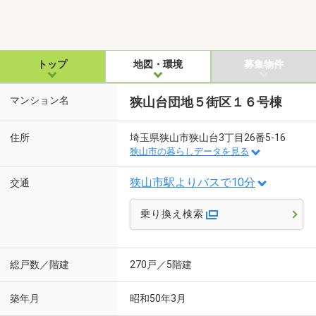
トップ
地図・環境
募集物件
マンション名
狭山台団地５街区１６号棟
住所
埼玉県狭山市狭山台3丁目26番5-16
狭山市の暮らしデータを見る
狭山市駅よりバスで10分
交通
乗り換え検索
総戸数／階建
270戸／5階建
築年月
昭和50年3月