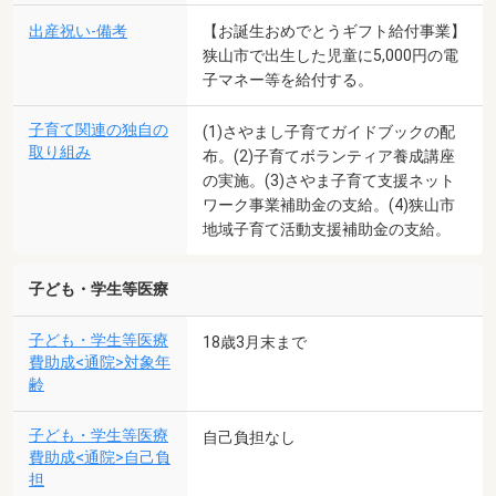
出産祝い-備考
【お誕生おめでとうギフト給付事業】
狭山市で出生した児童に5,000円の電
子マネー等を給付する。
子育て関連の独自の
(1)さやまし子育てガイドブックの配
取り組み
布。(2)子育てボランティア養成講座
の実施。(3)さやま子育て支援ネット
ワーク事業補助金の支給。(4)狭山市
地域子育て活動支援補助金の支給。
子ども・学生等医療
子ども・学生等医療
18歳3月末まで
費助成<通院>対象年
齢
子ども・学生等医療
自己負担なし
費助成<通院>自己負
担