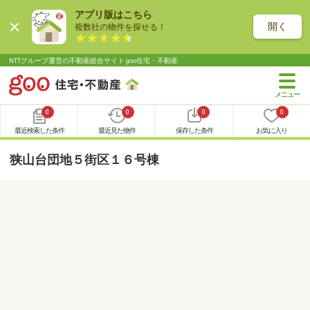
アプリ版はこちら
開く
複数社の物件を探せる！
NTTグループ運営の不動産総合サイト goo住宅・不動産
0
0
0
0
最近検索した条件
最近見た物件
保存した条件
お気に入り
狭山台団地５街区１６号棟