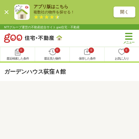
アプリ版はこちら
開く
複数社の物件を探せる！
NTTグループ運営の不動産総合サイト goo住宅・不動産
0
0
0
0
最近検索した条件
最近見た物件
保存した条件
お気に入り
ガーデンハウス荻窪Ａ館