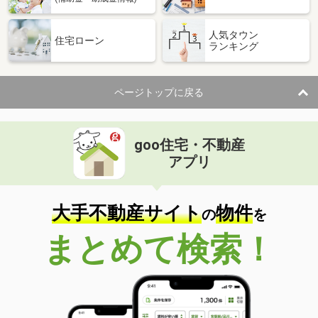
人気タウン
住宅ローン
ランキング
ページトップに戻る
goo住宅・不動産
アプリ
大手不動産サイト
物件
の
を
まとめて検索！