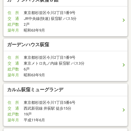
住 所
東京都杉並区今川2丁目1番9号
交 通
JR中央線(快速) 荻窪駅 バス5分
総戸数
2戸
築年月
昭和63年9月
ガーデンハウス荻窪
住 所
東京都杉並区今川2丁目1番9号
交 通
東京メトロ丸ノ内線 荻窪駅 バス3分
総戸数
6戸
築年月
昭和63年9月
カルム荻窪ミューグランデ
住 所
東京都杉並区今川1丁目5番6号
交 通
西武新宿線 井荻駅 徒歩15分
総戸数
19戸
築年月
平成11年6月