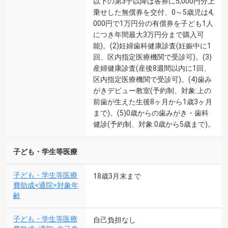
以下の第3子以降は各券に5,000円分上
乗せした無償券を交付、0～5歳児は4,
000円で1万円分の有償券を子ども1人
につき年間最大3万円分まで購入可
能)。(2)妊婦歯科健康診査(妊娠中に1
回、区内指定医療機関で受診可)。(3)
産婦健康診査(産後8週間以内に1回、
区内指定医療機関で受診可)。(4)歯み
がきデビュー教室(予約制、対象:上の
前歯が生えた生後8ヶ月から1歳3ヶ月
まで)。(5)0歳からの歯みがき・歯科
健診(予約制、対象:0歳から5歳まで)。
子ども・学生等医療
子ども・学生等医療
18歳3月末まで
費助成<通院>対象年
齢
子ども・学生等医療
自己負担なし