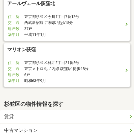
アールヴェール荻窪北
住 所
東京都杉並区今川1丁目7番12号
交 通
西武新宿線 井荻駅 徒歩15分
総戸数
27戸
築年月
平成11年1月
マリオン荻窪
住 所
東京都杉並区桃井2丁目21番5号
交 通
東京メトロ丸ノ内線 荻窪駅 徒歩18分
総戸数
6戸
築年月
昭和63年9月
杉並区の物件情報を探す
賃貸
中古マンション