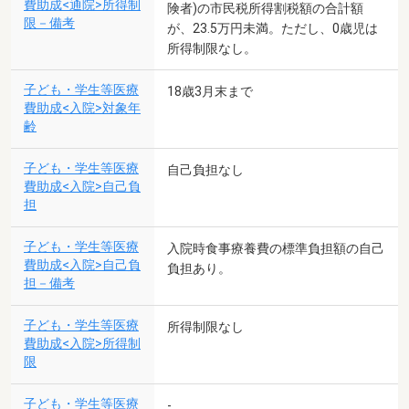
費助成<通院>所得制
険者)の市民税所得割税額の合計額
限－備考
が、23.5万円未満。ただし、0歳児は
所得制限なし。
子ども・学生等医療
18歳3月末まで
費助成<入院>対象年
齢
子ども・学生等医療
自己負担なし
費助成<入院>自己負
担
子ども・学生等医療
入院時食事療養費の標準負担額の自己
費助成<入院>自己負
負担あり。
担－備考
子ども・学生等医療
所得制限なし
費助成<入院>所得制
限
子ども・学生等医療
-