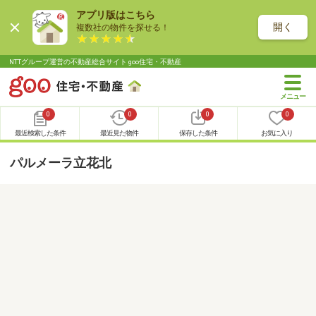
アプリ版はこちら
開く
複数社の物件を探せる！
NTTグループ運営の不動産総合サイト goo住宅・不動産
0
0
0
0
最近検索した条件
最近見た物件
保存した条件
お気に入り
パルメーラ立花北