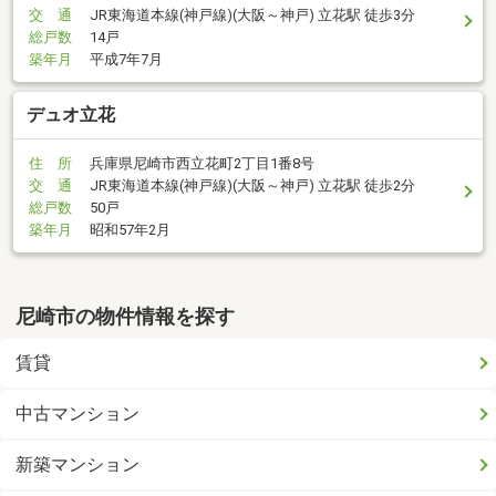
交 通
JR東海道本線(神戸線)(大阪～神戸) 立花駅 徒歩3分
総戸数
14戸
築年月
平成7年7月
デュオ立花
住 所
兵庫県尼崎市西立花町2丁目1番8号
交 通
JR東海道本線(神戸線)(大阪～神戸) 立花駅 徒歩2分
総戸数
50戸
築年月
昭和57年2月
尼崎市の物件情報を探す
賃貸
中古マンション
新築マンション