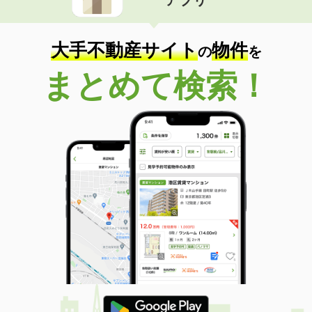
アプリ
大手不動産サイト
物件
の
を
まとめて検索！