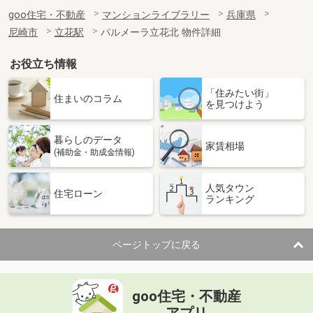
goo住宅・不動産
マンションライブラリー
兵庫県
尼崎市
立花駅
パルメーラ立花北 物件詳細
お役立ち情報
「住みたい街」
住まいのコラム
を見つけよう
暮らしのデータ
家賃相場
(補助金・助成金情報)
人気タウン
住宅ローン
ランキング
ページトップに戻る
goo住宅・不動産