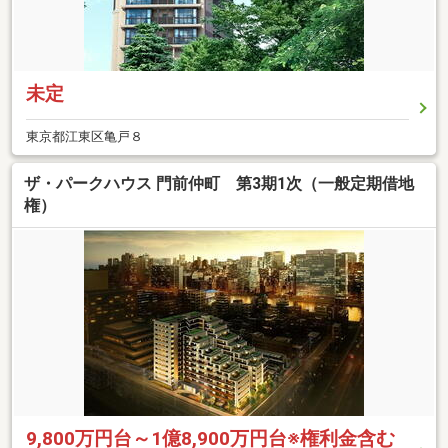
未定
東京都江東区亀戸８
ザ・パークハウス 門前仲町 第3期1次（一般定期借地
権）
9,800万円台～1億8,900万円台※権利金含む