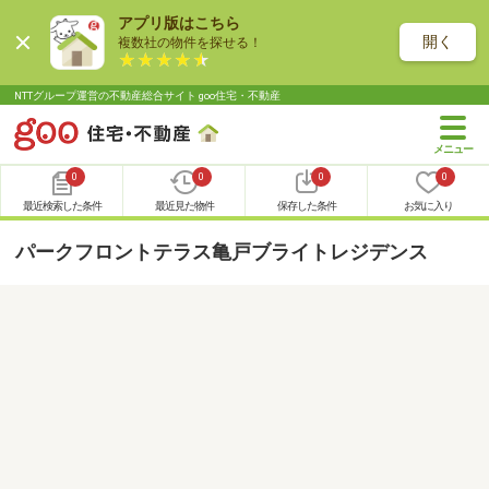
アプリ版はこちら
開く
複数社の物件を探せる！
NTTグループ運営の不動産総合サイト goo住宅・不動産
0
0
0
0
最近検索した条件
最近見た物件
保存した条件
お気に入り
パークフロントテラス亀戸ブライトレジデンス