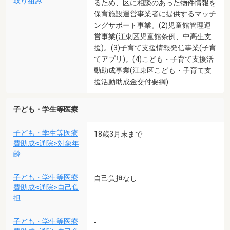
取り組み
るため、区に相談のあった物件情報を
保育施設運営事業者に提供するマッチ
ングサポート事業。(2)児童館管理運
営事業(江東区児童館条例、中高生支
援)。(3)子育て支援情報発信事業(子育
てアプリ)。(4)こども・子育て支援活
動助成事業(江東区こども・子育て支
援活動助成金交付要綱)
子ども・学生等医療
子ども・学生等医療
18歳3月末まで
費助成<通院>対象年
齢
子ども・学生等医療
自己負担なし
費助成<通院>自己負
担
子ども・学生等医療
-