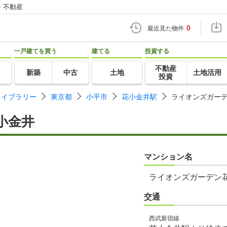
・不動産
0
最近見た物件
一戸建てを買う
建てる
投資する
不動産
新築
中古
土地
土地活用
投資
ライブラリー
東京都
小平市
花小金井駅
ライオンズガー
小金井
マンション名
ライオンズガーデン
交通
西武新宿線