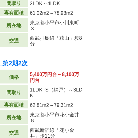
間取り
2LDK～4LDK
専有面積
61.02m
2
～78.93m
2
東京都小平市小川東町
所在地
３
西武拝島線「萩山」歩8
交通
分
第2期2次
5,400万円台～8,100万
価格
円台
1LDK+S（納戸）～3LD
間取り
K
専有面積
62.81m
2
～79.31m
2
東京都小平市花小金井
所在地
６
西武新宿線「花小金
交通
井」歩11分