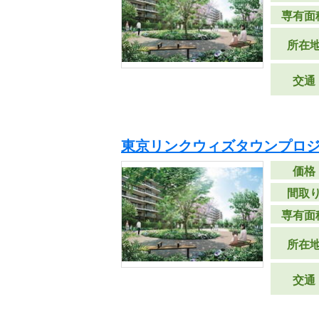
専有面
所在
交通
東京リンクウィズタウンプロジ
価格
間取
専有面
所在
交通