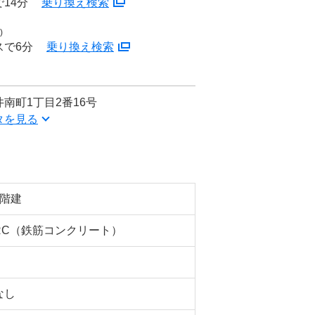
14分
乗り換え検索
)
スで6分
乗り換え検索
南町1丁目2番16号
タを見る
5階建
RC（鉄筋コンクリート）
なし