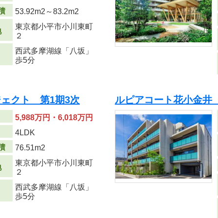
積
53.92m
2
～83.2m
2
東京都小平市小川東町
地
２
西武多摩湖線「八坂」
歩5分
ェクト 第1期3次
ルピアコート花小金井 
5,988万円・6,018万円
り
4LDK
積
76.51m
2
東京都小平市小川東町
地
２
西武多摩湖線「八坂」
歩5分