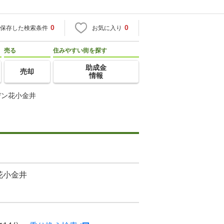
0
0
保存した検索条件
お気に入り
売る
住みやすい街を探す
助成金
売却
情報
デン花小金井
花小金井