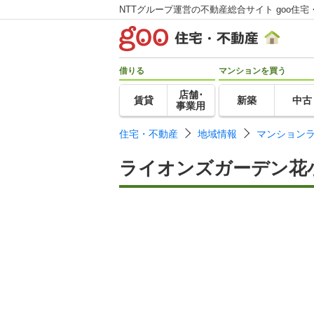
NTTグループ運営の不動産総合サイト goo住宅
借りる
マンションを買う
店舗･
賃貸
新築
中古
事業用
住宅・不動産
地域情報
マンション
ライオンズガーデン花