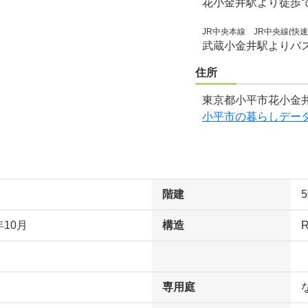
花小金井駅より徒歩で
JR中央本線 JR中央線(快速
武蔵小金井駅よりバ
住所
東京都小平市花小金井
小平市の暮らしデー
階建
年10月
構造
専用庭