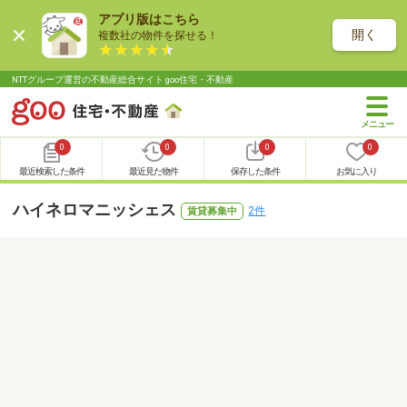
アプリ版はこちら
開く
複数社の物件を探せる！
NTTグループ運営の不動産総合サイト goo住宅・不動産
0
0
0
0
最近検索した条件
最近見た物件
保存した条件
お気に入り
ハイネロマニッシェス
2件
賃貸募集中