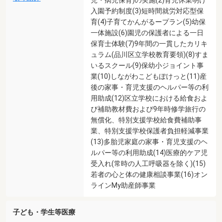
入園予約制度(3)短時間就労対応型保
育(4)子育てかんがるープラン(5)幼保
一体施設(6)園児の保護者による一日
保育士体験(7)9年間の一貫したカリキ
ュラム(品川区立学校教育要領)(8)すま
いるスクール(9)保幼小ジョイント事
業(10)しながわこどもぽけっと(11)産
後の家事・育児支援のヘルパー等の利
用助成(12)区立学校における給食およ
び補助教材費および9年時修学旅行の
無償化、特別支援学校給食費補助事
業、特別支援学校保護者負担軽減事業
(13)多胎児家庭の家事・育児支援のヘ
ルパー等の利用助成(14)医療的ケア児
受入れ(常時の人工呼吸器を除く)(15)
若者の心と体の健康相談事業(16)オン
ラインMy助産師事業
子ども・学生等医療