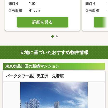
間取り
1DK
間取り
1
専有面積
41.65㎡
専有面積
4
詳細を見る
立地に基づいたおすすめ物件情報
東京都品川区の新築マンション
パークタワー品川天王洲 先着順