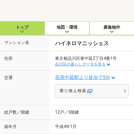
トップ
地図・環境
募集物件
マンション名
ハイネロマニッシェス
住所
東京都品川区東中延2丁目4番1号
品川区の暮らしデータを見る
荏原中延駅より徒歩で5分
交通
乗り換え検索
総戸数／階建
12戸／5階建
築年月
平成4年1月