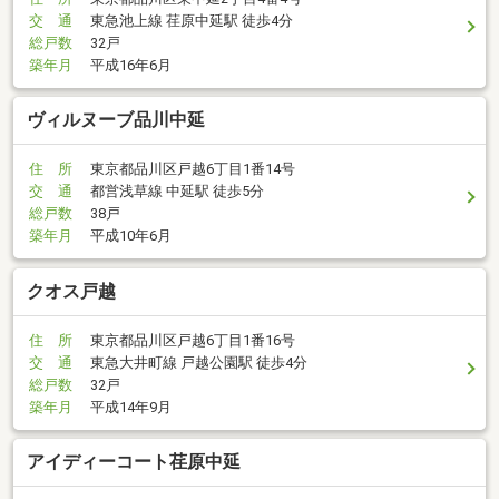
交 通
東急池上線 荏原中延駅 徒歩4分
総戸数
32戸
築年月
平成16年6月
ヴィルヌーブ品川中延
住 所
東京都品川区戸越6丁目1番14号
交 通
都営浅草線 中延駅 徒歩5分
総戸数
38戸
築年月
平成10年6月
クオス戸越
住 所
東京都品川区戸越6丁目1番16号
交 通
東急大井町線 戸越公園駅 徒歩4分
総戸数
32戸
築年月
平成14年9月
アイディーコート荏原中延