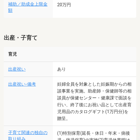
補助／助成金上限金
20万円
額
出産・子育て
育児
出産祝い
あり
出産祝い-備考
妊婦全員を対象とした妊娠期からの相
談事業を実施。助産師・保健師等の相
談員が保健センター・健康課で面談を
行い、終了後にお祝い品として出産育
児用品のカタログギフト(1万円分)を
贈呈。
子育て関連の独自の
(1)特別保育(延長・休日・年末・病後
取り組み
児・病児保育)の実施(2)育児休業明け