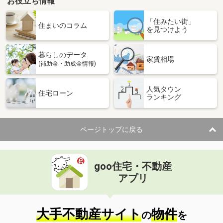
お役立ち情報
「住みたい街」
住まいのコラム
を見つけよう
暮らしのデータ
家賃相場
(補助金・助成金情報)
人気タウン
住宅ローン
ランキング
ページトップに戻る
goo住宅・不動産
アプリ
大手不動産サイト
物件
の
を