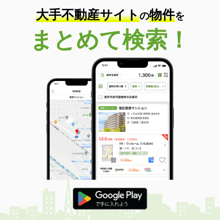
大手不動産サイト
物件
の
を
まとめて検索！