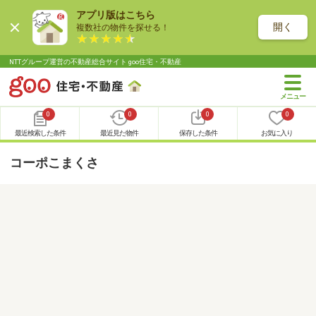
アプリ版はこちら
開く
複数社の物件を探せる！
NTTグループ運営の不動産総合サイト goo住宅・不動産
0
0
0
0
最近検索した条件
最近見た物件
保存した条件
お気に入り
コーポこまくさ