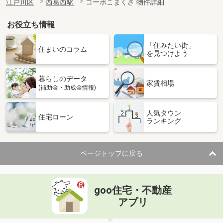
江戸川区
西葛西駅
コーポこまくさ 物件詳細
お役立ち情報
「住みたい街」
住まいのコラム
を見つけよう
暮らしのデータ
家賃相場
(補助金・助成金情報)
人気タウン
住宅ローン
ランキング
ページトップに戻る
goo住宅・不動産
アプリ