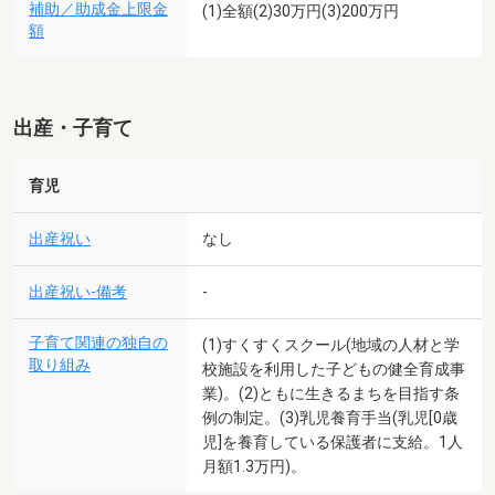
補助／助成金上限金
(1)全額(2)30万円(3)200万円
額
出産・子育て
育児
出産祝い
なし
出産祝い-備考
-
子育て関連の独自の
(1)すくすくスクール(地域の人材と学
取り組み
校施設を利用した子どもの健全育成事
業)。(2)ともに生きるまちを目指す条
例の制定。(3)乳児養育手当(乳児[0歳
児]を養育している保護者に支給。1人
月額1.3万円)。