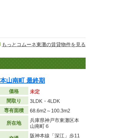
もっとコムーネ東灘の賃貸物件を見る
戸本山南町 最終期
価格
未定
間取り
3LDK・4LDK
専有面積
68.6m
2
～100.3m
2
兵庫県神戸市東灘区本
所在地
山南町６
阪神本線「深江」歩11