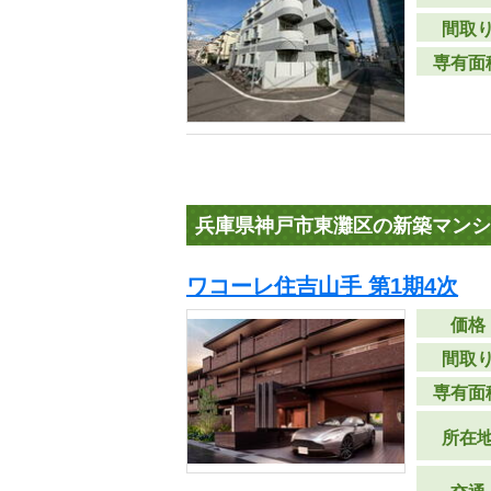
間取
専有面
兵庫県神戸市東灘区の新築マンシ
ワコーレ住吉山手 第1期4次
価格
間取
専有面
所在