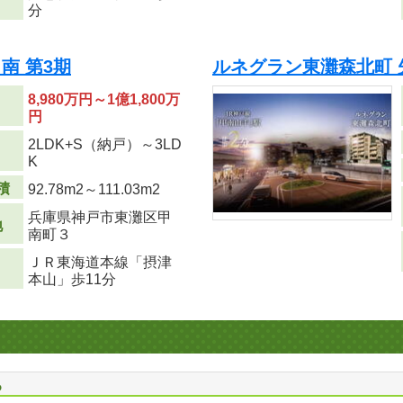
分
南 第3期
ルネグラン東灘森北町 
8,980万円～1億1,800万
円
2LDK+S（納戸）～3LD
り
K
積
92.78m
2
～111.03m
2
兵庫県神戸市東灘区甲
地
南町３
ＪＲ東海道本線「摂津
本山」歩11分
る