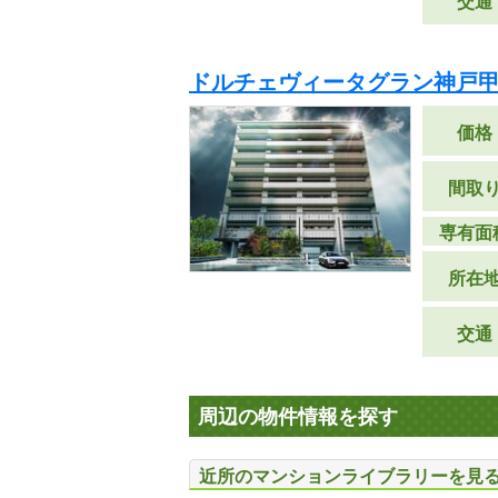
交通
ドルチェヴィータグラン神戸甲
価格
間取
専有面
所在
交通
周辺の物件情報を探す
近所のマンションライブラリーを見