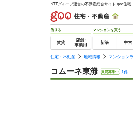
NTTグループ運営の不動産総合サイト goo住宅
借りる
マンションを買う
店舗･
賃貸
新築
中古
事業用
住宅・不動産
地域情報
マンション
コムーネ東灘
1件
賃貸募集中