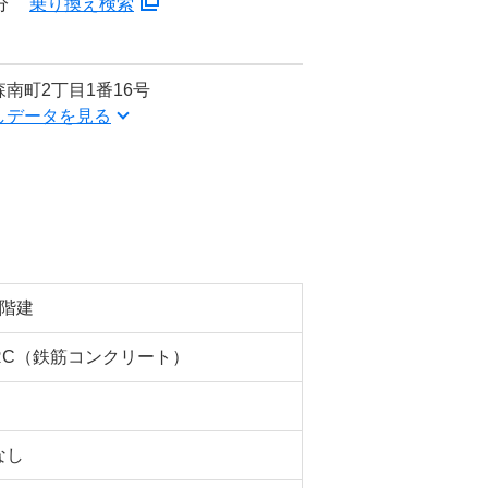
分
乗り換え検索
南町2丁目1番16号
しデータを見る
4階建
RC（鉄筋コンクリート）
なし