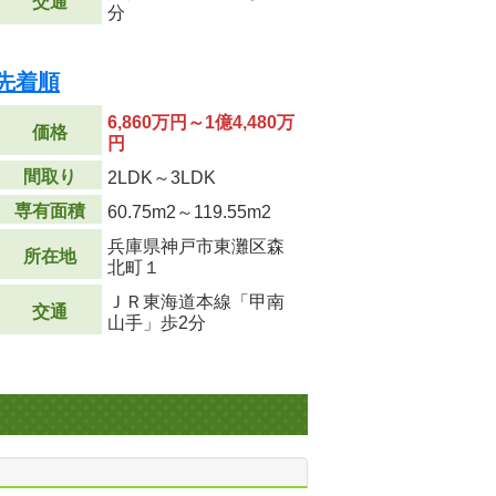
交通
分
先着順
6,860万円～1億4,480万
価格
円
間取り
2LDK～3LDK
専有面積
60.75m
2
～119.55m
2
兵庫県神戸市東灘区森
所在地
北町１
ＪＲ東海道本線「甲南
交通
山手」歩2分