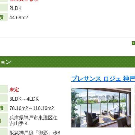
り
2LDK
積
44.69m2
ョン
プレサンス ロジェ 神
未定
り
3LDK～4LDK
積
78.16m
2
～110.16m
2
兵庫県神戸市東灘区住
地
吉山手４
阪急神戸線「御影」歩8