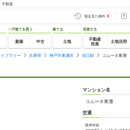
・不動産
0
最近見た物件
一戸建てを買う
建てる
投資する
不動産
新築
中古
土地
土地活用
投資
ライブラリー
兵庫県
神戸市東灘区
深江駅
コムーネ東灘
マンション名
コムーネ東灘
交通
阪神本線