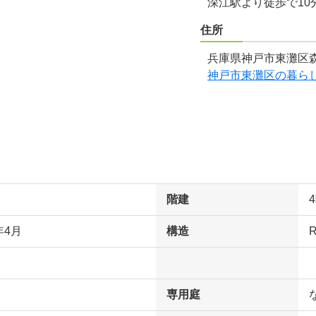
深江駅より徒歩で10
住所
兵庫県神戸市東灘区森
神戸市東灘区の暮ら
階建
年4月
構造
専用庭