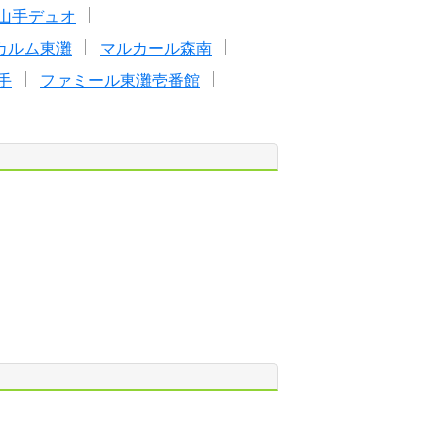
山手デュオ
カルム東灘
マルカール森南
手
ファミール東灘壱番館