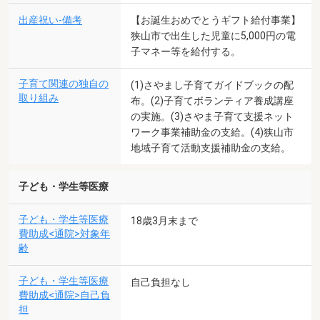
出産祝い-備考
【お誕生おめでとうギフト給付事業】
狭山市で出生した児童に5,000円の電
子マネー等を給付する。
子育て関連の独自の
(1)さやまし子育てガイドブックの配
取り組み
布。(2)子育てボランティア養成講座
の実施。(3)さやま子育て支援ネット
ワーク事業補助金の支給。(4)狭山市
地域子育て活動支援補助金の支給。
子ども・学生等医療
子ども・学生等医療
18歳3月末まで
費助成<通院>対象年
齢
子ども・学生等医療
自己負担なし
費助成<通院>自己負
担