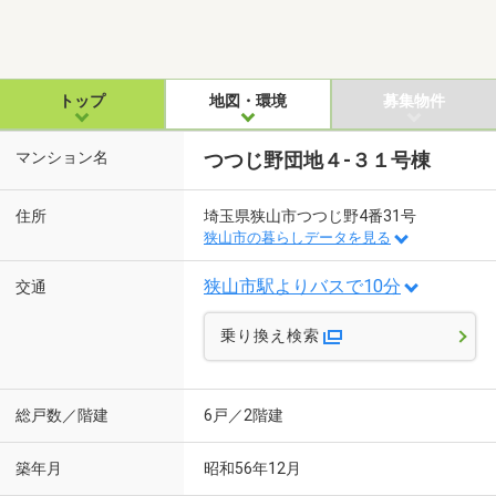
トップ
地図・環境
募集物件
マンション名
つつじ野団地４-３１号棟
住所
埼玉県狭山市つつじ野4番31号
狭山市の暮らしデータを見る
狭山市駅よりバスで10分
交通
乗り換え検索
総戸数／階建
6戸／2階建
築年月
昭和56年12月