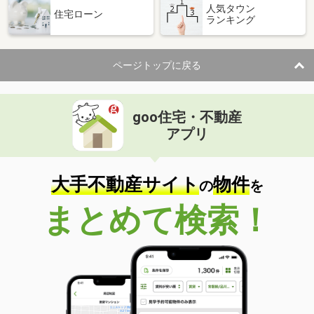
人気タウン
住宅ローン
ランキング
ページトップに戻る
goo住宅・不動産
アプリ
大手不動産サイト
物件
の
を
まとめて検索！