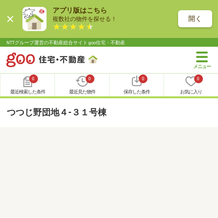
アプリ版はこちら
開く
複数社の物件を探せる！
NTTグループ運営の不動産総合サイト goo住宅・不動産
0
0
0
0
最近検索した条件
最近見た物件
保存した条件
お気に入り
つつじ野団地４-３１号棟