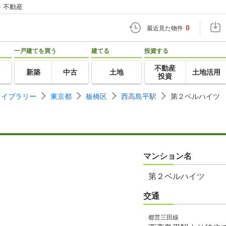
・不動産
0
最近見た物件
一戸建てを買う
建てる
投資する
不動産
新築
中古
土地
土地活用
投資
ライブラリー
東京都
板橋区
西高島平駅
第２ベルハイツ
マンション名
第２ベルハイツ
交通
都営三田線