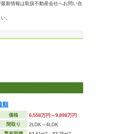
び最新情報は取扱不動産会社へお問い合
さい。
着順
価格
6,558万円～9,898万円
間取り
2LDK～4LDK
専有面積
63.61m
2
～83.25m
2