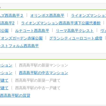
る
ムズ西高島平２
オリンポス西高島平
ライオンズマンショ
高島平2
ライオンズマンション西高島平溝下公園弐番館
塚公園
ルナコート西高島平
リーマ高島平クレスト
ヴ
イオンズガーデン赤塚公園
グランシティユーロコート成増
レストフォルム西高島平
ンション
西高島平駅の新築マンション
ンション
西高島平駅の中古マンション
戸建て
西高島平駅の新築一戸建て
戸建て
西高島平駅の中古一戸建て
西高島平駅の賃貸