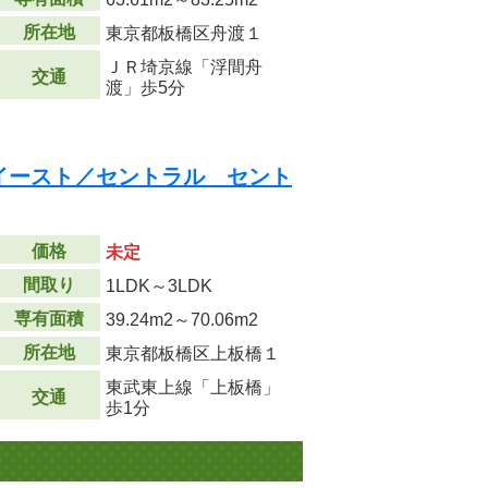
所在地
東京都板橋区舟渡１
ＪＲ埼京線「浮間舟
交通
渡」歩5分
イースト／セントラル セント
価格
未定
間取り
1LDK～3LDK
専有面積
39.24m
2
～70.06m
2
所在地
東京都板橋区上板橋１
東武東上線「上板橋」
交通
歩1分