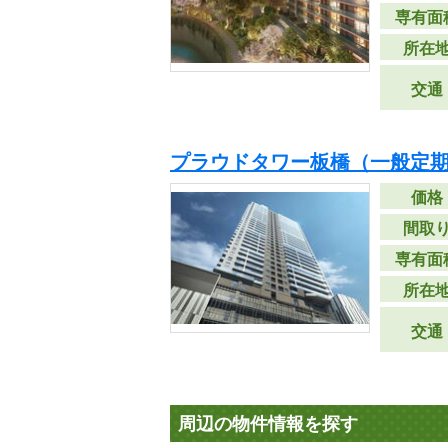
専有面
所在
交通
プラウドタワー板橋（一般定
価格
間取
専有面
所在
交通
周辺の物件情報を探す