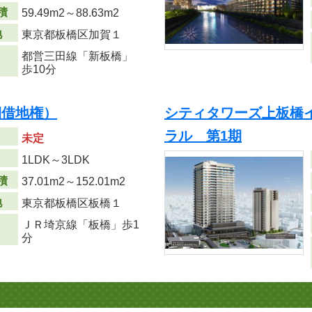
積
59.49m
2
～88.63m
2
地
東京都板橋区加賀１
都営三田線「新板橋」
歩10分
期借地権）
シティタワーズ上板橋
ラル 第1期
未定
り
1LDK～3LDK
積
37.01m
2
～152.01m
2
地
東京都板橋区板橋１
ＪＲ埼京線「板橋」歩1
分