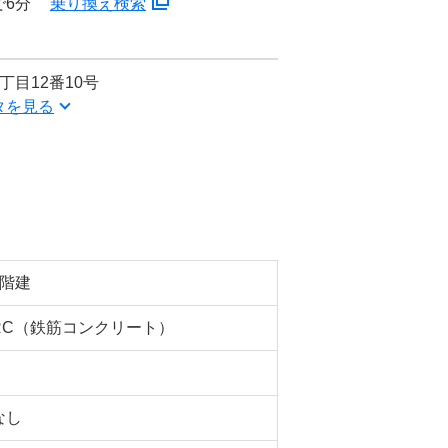
で6分
乗り換え検索
丁目12番10号
タを見る
4階建
RC（鉄筋コンクリート）
なし