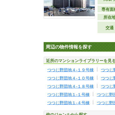
専有面
所在
交通
周辺の物件情報を探す
近所のマンションライブラリーを見
つつじ野団地４-１９号棟
つつじ
つつじ野団地４-１０号棟
つつじ
つつじ野団地４-１８号棟
つつじ
つつじ野団地１-１号棟
つつじ野
つつじ野団地１-４号棟
つつじ野
他のジャンルから探す