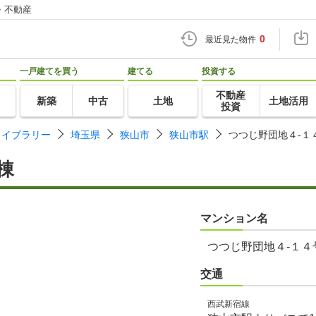
・不動産
0
最近見た物件
一戸建てを買う
建てる
投資する
不動産
新築
中古
土地
土地活用
投資
ライブラリー
埼玉県
狭山市
狭山市駅
つつじ野団地４-１
棟
マンション名
つつじ野団地４-１４
交通
西武新宿線