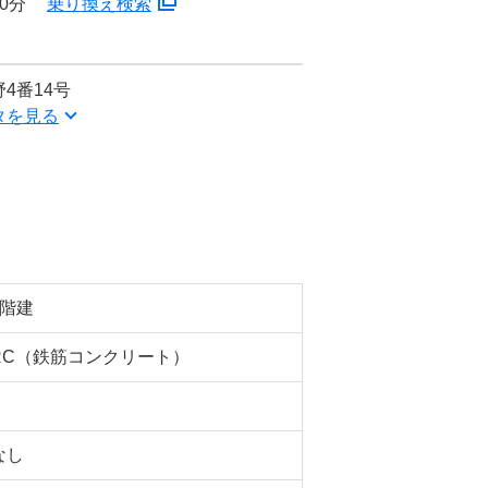
0分
乗り換え検索
4番14号
タを見る
2階建
RC（鉄筋コンクリート）
なし