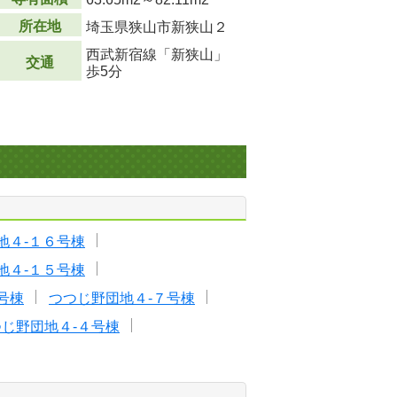
所在地
埼玉県狭山市新狭山２
西武新宿線「新狭山」
交通
歩5分
地４-１６号棟
地４-１５号棟
号棟
つつじ野団地４-７号棟
じ野団地４-４号棟