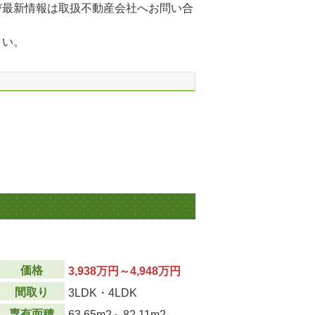
び最新情報は取扱不動産会社へお問い合
さい。
価格
3,938万円～4,948万円
間取り
3LDK・4LDK
専有面積
63.65m
2
～82.11m
2