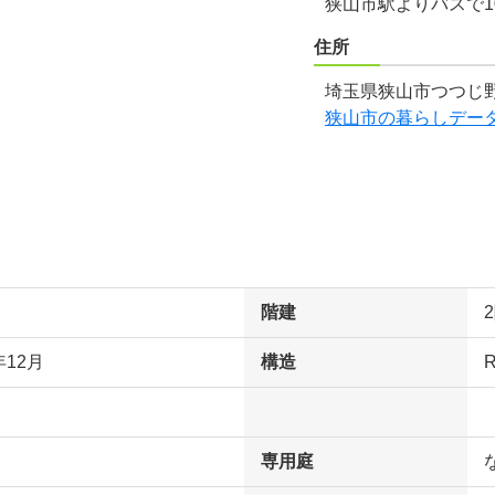
狭山市駅よりバスで1
住所
埼玉県狭山市つつじ野
狭山市の暮らしデー
階建
年12月
構造
専用庭