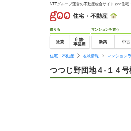
NTTグループ運営の不動産総合サイト goo住宅
借りる
マンションを買う
店舗･
賃貸
新築
中古
事業用
住宅・不動産
地域情報
マンション
つつじ野団地４-１４号