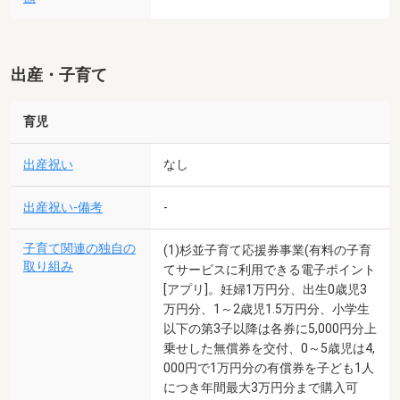
出産・子育て
育児
出産祝い
なし
出産祝い-備考
-
子育て関連の独自の
(1)杉並子育て応援券事業(有料の子育
取り組み
てサービスに利用できる電子ポイント
[アプリ]。妊婦1万円分、出生0歳児3
万円分、1～2歳児1.5万円分、小学生
以下の第3子以降は各券に5,000円分上
乗せした無償券を交付、0～5歳児は4,
000円で1万円分の有償券を子ども1人
につき年間最大3万円分まで購入可