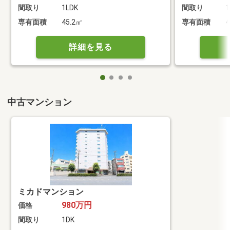
間取り
1LDK
間取り
1
専有面積
45.2㎡
専有面積
4
詳細を見る
中古マンション
ミカドマンション
980万円
価格
間取り
1DK