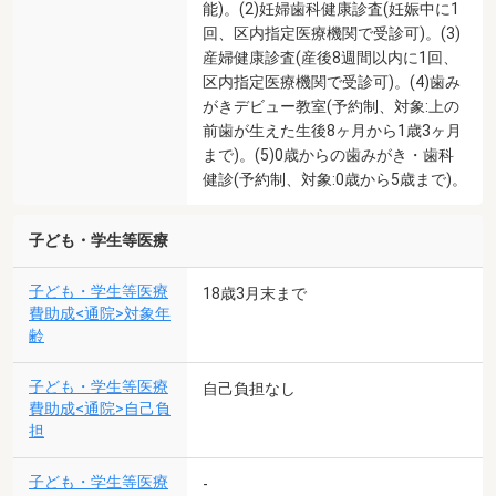
能)。(2)妊婦歯科健康診査(妊娠中に1
回、区内指定医療機関で受診可)。(3)
産婦健康診査(産後8週間以内に1回、
区内指定医療機関で受診可)。(4)歯み
がきデビュー教室(予約制、対象:上の
前歯が生えた生後8ヶ月から1歳3ヶ月
まで)。(5)0歳からの歯みがき・歯科
健診(予約制、対象:0歳から5歳まで)。
子ども・学生等医療
子ども・学生等医療
18歳3月末まで
費助成<通院>対象年
齢
子ども・学生等医療
自己負担なし
費助成<通院>自己負
担
子ども・学生等医療
-