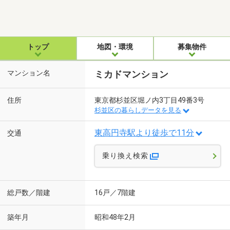
トップ
地図・環境
募集物件
マンション名
ミカドマンション
住所
東京都杉並区堀ノ内3丁目49番3号
杉並区の暮らしデータを見る
東高円寺駅より徒歩で11分
交通
乗り換え検索
総戸数／階建
16戸／7階建
築年月
昭和48年2月