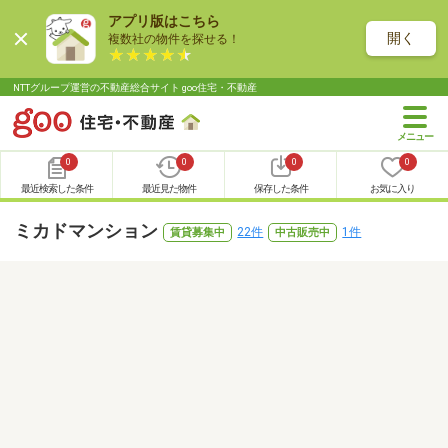
アプリ版はこちら
開く
複数社の物件を探せる！
NTTグループ運営の不動産総合サイト goo住宅・不動産
0
0
0
0
最近検索した条件
最近見た物件
保存した条件
お気に入り
ミカドマンション
22件
1件
賃貸募集中
中古販売中