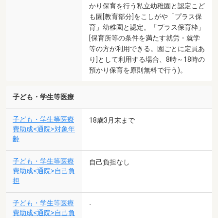
かり保育を行う私立幼稚園と認定こど
も園[教育部分]をこしがや「プラス保
育」幼稚園と認定。「プラス保育枠」
[保育所等の条件を満たす就労・就学
等の方が利用できる。園ごとに定員あ
り]として利用する場合、8時～18時の
預かり保育を原則無料で行う)。
子ども・学生等医療
子ども・学生等医療
18歳3月末まで
費助成<通院>対象年
齢
子ども・学生等医療
自己負担なし
費助成<通院>自己負
担
子ども・学生等医療
-
費助成<通院>自己負