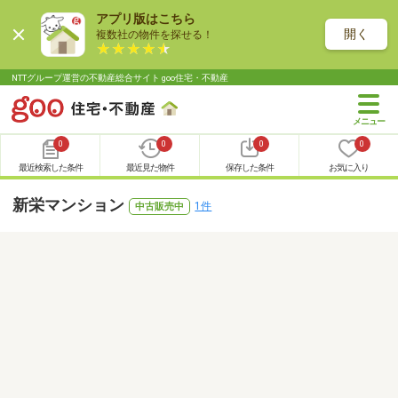
アプリ版はこちら
開く
複数社の物件を探せる！
NTTグループ運営の不動産総合サイト goo住宅・不動産
0
0
0
0
最近検索した条件
最近見た物件
保存した条件
お気に入り
新栄マンション
1件
中古販売中