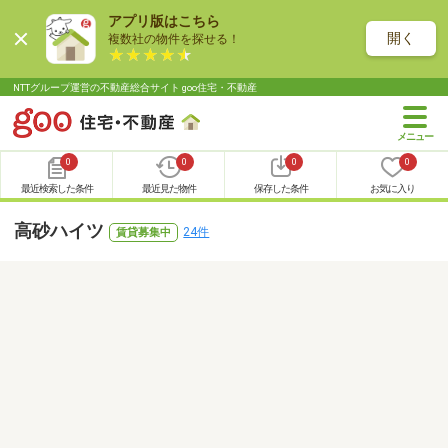
アプリ版はこちら
開く
複数社の物件を探せる！
NTTグループ運営の不動産総合サイト goo住宅・不動産
0
0
0
0
最近検索した条件
最近見た物件
保存した条件
お気に入り
高砂ハイツ
24件
賃貸募集中