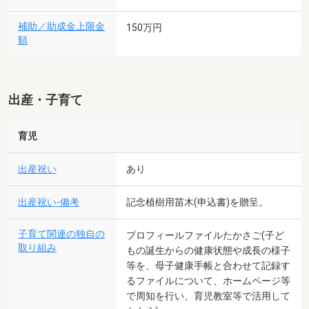
補助／助成金上限金
150万円
額
出産・子育て
育児
出産祝い
あり
出産祝い-備考
記念植樹用苗木(申込書)を贈呈。
子育て関連の独自の
プロフィールファイルたかさご(子ど
取り組み
もの誕生からの健康状態や成長の様子
等を、母子健康手帳と合わせて記録す
るファイルについて、ホームページ等
で周知を行い、育児教室等で活用して