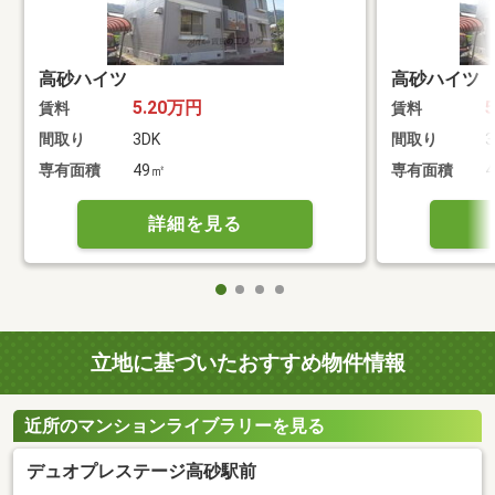
高砂ハイツ
高砂ハイツ
5.20万円
賃料
賃料
間取り
3DK
間取り
3
専有面積
49㎡
専有面積
詳細を見る
立地に基づいたおすすめ物件情報
近所のマンションライブラリーを見る
デュオプレステージ高砂駅前