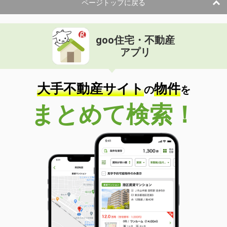
ページトップに戻る
goo住宅・不動産
アプリ
大手不動産サイト
物件
の
を
まとめて検索！