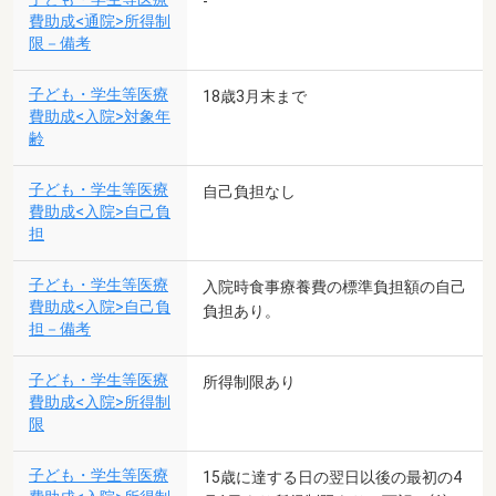
-
費助成<通院>所得制
限－備考
子ども・学生等医療
18歳3月末まで
費助成<入院>対象年
齢
子ども・学生等医療
自己負担なし
費助成<入院>自己負
担
子ども・学生等医療
入院時食事療養費の標準負担額の自己
費助成<入院>自己負
負担あり。
担－備考
子ども・学生等医療
所得制限あり
費助成<入院>所得制
限
子ども・学生等医療
15歳に達する日の翌日以後の最初の4