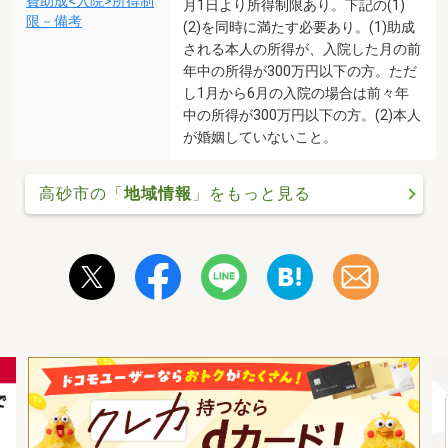
費助成<入院>所得制
月1日より所得制限あり。下記の(1)
限－備考
(2)を同時に満たす必要あり。(1)助成
される本人の所得が、入院した月の前
年中の所得が300万円以下の方。ただ
し1月から6月の入院の場合は前々年
中の所得が300万円以下の方。(2)本人
が婚姻していないこと。
高砂市の「
地域情報
」をもっと見る