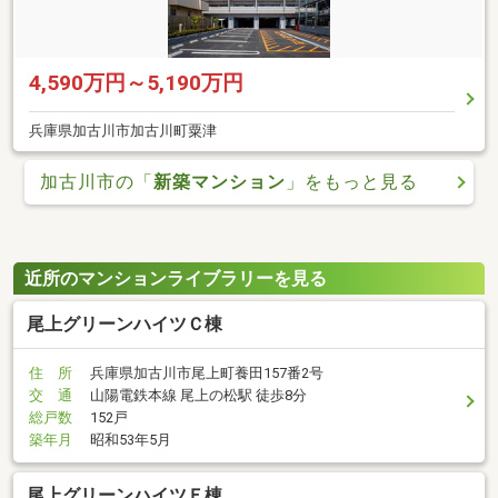
4,590万円～5,190万円
兵庫県加古川市加古川町粟津
加古川市の「
新築マンション
」をもっと見る
近所のマンションライブラリーを見る
尾上グリーンハイツＣ棟
住 所
兵庫県加古川市尾上町養田157番2号
交 通
山陽電鉄本線 尾上の松駅 徒歩8分
総戸数
152戸
築年月
昭和53年5月
尾上グリーンハイツＥ棟