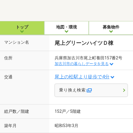
トップ
地図・環境
募集物件
マンション名
尾上グリーンハイツＤ棟
住所
兵庫県加古川市尾上町養田157番2号
加古川市の暮らしデータを見る
尾上の松駅より徒歩で4分
交通
乗り換え検索
総戸数／階建
152戸／5階建
築年月
昭和53年3月