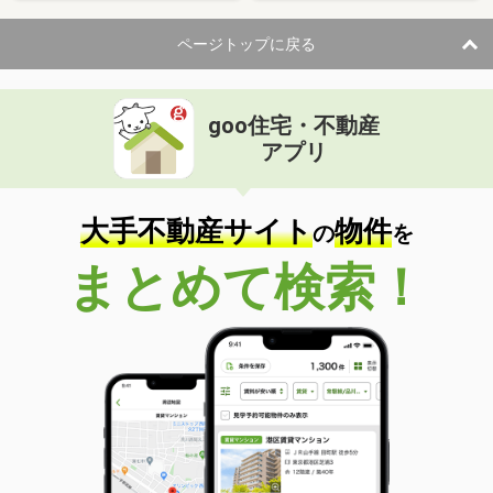
ページトップに戻る
goo住宅・不動産
アプリ
大手不動産サイト
物件
の
を
まとめて検索！