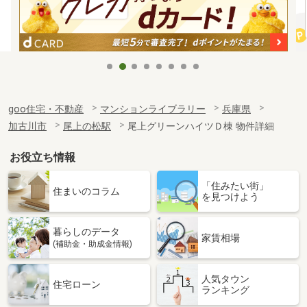
goo住宅・不動産
マンションライブラリー
兵庫県
加古川市
尾上の松駅
尾上グリーンハイツＤ棟 物件詳細
お役立ち情報
「住みたい街」
住まいのコラム
を見つけよう
暮らしのデータ
家賃相場
(補助金・助成金情報)
人気タウン
住宅ローン
ランキング