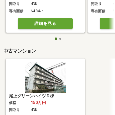
間取り
4DK
間取り
4
専有面積
64.84㎡
専有面積
6
詳細を見る
中古マンション
尾上グリーンハイツＤ棟
150万円
価格
間取り
4DK