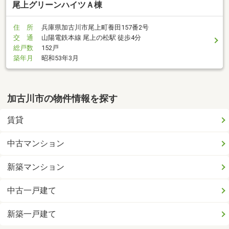
尾上グリーンハイツＡ棟
住 所
兵庫県加古川市尾上町養田157番2号
交 通
山陽電鉄本線 尾上の松駅 徒歩4分
総戸数
152戸
築年月
昭和53年3月
加古川市の物件情報を探す
賃貸
中古マンション
新築マンション
中古一戸建て
新築一戸建て