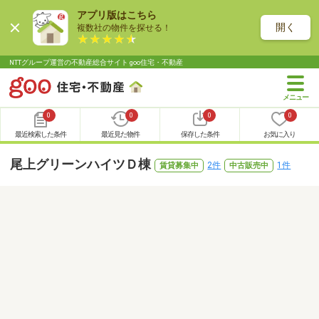
アプリ版はこちら
開く
複数社の物件を探せる！
NTTグループ運営の不動産総合サイト goo住宅・不動産
0
0
0
0
最近検索した条件
最近見た物件
保存した条件
お気に入り
尾上グリーンハイツＤ棟
2件
1件
賃貸募集中
中古販売中