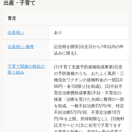
出産・子育て
育児
出産祝い
あり
出産祝い-備考
記念樹を贈呈(出生日から1年以内の申
込みに限る)。
子育て関連の独自の
(1)子育て支援予防接種助成事業(任意
取り組み
の予防接種のうち、おたふく風邪・三
種混合ワクチンの接種料金の一部[2,0
00円・各1回限り]を助成)。(2)不妊不
育症治療費助成事業(不妊・不育症の
検査・治療を受けた夫婦に費用の一部
を助成。一般不妊治療3万円/年、特定
不妊治療5万円/回、不育症治療10万
円/年を上限。所得制限なし)。(3)無料
託児サービス(主に在宅で子育てをす
る家庭を対象に、市内2ヶ所の子育て