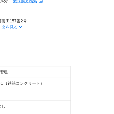
で4分
乗り換え検索
養田157番2号
ータを見る
5階建
RC（鉄筋コンクリート）
なし