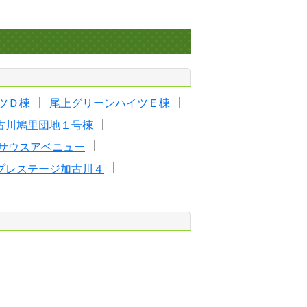
ツＤ棟
尾上グリーンハイツＥ棟
古川鳩里団地１号棟
サウスアベニュー
プレステージ加古川４