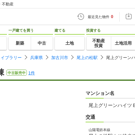
・不動産
0
最近見た物件
一戸建てを買う
建てる
投資する
不動産
新築
中古
土地
土地活用
投資
ライブラリー
兵庫県
加古川市
尾上の松駅
尾上グリーン
棟
1件
中古販売中
マンション名
尾上グリーンハイツ
交通
山陽電鉄本線