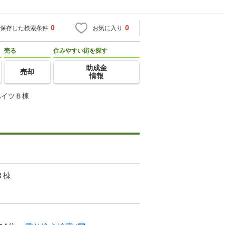
0
0
保存した検索条件
お気に入り
売る
住みやすい街を探す
助成金
売却
情報
ハイツＢ棟
Ｂ棟