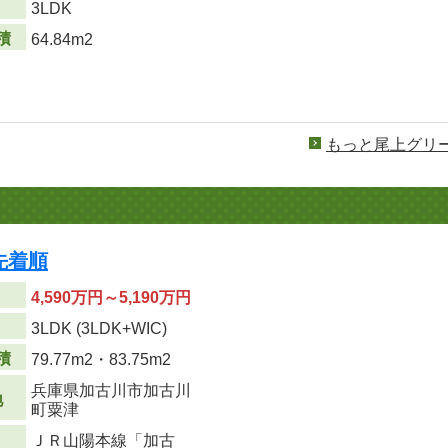
り
3LDK
積
64.84m2
もっと尾上グリ
先着順
4,590万円～5,190万円
り
3LDK (3LDK+WIC)
積
79.77m
2
・83.75m
2
兵庫県加古川市加古川
地
町粟津
ＪＲ山陽本線「加古