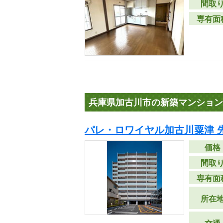
間取
専有面
兵庫県加古川市の新築マンション
パレ・ロワイヤル加古川粟津 
価格
間取
専有面
所在