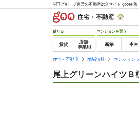
NTTグループ運営の不動産総合サイト goo住宅
借りる
マンションを買う
店舗･
賃貸
新築
中古
事業用
住宅・不動産
地域情報
マンション
尾上グリーンハイツＢ