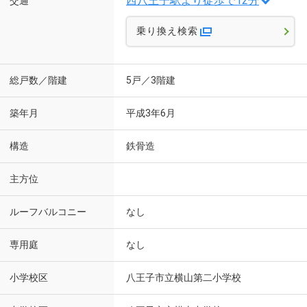
西八王子駅より徒歩で12分
交通
乗り換え検索
総戸数／階建
5戸／3階建
築年月
平成3年6月
構造
鉄骨造
主方位
ルーフバルコニー
なし
専用庭
なし
小学校区
八王子市立横山第二小学校