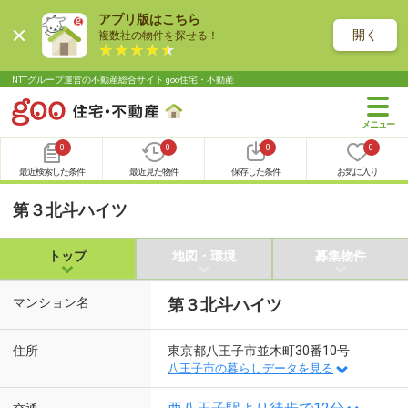
アプリ版はこちら
開く
複数社の物件を探せる！
NTTグループ運営の不動産総合サイト goo住宅・不動産
0
0
0
0
最近検索した条件
最近見た物件
保存した条件
お気に入り
第３北斗ハイツ
トップ
地図・環境
募集物件
マンション名
第３北斗ハイツ
住所
東京都八王子市並木町30番10号
八王子市の暮らしデータを見る