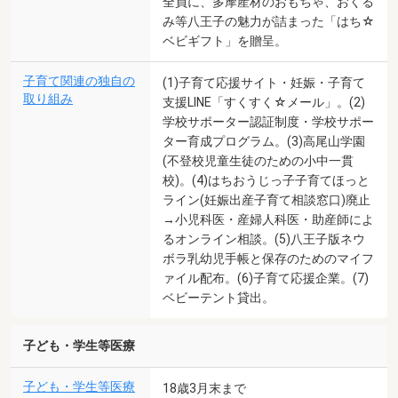
全員に、多摩産材のおもちゃ、おくる
み等八王子の魅力が詰まった「はち☆
ベビギフト」を贈呈。
子育て関連の独自の
(1)子育て応援サイト・妊娠・子育て
取り組み
支援LINE「すくすく☆メール」。(2)
学校サポーター認証制度・学校サポー
ター育成プログラム。(3)高尾山学園
(不登校児童生徒のための小中一貫
校)。(4)はちおうじっ子子育てほっと
ライン(妊娠出産子育て相談窓口)廃止
→小児科医・産婦人科医・助産師によ
るオンライン相談。(5)八王子版ネウ
ボラ乳幼児手帳と保存のためのマイフ
ァイル配布。(6)子育て応援企業。(7)
ベビーテント貸出。
子ども・学生等医療
子ども・学生等医療
18歳3月末まで