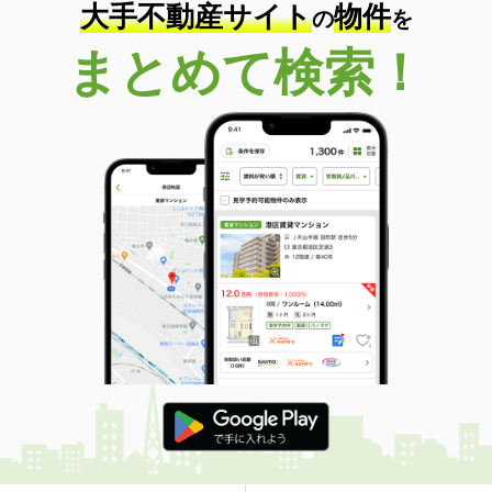
大手不動産サイト
物件
の
を
まとめて検索！