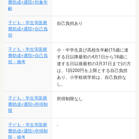
費助成<通院>対象年
齢
子ども・学生等医療
自己負担あり
費助成<通院>自己負
担
子ども・学生等医療
小・中学生及び高校生年齢(15歳に達
費助成<通院>自己負
する日以降最初の4月1日から18歳に
担－備考
達する日以後最初の3月31日まで)の方
は、1回200円を上限とする自己負担
あり。小学校就学前は、自己負担な
し。
子ども・学生等医療
所得制限なし
費助成<通院>所得制
限
子ども・学生等医療
-
費助成<通院>所得制
限－備考