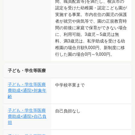
間、職員配置等)を満たし、横浜市の
認定を受けた幼稚園・認定こども園が
実施する事業。市内在住の園児の保護
者が就労や病気等で、園の正規教育時
間の前後に家庭で保育ができない場合
に、利用可能。3歳児～5歳児は無
料、満3歳児は、私学助成を受ける幼
稚園の場合月額9,000円、新制度に移
行した園の場合0円～9,000円。
子ども・学生等医療
子ども・学生等医療
中学校卒業まで
費助成<通院>対象年
齢
子ども・学生等医療
自己負担なし
費助成<通院>自己負
担