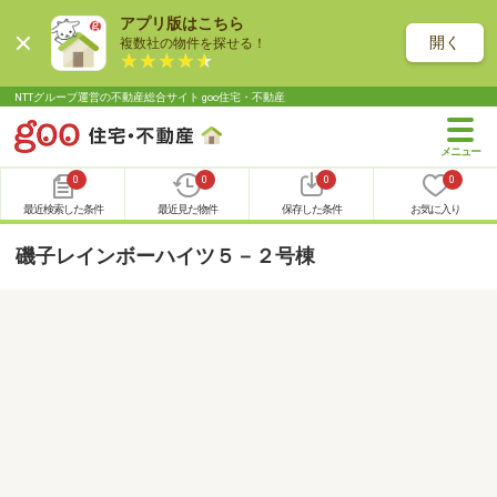
アプリ版はこちら
開く
複数社の物件を探せる！
NTTグループ運営の不動産総合サイト goo住宅・不動産
0
0
0
0
最近検索した条件
最近見た物件
保存した条件
お気に入り
磯子レインボーハイツ５－２号棟