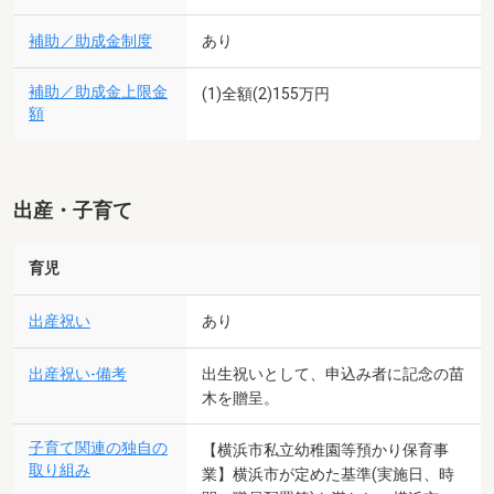
補助／助成金制度
あり
補助／助成金上限金
(1)全額(2)155万円
額
出産・子育て
育児
出産祝い
あり
出産祝い-備考
出生祝いとして、申込み者に記念の苗
木を贈呈。
子育て関連の独自の
【横浜市私立幼稚園等預かり保育事
取り組み
業】横浜市が定めた基準(実施日、時