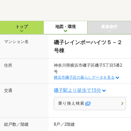
トップ
地図・環境
募集物件
マンション名
磯子レインボーハイツ５－２
号棟
住所
神奈川県横浜市磯子区磯子5丁目5番2
号
横浜市磯子区の暮らしデータを見る
磯子駅より徒歩で15分
交通
乗り換え検索
総戸数／階建
8戸／2階建