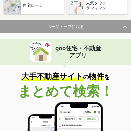
人気タウン
住宅ローン
ランキング
ページトップに戻る
goo住宅・不動産
アプリ
大手不動産サイト
物件
の
を
まとめて検索！