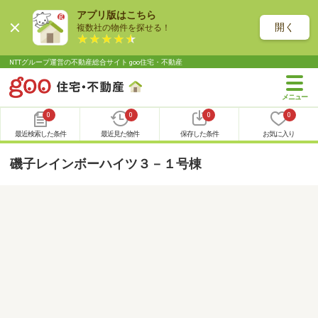
アプリ版はこちら
開く
複数社の物件を探せる！
NTTグループ運営の不動産総合サイト goo住宅・不動産
0
0
0
0
最近検索した条件
最近見た物件
保存した条件
お気に入り
磯子レインボーハイツ３－１号棟