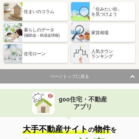
「住みたい街」
住まいのコラム
を見つけよう
暮らしのデータ
家賃相場
(補助金・助成金情報)
人気タウン
住宅ローン
ランキング
ページトップに戻る
goo住宅・不動産
アプリ
大手不動産サイト
物件
の
を