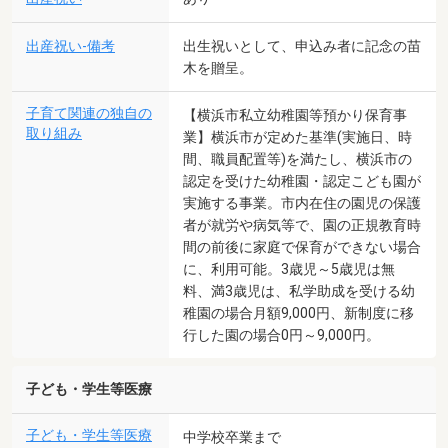
出産祝い-備考
出生祝いとして、申込み者に記念の苗
木を贈呈。
子育て関連の独自の
【横浜市私立幼稚園等預かり保育事
取り組み
業】横浜市が定めた基準(実施日、時
間、職員配置等)を満たし、横浜市の
認定を受けた幼稚園・認定こども園が
実施する事業。市内在住の園児の保護
者が就労や病気等で、園の正規教育時
間の前後に家庭で保育ができない場合
に、利用可能。3歳児～5歳児は無
料、満3歳児は、私学助成を受ける幼
稚園の場合月額9,000円、新制度に移
行した園の場合0円～9,000円。
子ども・学生等医療
子ども・学生等医療
中学校卒業まで