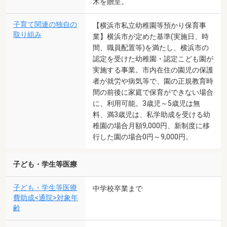
木を贈呈。
子育て関連の独自の
【横浜市私立幼稚園等預かり保育事
取り組み
業】横浜市が定めた基準(実施日、時
間、職員配置等)を満たし、横浜市の
認定を受けた幼稚園・認定こども園が
実施する事業。市内在住の園児の保護
者が就労や病気等で、園の正規教育時
間の前後に家庭で保育ができない場合
に、利用可能。3歳児～5歳児は無
料、満3歳児は、私学助成を受ける幼
稚園の場合月額9,000円、新制度に移
行した園の場合0円～9,000円。
子ども・学生等医療
子ども・学生等医療
中学校卒業まで
費助成<通院>対象年
齢