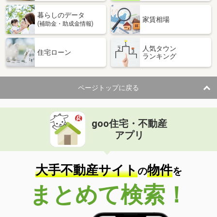
暮らしのデータ
家賃相場
(補助金・助成金情報)
人気タウン
住宅ローン
ランキング
ページトップに戻る
goo住宅・不動産
アプリ
大手不動産サイト
物件
の
を
まとめて検索！