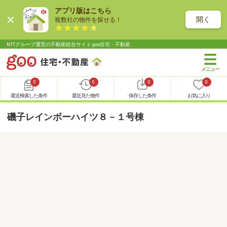
アプリ版はこちら
開く
複数社の物件を探せる！
NTTグループ運営の不動産総合サイト goo住宅・不動産
0
0
0
0
最近検索した条件
最近見た物件
保存した条件
お気に入り
磯子レインボーハイツ８－１号棟