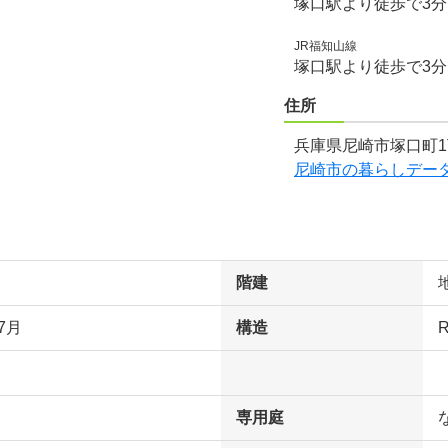
塚口駅より徒歩で3
JR福知山線
塚口駅より徒歩で3
住所
兵庫県尼崎市塚口町1
尼崎市の暮らしデー
階建
7月
構造
専用庭