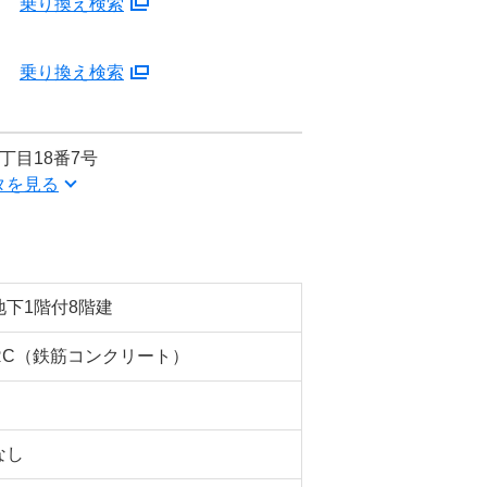
分
乗り換え検索
分
乗り換え検索
丁目18番7号
タを見る
地下1階付8階建
RC（鉄筋コンクリート）
なし