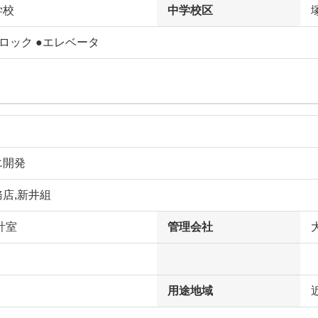
学校
中学校区
ロック ●エレベータ
エ開発
店,新井組
計室
管理会社
用途地域