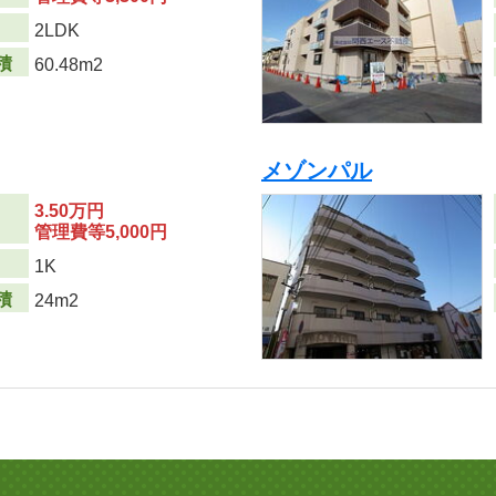
り
2LDK
積
60.48m2
メゾンパル
3.50万円
管理費等5,000円
り
1K
積
24m2