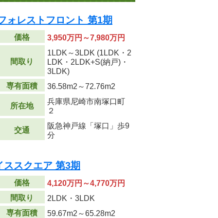
フォレストフロント 第1期
価格
3,950万円～7,980万円
1LDK～3LDK (1LDK・2
間取り
LDK・2LDK+S(納戸)・
3LDK)
専有面積
36.58m
2
～72.76m
2
兵庫県尼崎市南塚口町
所在地
２
阪急神戸線「塚口」歩9
交通
分
ススクエア 第3期
価格
4,120万円～4,770万円
間取り
2LDK・3LDK
専有面積
59.67m
2
～65.28m
2