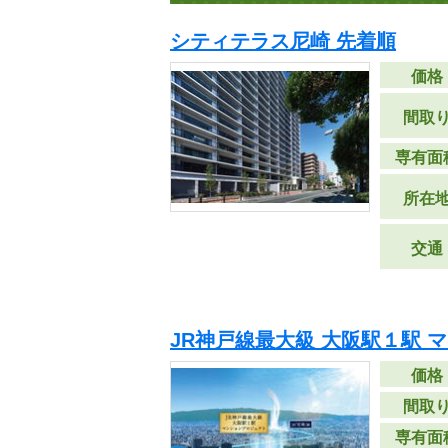
シティテラス尼崎 先着順
価格
間取
専有面
所在
交通
JR神戸線最大級 大阪駅１駅 
価格
間取
専有面