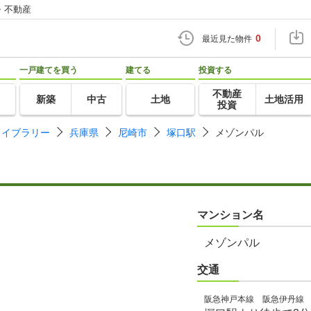
・不動産
0
最近見た物件
一戸建てを買う
建てる
投資する
不動産
新築
中古
土地
土地活用
投資
ライブラリー
兵庫県
尼崎市
塚口駅
メゾンパル
マンション名
メゾンパル
交通
阪急神戸本線 阪急伊丹線