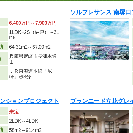
ソルプレサンス 南塚口
6,400万円～7,900万円
1LDK+2S（納戸）～3L
り
DK
積
64.31m
2
～67.09m
2
兵庫県尼崎市長洲本通
地
１
ＪＲ東海道本線「尼
崎」歩3分
マンションプロジェクト
ブランニード立花グレイ
未定
り
2LDK～4LDK
積
58m
2
～91.4m
2