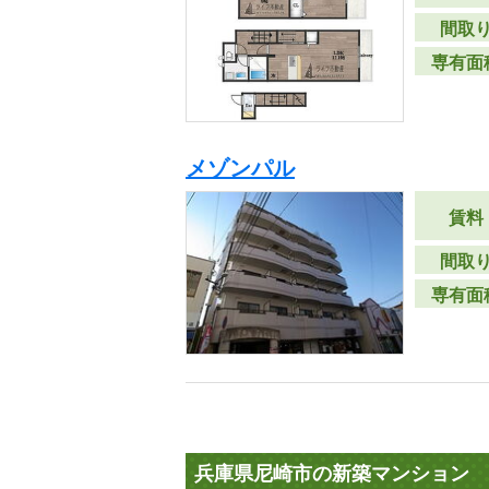
間取
専有面
メゾンパル
賃料
間取
専有面
兵庫県尼崎市の新築マンション