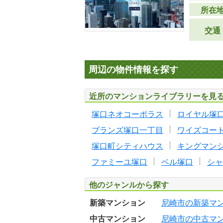
所在
交通
周辺の物件情報を探す
近所のマンションライブラリーを見
塚口ネオコーポラス
ロイヤル塚
ブランズ塚口一丁目
ワイズコー
塚口町シティハウス
キングマン
ファミーユ塚口
ベル塚口
シャ
他のジャンルから探す
新築マンション
尼崎市の新築マ
中古マンション
尼崎市の中古マ