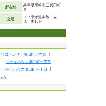
兵庫県尼崎市三反田町
所在地
２
ＪＲ東海道本線「立
交通
花」歩13分
ワコーレザ・塚口町ハウス
シティハウス塚口町一丁目
・パークハウス塚口町一丁目
レム