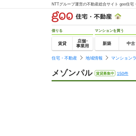
NTTグループ運営の不動産総合サイト goo住宅
借りる
マンションを買う
店舗･
賃貸
新築
中古
事業用
住宅・不動産
地域情報
マンション
メゾンパル
150件
賃貸募集中