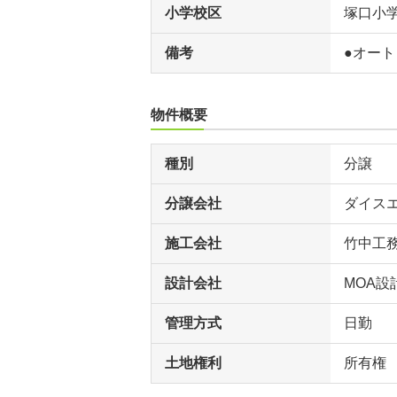
小学校区
塚口小
備考
●オート
物件概要
種別
分譲
分譲会社
ダイス
施工会社
竹中工務
設計会社
MOA設
管理方式
日勤
土地権利
所有権