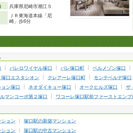
地
兵庫県尼崎市潮江５
ＪＲ東海道本線「尼
崎」歩6分
る
口
パレロワイヤル塚口
パレ塚口町
ベルメゾン塚口
ト塚口エスタシオン
クレアーレ塚口町
モンテベルデ塚口
ション塚口
ネオダイキョー塚口
オークヒルズ塚口
ザ
ルマンコーポ第２塚口
ワコーレ塚口駅前ファーストエンブ
ンション
塚口駅の新築マンション
ンション
塚口駅の中古マンション