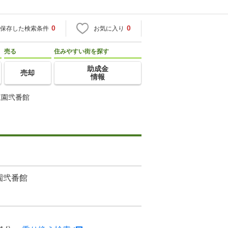
0
0
保存した検索条件
お気に入り
売る
住みやすい街を探す
助成金
売却
情報
東園弐番館
園弐番館