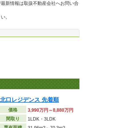
び最新情報は取扱不動産会社へお問い合
さい。
宮北口レジデンス 先着順
価格
3,990万円～8,880万円
間取り
1LDK・3LDK
専有面積
31.96m
2
～70.3m
2