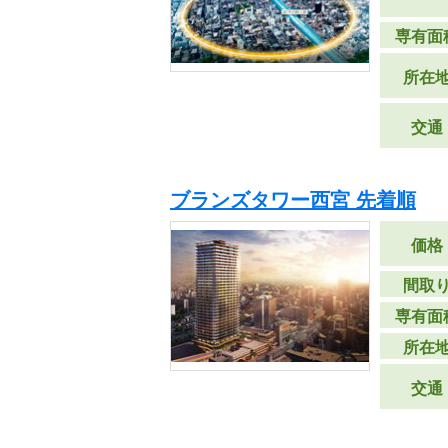
専有面
所在
交通
ブランズタワー西宮 先着順
価格
間取
専有面
所在
交通