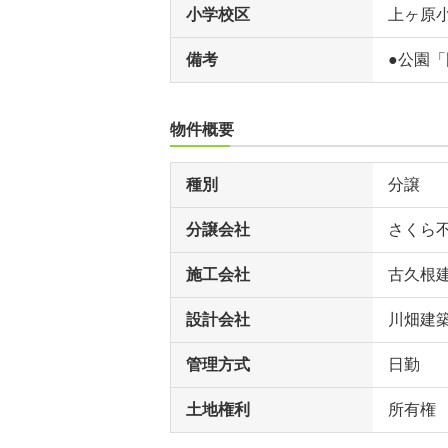
小学校区
上ヶ原
備考
●公園「
物件概要
種別
分譲
分譲会社
さくら
施工会社
古久根
設計会社
川畑建
管理方式
日勤
土地権利
所有権