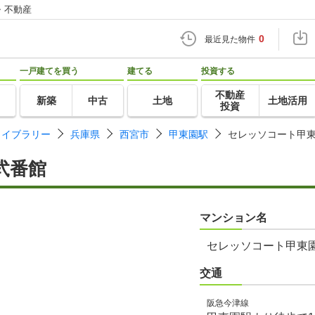
・不動産
0
最近見た物件
一戸建てを買う
建てる
投資する
不動産
新築
中古
土地
土地活用
投資
ライブラリー
兵庫県
西宮市
甲東園駅
セレッソコート甲
弐番館
マンション名
セレッソコート甲東
交通
阪急今津線