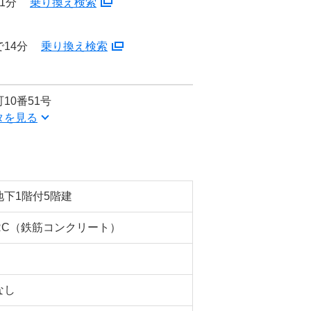
1分
乗り換え検索
14分
乗り換え検索
10番51号
タを見る
地下1階付5階建
RC（鉄筋コンクリート）
なし