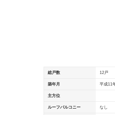
総戸数
12戸
築年月
平成11
主方位
ルーフバルコニー
なし