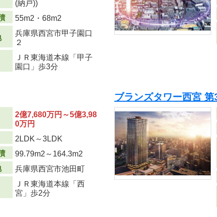
(納戸))
積
55m
2
・68m
2
兵庫県西宮市甲子園口
地
２
ＪＲ東海道本線「甲子
園口」歩3分
ブランズタワー西宮 第
2億7,680万円～5億3,98
0万円
り
2LDK～3LDK
積
99.79m
2
～164.3m
2
地
兵庫県西宮市池田町
ＪＲ東海道本線「西
宮」歩2分