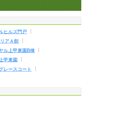
ルヒルズ門戸
リアＡ館
ヤル上甲東園B棟
上甲東園
グレースコート