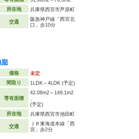
所在地
兵庫県西宮市芦原町
阪急神戸線「西宮北
交通
口」歩10分
3期
価格
未定
間取り
1LDK～4LDK (予定)
42.08m
2
～149.1m
2
専有面積
、
(予定)
所在地
兵庫県西宮市池田町
ＪＲ東海道本線「西
交通
宮」歩2分