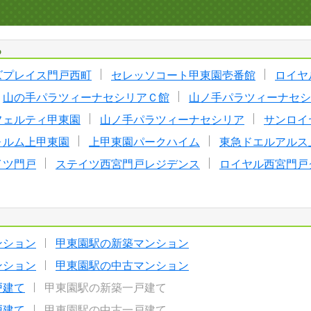
る
ズプレイス門戸西町
セレッソコート甲東園壱番館
ロイヤ
山の手パラツィーナセシリアＣ館
山ノ手パラツィーナセシ
フェルティ甲東園
山ノ手パラツィーナセシリア
サンロイ
ォルム上甲東園
上甲東園パークハイム
東急ドエルアルス
イツ門戸
ステイツ西宮門戸レジデンス
ロイヤル西宮門戸
ンション
甲東園駅の新築マンション
ンション
甲東園駅の中古マンション
戸建て
甲東園駅の新築一戸建て
戸建て
甲東園駅の中古一戸建て