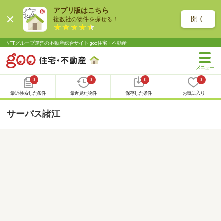
アプリ版はこちら
開く
複数社の物件を探せる！
NTTグループ運営の不動産総合サイト goo住宅・不動産
0
0
0
0
最近検索した条件
最近見た物件
保存した条件
お気に入り
サーパス諸江