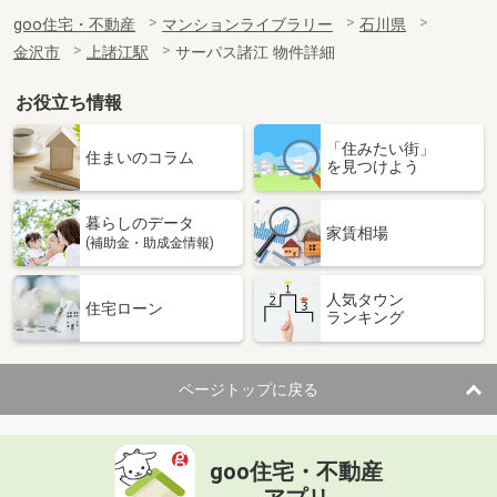
goo住宅・不動産
マンションライブラリー
石川県
金沢市
上諸江駅
サーパス諸江 物件詳細
お役立ち情報
「住みたい街」
住まいのコラム
を見つけよう
暮らしのデータ
家賃相場
(補助金・助成金情報)
人気タウン
住宅ローン
ランキング
ページトップに戻る
goo住宅・不動産