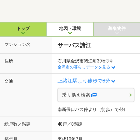
トップ
地図・環境
募集物件
マンション名
サーパス諸江
住所
石川県金沢市諸江町39番3号
金沢市の暮らしデータを見る
上諸江駅より徒歩で8分
交通
乗り換え検索
南新保口バス停より（徒歩）で4分
総戸数／階建
48戸／8階建
築年月
平成10年7月