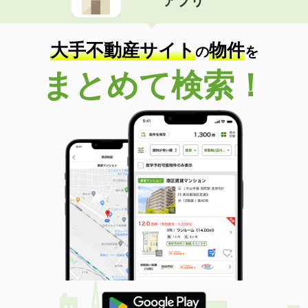
アプリ
大手不動産サイト
物件
の
を
まとめて検索！