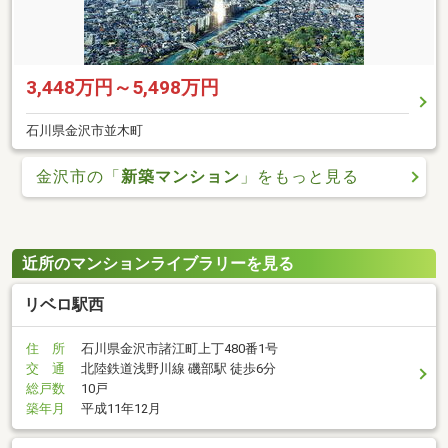
3,448万円～5,498万円
石川県金沢市並木町
金沢市の「
新築マンション
」をもっと見る
近所のマンションライブラリーを見る
リベロ駅西
住 所
石川県金沢市諸江町上丁480番1号
交 通
北陸鉄道浅野川線 磯部駅 徒歩6分
総戸数
10戸
築年月
平成11年12月