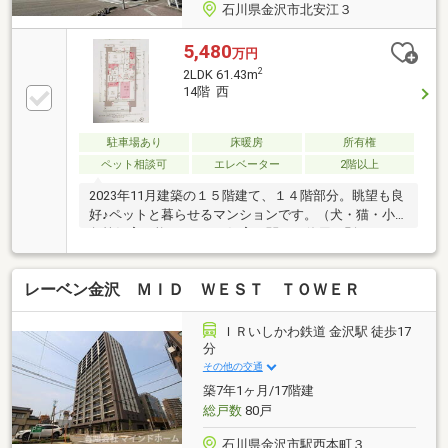
石川県金沢市北安江３
5,480
万円
2
2LDK 61.43m
14階 西
駐車場あり
床暖房
所有権
ペット相談可
エレベーター
2階以上
2023年11月建築の１５階建て、１４階部分。眺望も良
好♪ペットと暮らせるマンションです。（犬・猫・小
鳥等飼育可能。※ペット飼育に関する使用細則あり）
約１１．７帖のＬＤです。エアコン２台、床暖房あ
り。リビングの壁面はエコカラット壁になっていま
レーベン金沢 ＭＩＤ ＷＥＳＴ ＴＯＷＥＲ
す。・食器洗浄乾燥機、ディスポーザー、浄水機能付
水栓、浴室暖房乾燥機・トイレ内に手洗い器あり充実
した共用施設！・グランドラウンジ、ウェイティング
ＩＲいしかわ鉄道 金沢駅 徒歩17
サロン、ライブラリーサロンは無償でご利用いただけ
分
ます。・宅配BOX、ワークブース、パーティルーム、
その他の交通
ゲストサロンをご使用の際は使用料がかかります。・
築7年1ヶ月/17階建
２４時間ゴミ出し可能
総戸数
80戸
石川県金沢市駅西本町３