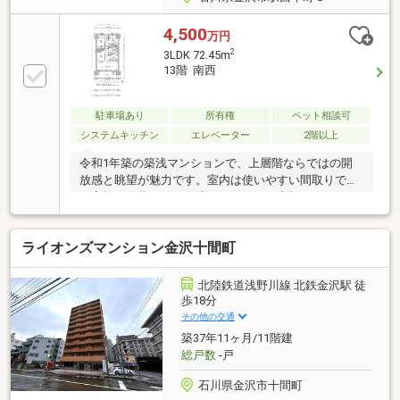
4,500
万円
2
3LDK 72.45m
13階 南西
駐車場あり
所有権
ペット相談可
システムキッチン
エレベーター
2階以上
令和1年築の築浅マンションで、上層階ならではの開
放感と眺望が魅力です。室内は使いやすい間取りで、
ご家族での暮らしにも適しています。大切なペットと
一緒に暮らせる点も嬉しいポイントですね。金沢駅西
エリアの利便性の高い立地に加え、分譲マンションな
ライオンズマンション金沢十間町
らではのしっかりとした管理体制も魅力。快適性と資
産性を兼ね備えたおすすめの一邸です。売主様居住中
のため、ご内見の際は事前にご予約が必要です。1住
北陸鉄道浅野川線 北鉄金沢駅 徒
戸につき1台確保可能 ※都度空き区画の確認要す。タワ
歩18分
ー式のため、サイズ制限がございます。（要確認）
その他の交通
築37年11ヶ月/11階建
総戸数
-戸
石川県金沢市十間町