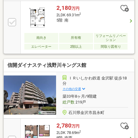
2,180
万円
2
2LDK 69.31m
5階 南
リフォームリノベー
南向き
所有権
ション
エレベーター
2階以上
間取り図有り
信開ダイナスティ浅野川キングス館
ＩＲいしかわ鉄道 金沢駅 徒歩18
分
その他の交通
築33年8ヶ月/9階建
総戸数
219戸
石川県金沢市昌永町
2,780
万円
2
2LDK 78.69m
8階 南西