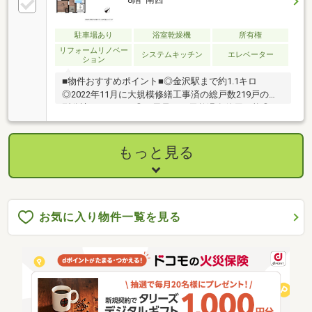
駐車場あり
浴室乾燥機
所有権
リフォームリノベー
システムキッチン
エレベーター
ション
■物件おすすめポイント■◎金沢駅まで約1.1キロ
◎2022年11月に大規模修繕工事済の総戸数219戸の大
型分譲マンション◎お風呂では天然温泉使用可能◎マ
ンション前にフラットバスの停留所があり、金沢駅、
近江町市場にアクセス可能■リフォーム歴■ 2026年9
月末◎水廻り新規交換（キッチン・洗面・浴室・トイ
もっと見る
レ・ガス給湯器）◎床・壁・天井（クロス・塗装
等）・窓枠塗装・建具交換◎全室クロス張替え（一部
レザー壁紙）【その他特記事項】管理基金：100000円
温泉使用料：3000円/月敷地内ガレージ承継可能：
16100円+電気代/月敷地外月極駐車場承継可能：7000
お気に入り物件一覧を見る
円/月