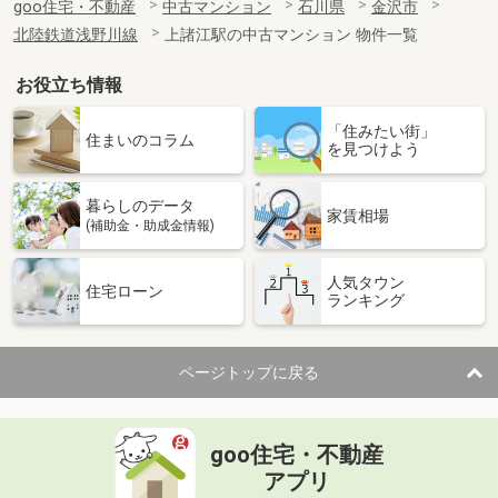
goo住宅・不動産
中古マンション
石川県
金沢市
北陸鉄道浅野川線
上諸江駅の中古マンション 物件一覧
お役立ち情報
「住みたい街」
住まいのコラム
を見つけよう
暮らしのデータ
家賃相場
(補助金・助成金情報)
人気タウン
住宅ローン
ランキング
ページトップに戻る
goo住宅・不動産
アプリ