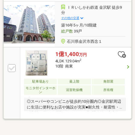
定
ＩＲいしかわ鉄道 金沢駅 徒歩9
分
その他の交通
築16年5ヶ月/10階建
総戸数
39戸
石川県金沢市西念１
1億1,400
万円
2
4LDK 129.04m
10階 南東
駐車場あり
最上階
角部屋
モニタ付インターホ
浴室乾燥機
所有権
ン
◎スーパーやコンビニが徒歩約10分圏内◎金沢駅周辺
に生活に便利なお店や施設が充実■耐久性・耐震性・
耐火性に優れた鉄筋コンクリート造■開放的な南東向
きのバルコニーからは金沢駅方面が一望できます■ゲ
ストルームや来客用駐車場完備■エントランスから重
厚感が漂う10階建マンション◇バルコニー南東側に面