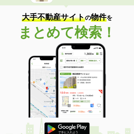
大手不動産サイト
物件
の
を
まとめて検索！