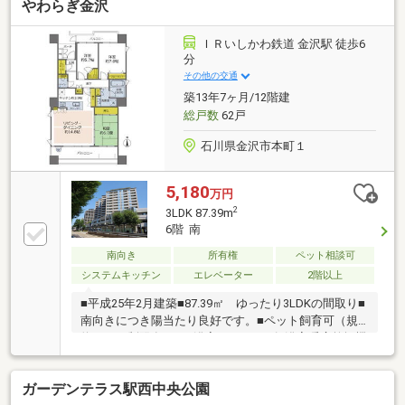
やわらぎ金沢
ＩＲいしかわ鉄道 金沢駅 徒歩6
分
その他の交通
築13年7ヶ月/12階建
総戸数
62戸
石川県金沢市本町１
5,180
万円
2
3LDK 87.39m
6階 南
南向き
所有権
ペット相談可
システムキッチン
エレベーター
2階以上
■平成25年2月建築■87.39㎡ ゆったり3LDKの間取り■
南向きにつき陽当たり良好です。■ペット飼育可（規
約による制限有り）■浴室1620サイズ■浴室暖房乾燥機
■リビングダイニング、キッチンに床暖房※【その他専
有部分】ポーチ面積：5.01㎡※変動費あり：水道料／２
ガーデンテラス駅西中央公園
ヶ月ごとに１回※大規模修繕工事2026年6月より実施予