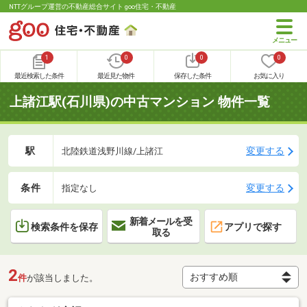
NTTグループ運営の不動産総合サイト goo住宅・不動産
1
0
0
0
最近検索した条件
最近見た物件
保存した条件
お気に入り
上諸江駅(石川県)の中古マンション 物件一覧
駅
変更する
北陸鉄道浅野川線/上諸江
条件
変更する
指定なし
新着メールを受
検索条件を保存
アプリで探す
取る
2
件
が該当しました。