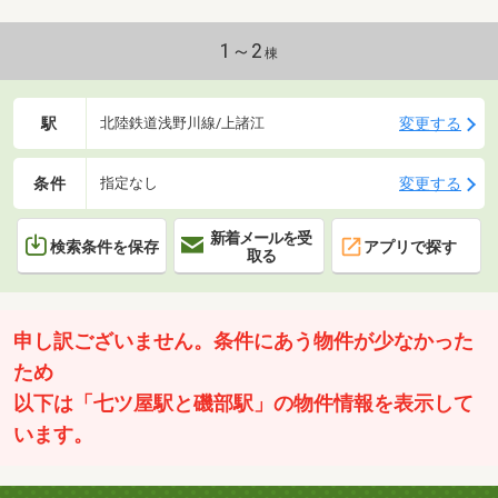
しており日当り良好◇LDKはゆったりくつろげる約
29.1帖！折上天井採用の開放感のある内装に◇各居室6
帖以上、十分な収納スペースを確保したのゆとりのあ
1～2
棟
る室内◇家計に優しい省エネ給湯器搭載【リフォーム
歴あり】・2024年2月：給湯器・2025年8月：ディスポ
ーザー交換
駅
変更する
北陸鉄道浅野川線/上諸江
条件
変更する
指定なし
新着メールを受
検索条件を保存
アプリで探す
取る
申し訳ございません。条件にあう物件が少なかった
ため
以下は「七ツ屋駅と磯部駅」の物件情報を表示して
います。