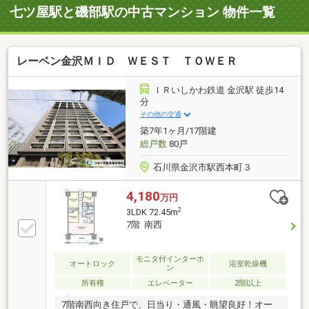
七ツ屋駅と磯部駅の中古マンション 物件一覧
レーベン金沢ＭＩＤ ＷＥＳＴ ＴＯＷＥＲ
ＩＲいしかわ鉄道 金沢駅 徒歩14
分
その他の交通
築7年1ヶ月/17階建
総戸数
80戸
石川県金沢市駅西本町３
4,180
万円
2
3LDK 72.45m
7階 南西
モニタ付インターホ
オートロック
浴室乾燥機
ン
所有権
エレベーター
2階以上
7階南西向き住戸で、日当り・通風・眺望良好！オー