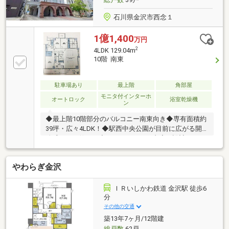
石川県金沢市西念１
1億1,400
万円
2
4LDK 129.04m
10階 南東
駐車場あり
最上階
角部屋
モニタ付インターホ
オートロック
浴室乾燥機
ン
◆最上階10階部分のバルコニー南東向き◆専有面積約
39坪・広々4LDK！◆駅西中央公園が目前に広がる開
放感のある佇まい◆ホテルライクな内廊下設計
やわらぎ金沢
ＩＲいしかわ鉄道 金沢駅 徒歩6
分
その他の交通
築13年7ヶ月/12階建
総戸数
62戸