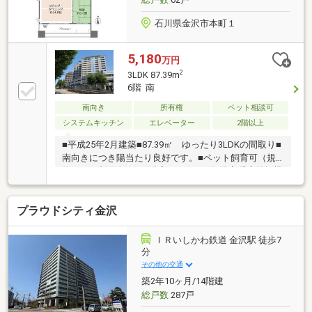
石川県金沢市本町１
5,180
万円
2
3LDK 87.39m
6階 南
南向き
所有権
ペット相談可
システムキッチン
エレベーター
2階以上
■平成25年2月建築■87.39㎡ ゆったり3LDKの間取り■
南向きにつき陽当たり良好です。■ペット飼育可（規
約による制限有り）■浴室1620サイズ■浴室暖房乾燥機
■リビングダイニング、キッチンに床暖房※【その他専
有部分】ポーチ面積：5.01㎡※変動費あり：水道料／２
プラウドシティ金沢
ヶ月ごとに１回※大規模修繕工事2026年6月より実施予
定
ＩＲいしかわ鉄道 金沢駅 徒歩7
分
その他の交通
築2年10ヶ月/14階建
総戸数
287戸