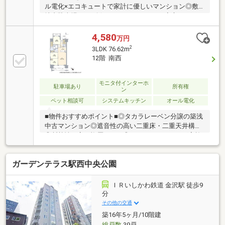
ル電化×エコキュートで家計に優しいマンション◎敷
地内駐車場100%確保につきカーライフも安心?
4,580
万円
2
3LDK 76.62m
12階 南西
モニタ付インターホ
駐車場あり
所有権
ン
ペット相談可
システムキッチン
オール電化
■物件おすすめポイント■◎タカラレーベン分譲の築浅
中古マンション◎遮音性の高い二重床・二重天井構造
◎断熱性の高い複層ガラス◎ハウスクリーニング実施
済み※つなぐのネットコミュニケーションズのインタ
ーネット利用可（月額1925円）※駐輪場 （月額200～
ガーデンテラス駅西中央公園
300円）※バイク置き場 （月額3000円）※トランクル
ーム （月額300円）■リフォーム歴■◎新築時にリビ
ング、玄関にエコカラット設置◎新築時にカップボー
ＩＲいしかわ鉄道 金沢駅 徒歩9
ド設置■周辺環境■◎戸板小学校まで徒歩約23分◎長田
分
小学校まで徒歩約13分◎スギ薬局金沢駅西店まで徒歩
その他の交通
約1分◎ローソン金沢駅西店まで徒歩約4分
築16年5ヶ月/10階建
総戸数
39戸