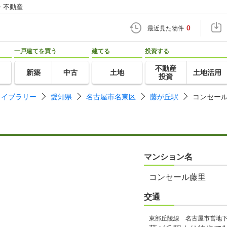
・不動産
0
最近見た物件
一戸建てを買う
建てる
投資する
不動産
新築
中古
土地
土地活用
投資
ライブラリー
愛知県
名古屋市名東区
藤が丘駅
コンセー
マンション名
コンセール藤里
交通
東部丘陵線 名古屋市営地