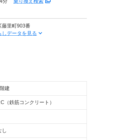
4分
乗り換え検索
藤里町903番
らしデータを見る
5階建
RC（鉄筋コンクリート）
なし