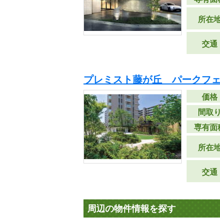
所在
交通
プレミスト藤が丘 パークフ
価格
間取
専有面
所在
交通
周辺の物件情報を探す