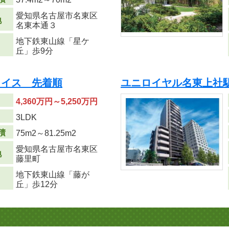
愛知県名古屋市名東区
地
名東本通３
地下鉄東山線「星ケ
丘」歩9分
ェイス 先着順
ユニロイヤル名東上社
4,360万円～5,250万円
り
3LDK
積
75m
2
～81.25m
2
愛知県名古屋市名東区
地
藤里町
地下鉄東山線「藤が
丘」歩12分