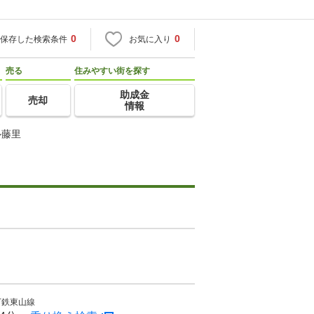
0
0
保存した検索条件
お気に入り
売る
住みやすい街を探す
助成金
売却
情報
ル藤里
下鉄東山線