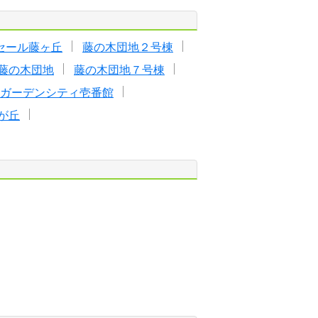
セール藤ヶ丘
藤の木団地２号棟
藤の木団地
藤の木団地７号棟
丘ガーデンシティ壱番館
が丘