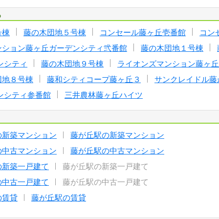
る
号棟
藤の木団地５号棟
コンセール藤ヶ丘壱番館
コン
ンション藤ヶ丘ガーデンシティ弐番館
藤の木団地１号棟
ンシティ
藤の木団地９号棟
ライオンズマンション藤ヶ
団地８号棟
藤和シティコープ藤ヶ丘３
サンクレイドル藤
ンシティ参番館
三井農林藤ヶ丘ハイツ
の新築マンション
藤が丘駅の新築マンション
の中古マンション
藤が丘駅の中古マンション
の新築一戸建て
藤が丘駅の新築一戸建て
の中古一戸建て
藤が丘駅の中古一戸建て
の賃貸
藤が丘駅の賃貸