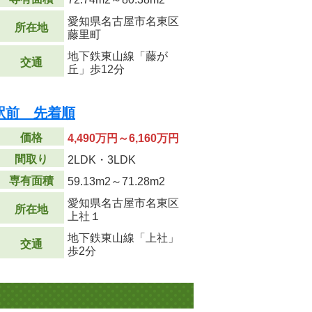
愛知県名古屋市名東区
所在地
藤里町
地下鉄東山線「藤が
交通
丘」歩12分
駅前 先着順
価格
4,490万円～6,160万円
間取り
2LDK・3LDK
専有面積
59.13m
2
～71.28m
2
愛知県名古屋市名東区
所在地
上社１
地下鉄東山線「上社」
交通
歩2分