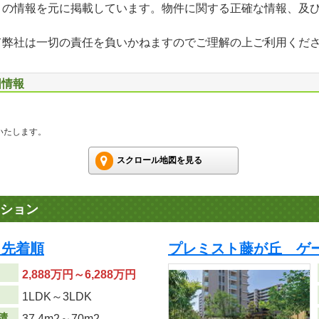
」の情報を元に掲載しています。物件に関する正確な情報、及
て弊社は一切の責任を負いかねますのでご理解の上ご利用くだ
図情報
いたします。
スクロール地図を見る
ション
 先着順
プレミスト藤が丘 ゲ
2,888万円～6,288万円
り
1LDK～3LDK
積
37.4m
2
～70m
2