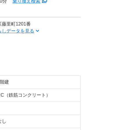
0分
乗り換え検索
藤里町1201番
らしデータを見る
5階建
RC（鉄筋コンクリート）
なし