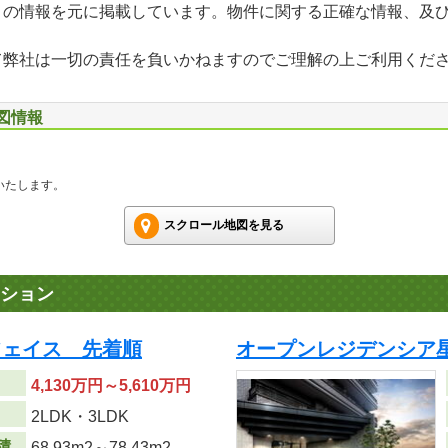
」の情報を元に掲載しています。物件に関する正確な情報、及
て弊社は一切の責任を負いかねますのでご理解の上ご利用くだ
地図情報
いたします。
スクロール地図を見る
ション
フェイス 先着順
オープンレジデンシア
4,130万円～5,610万円
り
2LDK・3LDK
積
68.93m
2
～78.43m
2