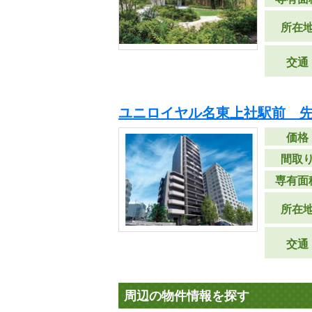
所在
交通
ユニロイヤル名東上社駅前 
価格
間取
専有面
所在
交通
周辺の物件情報を探す