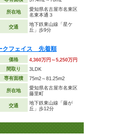
愛知県名古屋市名東区
所在地
名東本通３
地下鉄東山線「星ケ
交通
丘」歩9分
ークフェイス 先着順
価格
4,360万円～5,250万円
間取り
3LDK
専有面積
75m
2
～81.25m
2
愛知県名古屋市名東区
所在地
藤里町
地下鉄東山線「藤が
交通
丘」歩12分