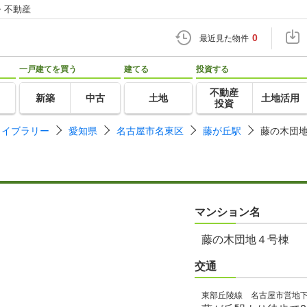
・不動産
0
最近見た物件
一戸建てを買う
建てる
投資する
不動産
新築
中古
土地
土地活用
投資
ライブラリー
愛知県
名古屋市名東区
藤が丘駅
藤の木団
マンション名
藤の木団地４号棟
交通
東部丘陵線 名古屋市営地