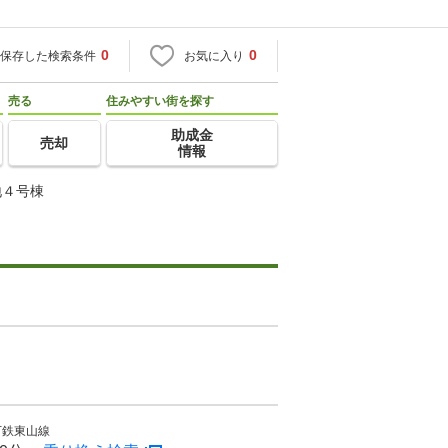
0
0
保存した検索条件
お気に入り
売る
住みやすい街を探す
助成金
売却
情報
地４号棟
下鉄東山線