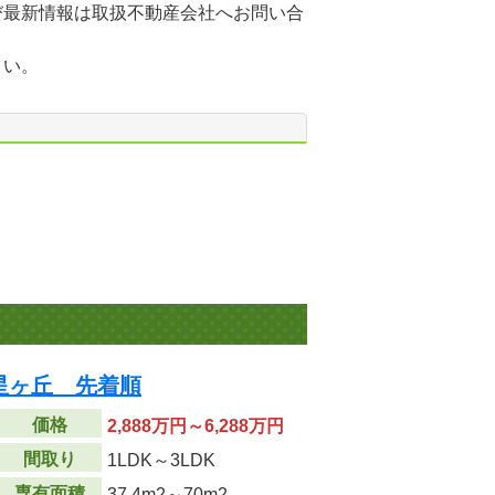
び最新情報は取扱不動産会社へお問い合
さい。
星ヶ丘 先着順
価格
2,888万円～6,288万円
間取り
1LDK～3LDK
専有面積
37.4m
2
～70m
2