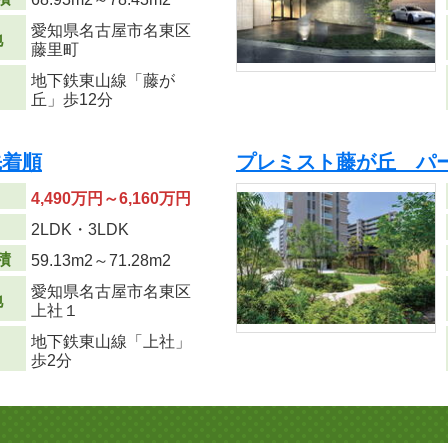
愛知県名古屋市名東区
地
藤里町
地下鉄東山線「藤が
丘」歩12分
先着順
プレミスト藤が丘 パ
4,490万円～6,160万円
り
2LDK・3LDK
積
59.13m
2
～71.28m
2
愛知県名古屋市名東区
地
上社１
地下鉄東山線「上社」
歩2分