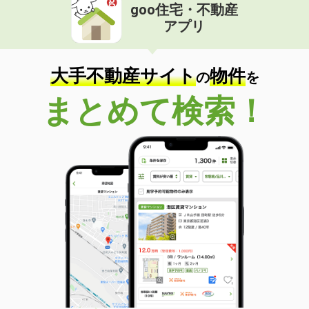
goo住宅・不動産
アプリ
大手不動産サイト
物件
の
を
まとめて検索！