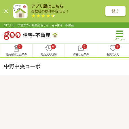
アプリ版はこちら
開く
複数社の物件を探せる！
NTTグループ運営の不動産総合サイト goo住宅・不動産
0
0
0
0
最近検索した条件
最近見た物件
保存した条件
お気に入り
中野中央コーポ