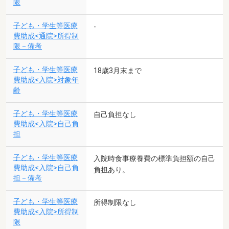
限
子ども・学生等医療
-
費助成<通院>所得制
限－備考
子ども・学生等医療
18歳3月末まで
費助成<入院>対象年
齢
子ども・学生等医療
自己負担なし
費助成<入院>自己負
担
子ども・学生等医療
入院時食事療養費の標準負担額の自己
費助成<入院>自己負
負担あり。
担－備考
子ども・学生等医療
所得制限なし
費助成<入院>所得制
限