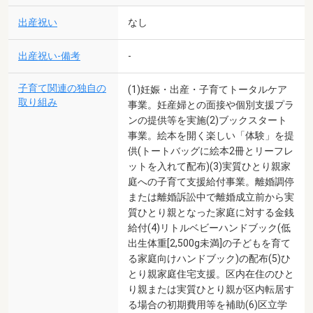
出産祝い
なし
出産祝い-備考
-
子育て関連の独自の
(1)妊娠・出産・子育てトータルケア
取り組み
事業。妊産婦との面接や個別支援プラ
ンの提供等を実施(2)ブックスタート
事業。絵本を開く楽しい「体験」を提
供(トートバッグに絵本2冊とリーフレ
ットを入れて配布)(3)実質ひとり親家
庭への子育て支援給付事業。離婚調停
または離婚訴訟中で離婚成立前から実
質ひとり親となった家庭に対する金銭
給付(4)リトルベビーハンドブック(低
出生体重[2,500g未満]の子どもを育て
る家庭向けハンドブック)の配布(5)ひ
とり親家庭住宅支援。区内在住のひと
り親または実質ひとり親が区内転居す
る場合の初期費用等を補助(6)区立学