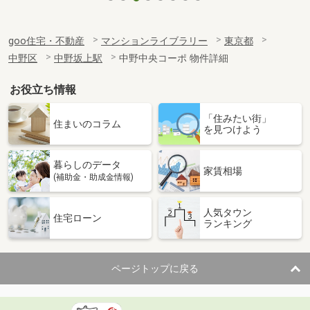
goo住宅・不動産
マンションライブラリー
東京都
中野区
中野坂上駅
中野中央コーポ 物件詳細
お役立ち情報
「住みたい街」
住まいのコラム
を見つけよう
暮らしのデータ
家賃相場
(補助金・助成金情報)
人気タウン
住宅ローン
ランキング
ページトップに戻る