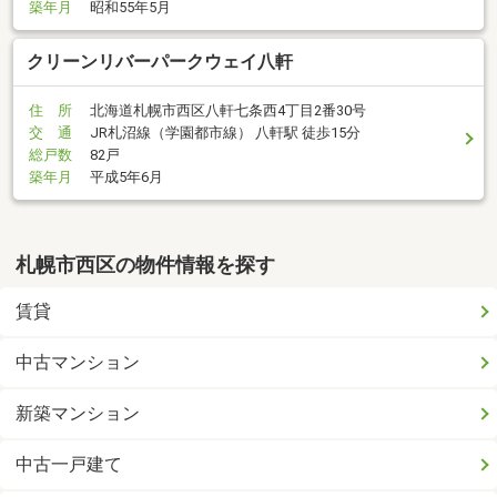
築年月
昭和55年5月
クリーンリバーパークウェイ八軒
住 所
北海道札幌市西区八軒七条西4丁目2番30号
交 通
JR札沼線（学園都市線） 八軒駅 徒歩15分
総戸数
82戸
築年月
平成5年6月
札幌市西区の物件情報を探す
賃貸
中古マンション
新築マンション
中古一戸建て