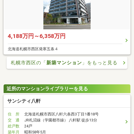
4,188万円～6,358万円
北海道札幌市西区発寒五条４
札幌市西区の「
新築マンション
」をもっと見る
近所のマンションライブラリーを見る
サンシティ八軒
住 所
北海道札幌市西区八軒六条西3丁目1番18号
交 通
JR札沼線（学園都市線） 八軒駅 徒歩13分
総戸数
24戸
築年月
昭和58年5月