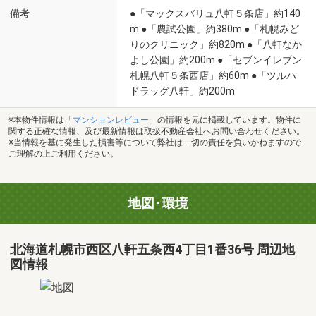
備考
●「マックスバリュ八軒５条店」約140
m ●「農試公園」約380m ●「札幌みど
りのクリニック」約820m ●「八軒なか
よし公園」約200m ●「セブンイレブン
札幌八軒５条西店」約60m ●「ツルハ
ドラッグ八軒」約200m
※本物件情報は「
マンションレビュー
」の情報を元に掲載しています。物件に
関する正確な情報、及び最新情報は取扱不動産会社へお問い合わせください。
※当情報を基に発生した損害等について弊社は一切の責任を負いかねますので
ご理解の上ご利用ください。
地図･環境
北海道札幌市西区八軒五条西4丁目1番36号 周辺地
図情報