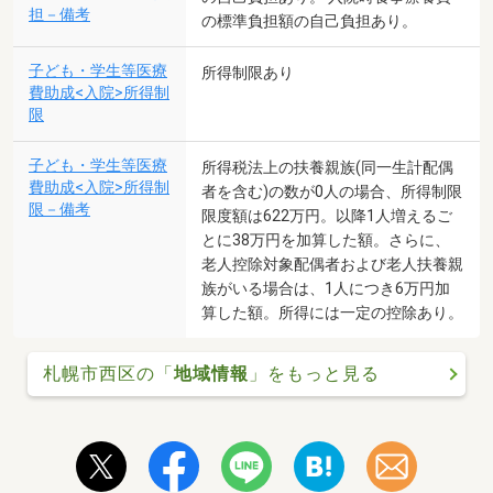
担－備考
の標準負担額の自己負担あり。
子ども・学生等医療
所得制限あり
費助成<入院>所得制
限
子ども・学生等医療
所得税法上の扶養親族(同一生計配偶
費助成<入院>所得制
者を含む)の数が0人の場合、所得制限
限－備考
限度額は622万円。以降1人増えるご
とに38万円を加算した額。さらに、
老人控除対象配偶者および老人扶養親
族がいる場合は、1人につき6万円加
算した額。所得には一定の控除あり。
札幌市西区の「
地域情報
」をもっと見る