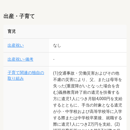
出産・子育て
育児
出産祝い
なし
出産祝い-備考
-
子育て関連の独自の
(1)交通事故・労働災害およびその他
取り組み
不慮の災害により、父、または母等を
失った(重度障がいとなった場合を含
む)義務教育終了前の遺児を扶養する
方に遺児1人につき月額4,000円を支給
するとともに、手当の対象となる遺児
が小・中学校および高等学校等に入学
する際または中学校卒業後、就職する
際に遺児1人につき2万円を支給。(2)