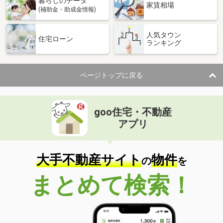
暮らしのデータ
家賃相場
(補助金・助成金情報)
人気タウン
住宅ローン
ランキング
ページトップに戻る
goo住宅・不動産
アプリ
大手不動産サイト
物件
の
を
まとめて検索！