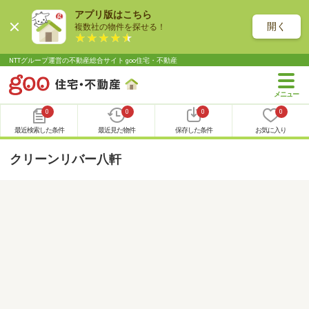
アプリ版はこちら
開く
複数社の物件を探せる！
NTTグループ運営の不動産総合サイト goo住宅・不動産
0
0
0
0
最近検索した条件
最近見た物件
保存した条件
お気に入り
クリーンリバー八軒