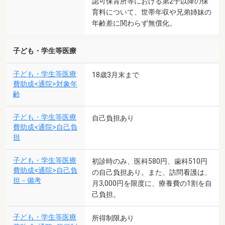
認可保育所等における第2子以降の保
育料について、世帯年収や兄弟姉妹の
年齢差に関わらず無償化。
子ども・学生等医療
子ども・学生等医療
18歳3月末まで
費助成<通院>対象年
齢
子ども・学生等医療
自己負担あり
費助成<通院>自己負
担
子ども・学生等医療
初診時のみ、医科580円、歯科510円
費助成<通院>自己負
の自己負担あり。また、訪問看護は、
担－備考
月3,000円を限度に、療養費の1割を自
己負担。
子ども・学生等医療
所得制限あり