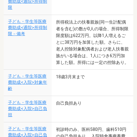
費助成<通院>所得制
限
子ども・学生等医療
所得税法上の扶養親族(同一生計配偶
費助成<通院>所得制
者を含む)の数が0人の場合、所得制限
限－備考
限度額は622万円。以降1人増えるご
とに38万円を加算した額。さらに、
老人控除対象配偶者および老人扶養親
族がいる場合は、1人につき6万円加
算した額。所得には一定の控除あり。
子ども・学生等医療
18歳3月末まで
費助成<入院>対象年
齢
子ども・学生等医療
自己負担あり
費助成<入院>自己負
担
子ども・学生等医療
初診時のみ、医科580円、歯科510円
費助成<入院>自己負
の自己負担あり。 入院時食事療養費